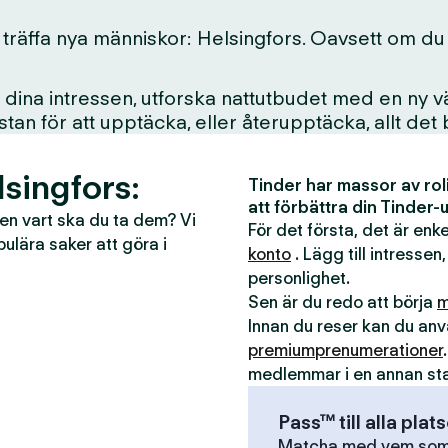
träffa nya människor: Helsingfors. Oavsett om du bor
ina intressen, utforska nattutbudet med en ny vän
i stan för att upptäcka, eller återupptäcka, allt det
lsingfors:
Tinder har massor av rol
att förbättra din Tinder-
men vart ska du ta dem? Vi
För det första, det är en
pulära saker att göra i
konto
. Lägg till intressen,
personlighet.
Sen är du redo att börja
m
Innan du reser kan du a
premiumprenumerationer
medlemmar i en annan st
Pass™ till alla plat
Matcha med vem som h