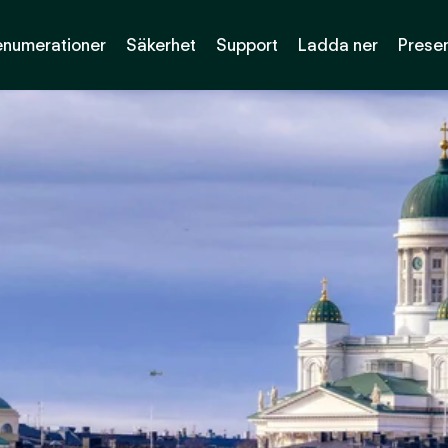
enumerationer
Säkerhet
Support
Ladda ner
Presen