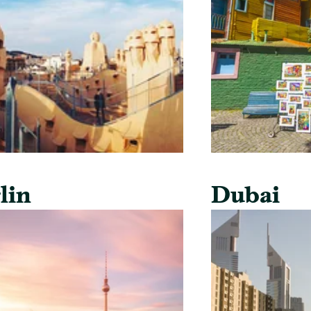
lin
Dubai