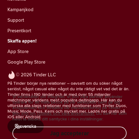
Kampanjkod
Support
Presentkort
Skaffa appen!
App Store
Google Play Store
© 2026 Tinder LLC
På Tinder börjar nya relationer – oavsett om du söker något
seriöst, något casual eller något du inte riktigt vet vad det är än.
Tinder finns i 190 länder och är med över 55 miljarder
Vi värdesätter din integritet. Vi och våra partner använder
matchningar världens mest populära dejtingapp. Här kan du
spårare för att mäta besök på vår webbplats samt ge dig
utforska alla slags relationer med funktioner som Tinder Duos,
erbjudanden och förbättra vår marknadsföring på Tinder.
Music Mode, Pass, Kemi och mycket mer. Ladda ner gratis på
Mer info om cookies och våra leverantörer.
Du kan när som
iOS eller Android.
helst ta tillbaka ditt samtycke i dina inställningar.
svenska
Jag accepterar