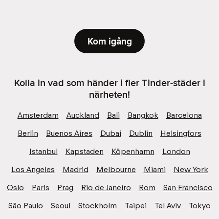
Kom igång
Kolla in vad som händer i fler Tinder-städer i
närheten!
Amsterdam
Auckland
Bali
Bangkok
Barcelona
Berlin
Buenos Aires
Dubai
Dublin
Helsingfors
Istanbul
Kapstaden
Köpenhamn
London
Los Angeles
Madrid
Melbourne
Miami
New York
Oslo
Paris
Prag
Rio de Janeiro
Rom
San Francisco
São Paulo
Seoul
Stockholm
Taipei
Tel Aviv
Tokyo