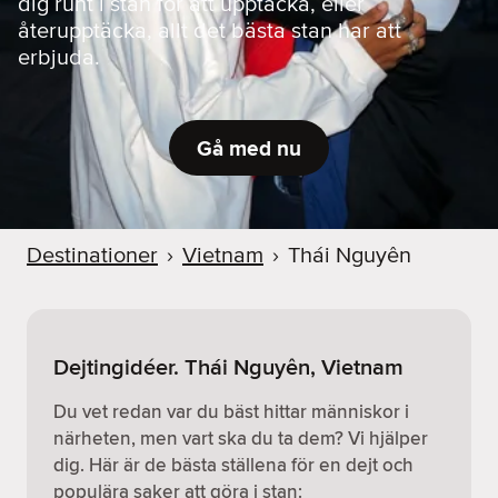
dig runt i stan för att upptäcka, eller
återupptäcka, allt det bästa stan har att
erbjuda.
Gå med nu
Destinationer
›
Vietnam
›
Thái Nguyên
Dejtingidéer. Thái Nguyên, Vietnam
Du vet redan var du bäst hittar människor i
närheten, men vart ska du ta dem? Vi hjälper
dig. Här är de bästa ställena för en dejt och
populära saker att göra i stan: