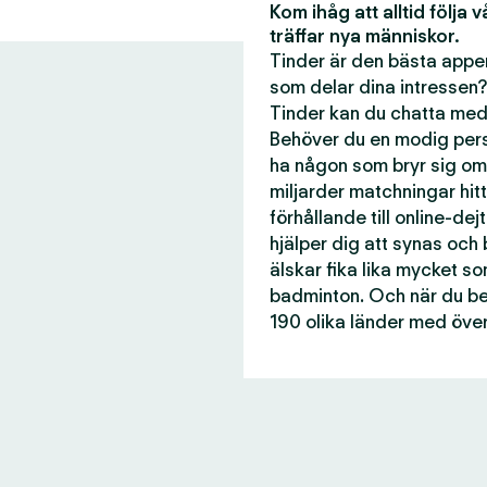
Kom ihåg att alltid följa 
träffar nya människor.
Tinder är den bästa appen
som delar dina intressen?
Tinder kan du chatta med 
Behöver du en modig perso
ha någon som bryr sig om
miljarder matchningar hitti
förhållande till online-dej
hjälper dig att synas och
älskar fika lika mycket s
badminton. Och när du beh
190 olika länder med över