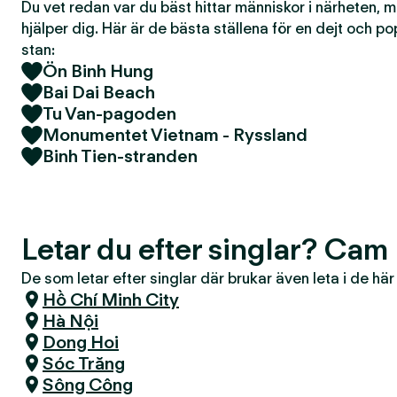
Du vet redan var du bäst hittar människor i närheten, 
hjälper dig. Här är de bästa ställena för en dejt och po
stan:
Ön Binh Hung
Bai Dai Beach
Tu Van-pagoden
Monumentet Vietnam - Ryssland
Binh Tien-stranden
Letar du efter singlar? Cam
De som letar efter singlar där brukar även leta i de hä
Hồ Chí Minh City
Hà Nội
Dong Hoi
Sóc Trăng
Sông Công