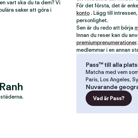
men vart ska du ta dem? Vi
För det första, det är en
pulära saker att göra i
konto
. Lägg till intressen,
personlighet.
Sen är du redo att börja
m
Innan du reser kan du a
premiumprenumerationer
medlemmar i en annan st
Pass™ till alla plat
Matcha med vem som h
Paris, Los Angeles, Sy
 Ranh
Nuvarande geogra
r städerna.
Vad är Pass?