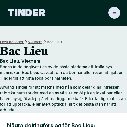
T
i
n
d
e
Destinationer
Vietnam
Bac Lieu
r
Bac Lieu
s
s
t
Bac Lieu, Vietnam
a
Spana in dejtinglivet i en av de bästa städerna att träffa nya
r
människor: Bac Lieu. Oavsett om du bor här eller reser hit hjälper
t
Tinder till att hitta lokalbor i närheten.
s
Använd Tinder för att matcha med nån som delar dina intressen,
i
utforska nattutbudet med en ny vän, ta en öl på en lokal bar eller
d
ha en mysig fikadejt på ett närliggande kafé. Eller ta dig runt i stan
a
för att upptäcka, eller återupptäcka, allt det bästa stan har att
erbjuda.
Några dejtingförslag för Bac Lieu: