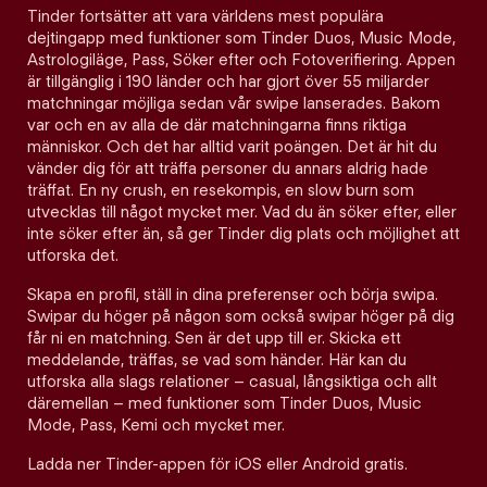
Tinder fortsätter att vara världens mest populära
dejtingapp med funktioner som Tinder Duos, Music Mode,
Astrologiläge, Pass, Söker efter och Fotoverifiering. Appen
är tillgänglig i 190 länder och har gjort över 55 miljarder
matchningar möjliga sedan vår swipe lanserades. Bakom
var och en av alla de där matchningarna finns riktiga
människor. Och det har alltid varit poängen. Det är hit du
vänder dig för att träffa personer du annars aldrig hade
träffat. En ny crush, en resekompis, en slow burn som
utvecklas till något mycket mer. Vad du än söker efter, eller
inte söker efter än, så ger Tinder dig plats och möjlighet att
utforska det.
Skapa en profil, ställ in dina preferenser och börja swipa.
Swipar du höger på någon som också swipar höger på dig
får ni en matchning. Sen är det upp till er. Skicka ett
meddelande, träffas, se vad som händer. Här kan du
utforska alla slags relationer – casual, långsiktiga och allt
däremellan – med funktioner som Tinder Duos, Music
Mode, Pass, Kemi och mycket mer.
Ladda ner Tinder-appen för iOS eller Android gratis.