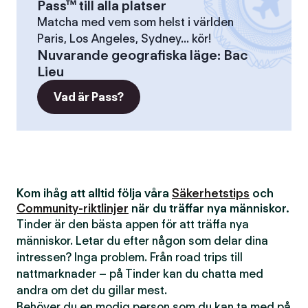
Pass™ till alla platser
Matcha med vem som helst i världen
Paris, Los Angeles, Sydney... kör!
Nuvarande geografiska läge
:
Bac
Lieu
Vad är Pass?
Kom ihåg att alltid följa våra
Säkerhetstips
och
Community-riktlinjer
när du träffar nya människor.
Tinder är den bästa appen för att träffa nya
människor. Letar du efter någon som delar dina
intressen? Inga problem. Från road trips till
nattmarknader – på Tinder kan du chatta med
andra om det du gillar mest.
Behöver du en modig person som du kan ta med på