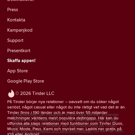
Press
Kontakta
Kampanjkod
Support
Presentkort
Skaffa appen!
App Store
Google Play Store
© 2026 Tinder LLC
På Tinder börjar nya relationer – oavsett om du söker något
seriöst, något casual eller något du inte riktigt vet vad det är än.
Tinder finns i 190 länder och är med över 55 miljarder
Vi värdesätter din integritet. Vi och våra partner använder
matchningar världens mest populära dejtingapp. Här kan du
spårare för att mäta besök på vår webbplats samt ge dig
utforska alla slags relationer med funktioner som Tinder Duos,
erbjudanden och förbättra vår marknadsföring på Tinder.
Music Mode, Pass, Kemi och mycket mer. Ladda ner gratis på
Mer info om cookies och våra leverantörer.
Du kan när som
iOS eller Android.