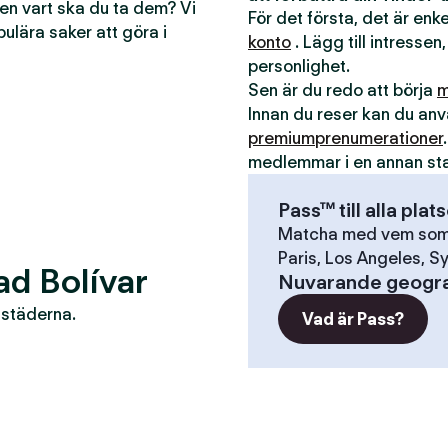
men vart ska du ta dem? Vi
För det första, det är en
pulära saker att göra i
konto
. Lägg till intressen,
personlighet.
Sen är du redo att börja
m
Innan du reser kan du a
premiumprenumerationer
medlemmar i en annan st
Pass™ till alla plat
Matcha med vem som h
Paris, Los Angeles, Sy
ad Bolívar
Nuvarande geogra
r städerna.
Vad är Pass?