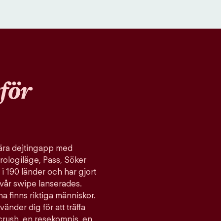
för
ulära dejtingapp med
rologiläge, Pass, Söker
 i 190 länder och har gjort
vår swipe lanserades.
a finns riktiga människor.
vänder dig för att träffa
 crush, en resekompis, en