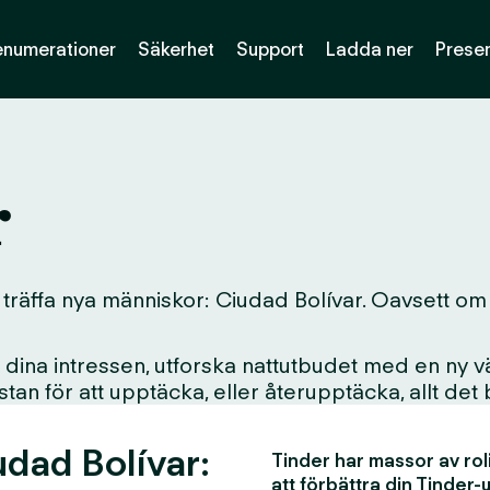
enumerationer
Säkerhet
Support
Ladda ner
Presen
r
 träffa nya människor: Ciudad Bolívar. Oavsett om du
ina intressen, utforska nattutbudet med en ny vän
i stan för att upptäcka, eller återupptäcka, allt det
udad Bolívar:
Tinder har massor av rol
att förbättra din Tinder-