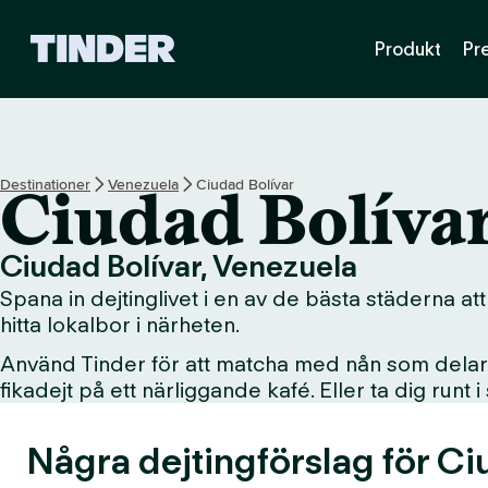
T
Produkt
Pr
i
n
d
e
r
s
Destinationer
Venezuela
Ciudad Bolívar
Ciudad Bolíva
s
t
a
Ciudad Bolívar, Venezuela
r
Spana in dejtinglivet i en av de bästa städerna att
t
s
hitta lokalbor i närheten.
i
Använd Tinder för att matcha med nån som delar d
d
fikadejt på ett närliggande kafé. Eller ta dig runt 
a
Några dejtingförslag för Ci