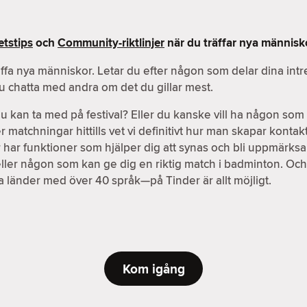
tstips
och
Community-riktlinjer
när du träffar nya människ
äffa nya människor. Letar du efter någon som delar dina int
du chatta med andra om det du gillar mest.
an ta med på festival? Eller du kanske vill ha någon som b
atchningar hittills vet vi definitivt hur man skapar kontakter
der har funktioner som hjälper dig att synas och bli uppmärks
eller någon som kan ge dig en riktig match i badminton. Oc
ika länder med över 40 språk—på Tinder är allt möjligt.
Kom igång