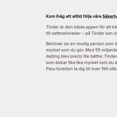
Kom ihåg att alltid följa våra
Säkerhe
Tinder är den bästa appen för att tr
till nattmarknader – på Tinder kan 
Behöver du en modig person som du k
mycket som du gör. Med 55 miljarder m
dejting blev precis lite bättre: Tin
som älskar fika lika mycket som du 
Pass-funktion ta dig till över 190 ol