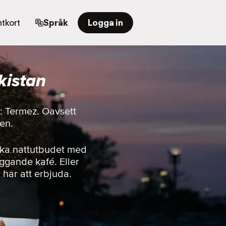
tkort
Språk
Logga in
kistan
r: Termez. Oavsett
ten.
ska nattutbudet med
iggande kafé. Eller
n har att erbjuda.