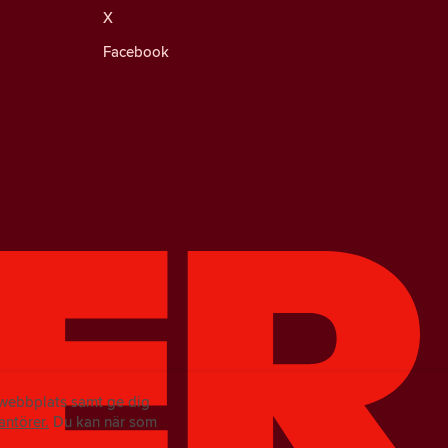
X
Facebook
r webbplats samt ge dig
antörer.
Du kan när som