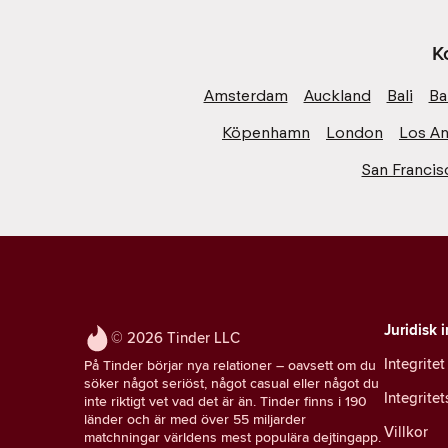
K
Amsterdam
Auckland
Bali
Ba
Köpenhamn
London
Los An
San Francis
Juridisk 
© 2026 Tinder LLC
Integritet
På Tinder börjar nya relationer – oavsett om du
söker något seriöst, något casual eller något du
Integrite
inte riktigt vet vad det är än. Tinder finns i 190
länder och är med över 55 miljarder
Villkor
matchningar världens mest populära dejtingapp.