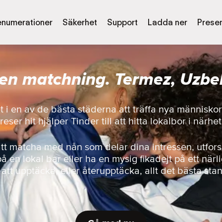
enumerationer
Säkerhet
Support
Ladda ner
Presen
 en matchning. Termez, Uzbe
et i en av de bästa städerna att träffa nya människo
eser hit hjälper Tinder till att hitta lokalbor i närhe
att matcha med nån som delar dina intressen, utfor
på en lokal bar eller ha en mysig fikadejt på ett närl
r att upptäcka, eller återupptäcka, allt det bästa sta