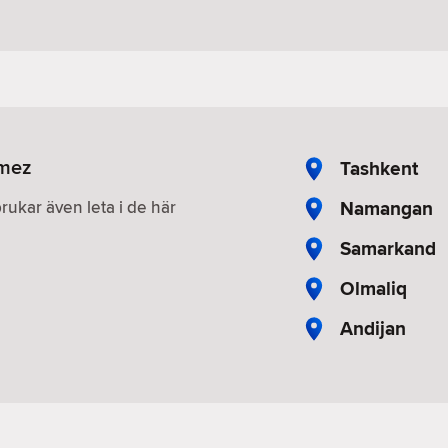
rmez
Tashkent
Namangan
brukar även leta i de här
Samarkand
Olmaliq
Andijan