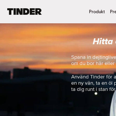
T
Produkt
Pr
i
n
d
e
Hitta
r
s
s
t
Spana in dejtingliv
a
om du bor här eller r
r
t
s
Använd Tinder för 
i
en ny vän, ta en öl 
d
ta dig runt i stan fö
a