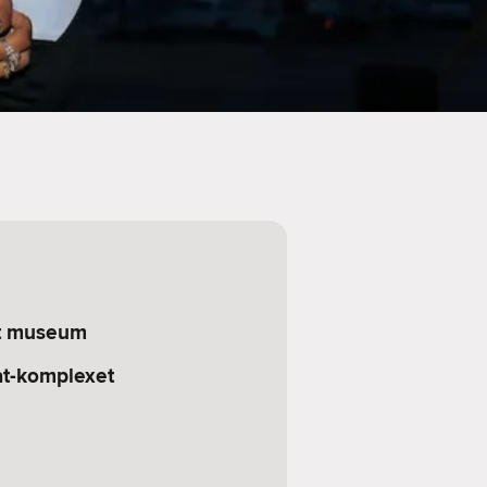
kt museum
at-komplexet