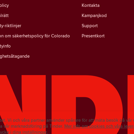
olicy
Kontakta
lrätt
Kampanjkod
-riktlinjer
Support
on om säkerhetspolicy för Colorado
Presentkort
yinfo
ighetsåtagande
ritet. Vi och våra partner använder spårare för att mäta besök på vå
a vår marknadsföring på Tinder.
Mer info om cookies och våra lever
tycke i dina inställningar.