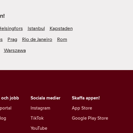
n!
Helsingfors
Istanbul
Kapstaden
is
Prag
Rio de Janeiro
Rom
Warszawa
r och jobb
Sociala medier
Skaffa appen!
portal
Instagram
App Store
log
TikTok
Google Play Store
YouTube