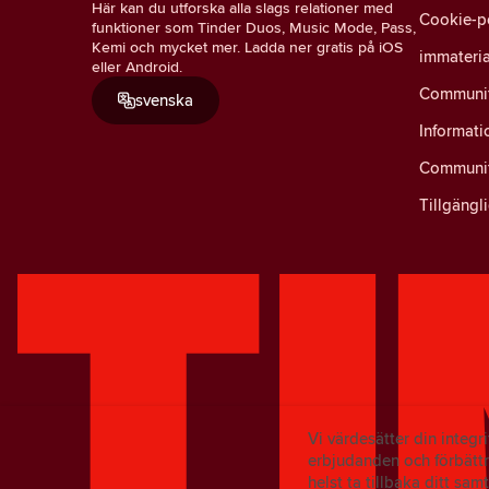
Här kan du utforska alla slags relationer med
Cookie-p
funktioner som Tinder Duos, Music Mode, Pass,
Kemi och mycket mer. Ladda ner gratis på iOS
immateria
eller Android.
Community
svenska
Informati
Communit
Tillgängl
Vi värdesätter din integ
erbjudanden och förbättr
helst ta tillbaka ditt sam