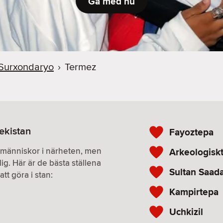
Gå med nu
Surxondaryo
›
Termez
ekistan
Fayoztepa
r människor i närheten, men
Arkeologis
ig. Här är de bästa ställena
Sultan Saad
tt göra i stan:
Kampirtepa
Uchkizil