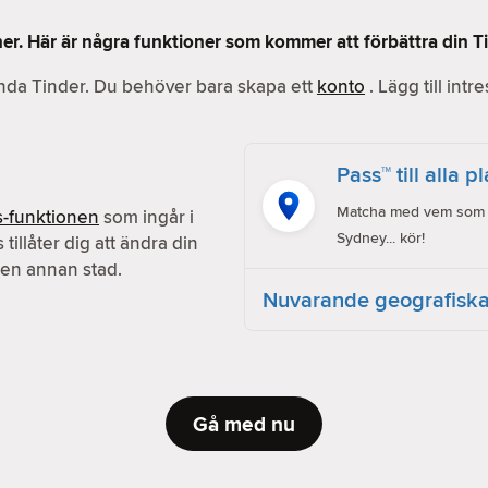
ner. Här är några funktioner som kommer att förbättra din T
vända Tinder. Du behöver bara skapa ett
konto
. Lägg till intr
Pass™ till alla p
Matcha med vem som he
s-funktionen
som ingår i
Sydney... kör!
s tillåter dig att ändra din
en annan stad.
Nuvarande geografiska
Gå med nu