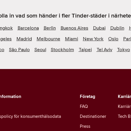
olla in vad som händer i fler Tinder-städer i närhete
ngkok
Barcelona
Berlin
Buenos Aires
Dubai
Dublin
geles
Madrid
Melbourne
Miami
New York
Oslo
Par
co
São Paulo
Seoul
Stockholm
Taipei
Tel Aviv
Tokyo
information
Företag
Karriä
FAQ
Karriär
tspolicy för konsumenthälsodata
Destinationer
Tech B
Press