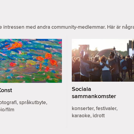
e intressen med andra community-medlemmar. Här är några v
Sociala
Konst
sammankomster
otografi, språkutbyte,
konserter, festivaler,
io/film
karaoke, idrott