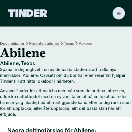
T
i
n
d
e
Destinationer
Förenta staterna
Texas
Abilene
r
Abilene
s
s
t
Abilene, Texas
a
Spana in dejtinglivet i en av de bästa städerna att träffa nya
r
människor: Abilene. Oavsett om du bor här eller reser hit hjälper
t
Tinder till att hitta lokalbor i närheten.
s
Använd Tinder för att matcha med nån som delar dina intressen,
i
utforska nattutbudet med en ny vän, ta en öl på en lokal bar eller
d
ha en mysig fikadejt på ett närliggande kafé. Eller ta dig runt i stan
a
för att upptäcka, eller återupptäcka, allt det bästa stan har att
erbjuda.
Några dejtingförslag för Abilene: