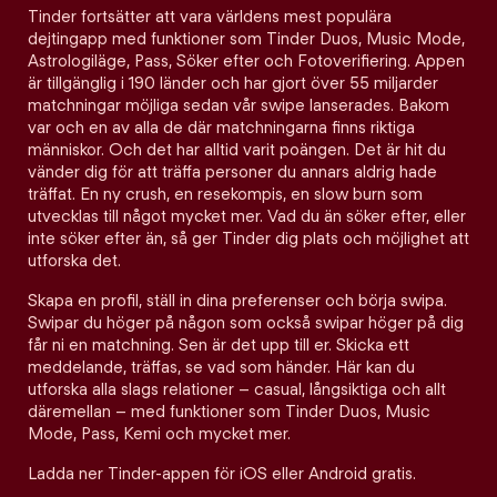
Tinder fortsätter att vara världens mest populära
dejtingapp med funktioner som Tinder Duos, Music Mode,
Astrologiläge, Pass, Söker efter och Fotoverifiering. Appen
är tillgänglig i 190 länder och har gjort över 55 miljarder
matchningar möjliga sedan vår swipe lanserades. Bakom
var och en av alla de där matchningarna finns riktiga
människor. Och det har alltid varit poängen. Det är hit du
vänder dig för att träffa personer du annars aldrig hade
träffat. En ny crush, en resekompis, en slow burn som
utvecklas till något mycket mer. Vad du än söker efter, eller
inte söker efter än, så ger Tinder dig plats och möjlighet att
utforska det.
Skapa en profil, ställ in dina preferenser och börja swipa.
Swipar du höger på någon som också swipar höger på dig
får ni en matchning. Sen är det upp till er. Skicka ett
meddelande, träffas, se vad som händer. Här kan du
utforska alla slags relationer – casual, långsiktiga och allt
däremellan – med funktioner som Tinder Duos, Music
Mode, Pass, Kemi och mycket mer.
Ladda ner Tinder-appen för iOS eller Android gratis.