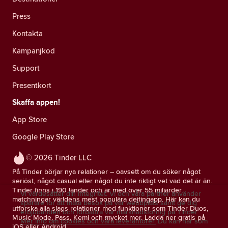
Press
Kontakta
Kampanjkod
Support
Presentkort
Skaffa appen!
App Store
Google Play Store
© 2026 Tinder LLC
På Tinder börjar nya relationer – oavsett om du söker något
seriöst, något casual eller något du inte riktigt vet vad det är än.
Tinder finns i 190 länder och är med över 55 miljarder
Vi värdesätter din integritet. Vi och våra partner använder
matchningar världens mest populära dejtingapp. Här kan du
spårare för att mäta besök på vår webbplats samt ge dig
utforska alla slags relationer med funktioner som Tinder Duos,
erbjudanden och förbättra vår marknadsföring på Tinder.
Music Mode, Pass, Kemi och mycket mer. Ladda ner gratis på
Mer info om cookies och våra leverantörer.
Du kan när som
iOS eller Android.