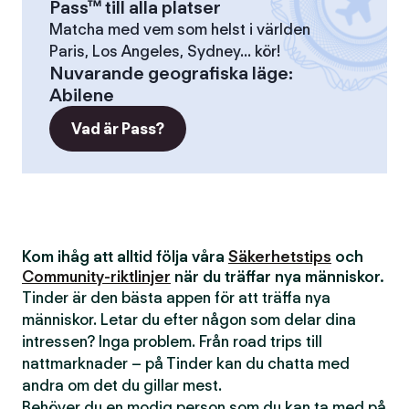
Pass™ till alla platser
Matcha med vem som helst i världen
Paris, Los Angeles, Sydney... kör!
Nuvarande geografiska läge
:
Abilene
Vad är Pass?
Kom ihåg att alltid följa våra
Säkerhetstips
och
Community-riktlinjer
när du träffar nya människor.
Tinder är den bästa appen för att träffa nya
människor. Letar du efter någon som delar dina
intressen? Inga problem. Från road trips till
nattmarknader – på Tinder kan du chatta med
andra om det du gillar mest.
Behöver du en modig person som du kan ta med på