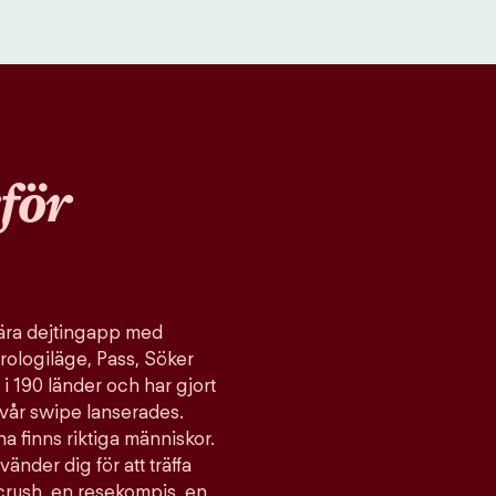
för
ulära dejtingapp med
rologiläge, Pass, Söker
 i 190 länder och har gjort
vår swipe lanserades.
a finns riktiga människor.
vänder dig för att träffa
 crush, en resekompis, en