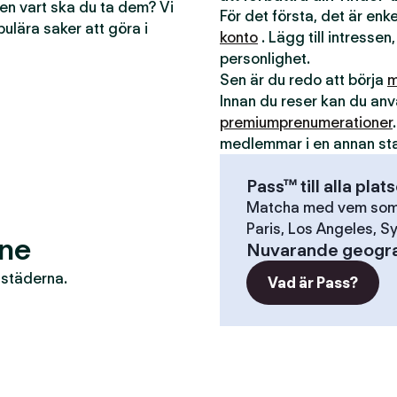
men vart ska du ta dem? Vi
För det första, det är en
pulära saker att göra i
konto
. Lägg till intressen,
personlighet.
Sen är du redo att börja
m
Innan du reser kan du a
premiumprenumerationer
medlemmar i en annan st
Pass™ till alla plat
Matcha med vem som h
Paris, Los Angeles, Sy
ene
Nuvarande geogra
r städerna.
Vad är Pass?