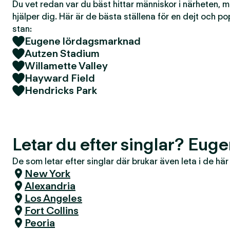
Du vet redan var du bäst hittar människor i närheten, 
hjälper dig. Här är de bästa ställena för en dejt och po
stan:
Eugene lördagsmarknad
Autzen Stadium
Willamette Valley
Hayward Field
Hendricks Park
Letar du efter singlar? Eug
De som letar efter singlar där brukar även leta i de hä
New York
Alexandria
Los Angeles
Fort Collins
Peoria