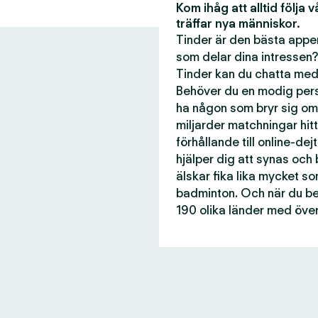
Kom ihåg att alltid följa 
träffar nya människor.
Tinder är den bästa appen
som delar dina intressen?
Tinder kan du chatta med 
Behöver du en modig perso
ha någon som bryr sig om
miljarder matchningar hitti
förhållande till online-dej
hjälper dig att synas och
älskar fika lika mycket s
badminton. Och när du beh
190 olika länder med över