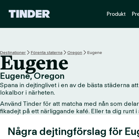
T
Produkt
Pr
i
n
d
e
r
s
Destinationer
Förenta staterna
Oregon
Eugene
Eugene
s
t
a
Eugene, Oregon
r
Spana in dejtinglivet i en av de bästa städerna att
t
s
lokalbor i närheten.
i
Använd Tinder för att matcha med nån som delar d
d
fikadejt på ett närliggande kafé. Eller ta dig runt 
a
Några dejtingförslag för E