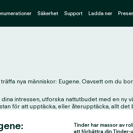
enumerationer
Säkerhet
Support
Ladda ner
Presen
 träffa nya människor: Eugene. Oavsett om du bor här
ina intressen, utforska nattutbudet med en ny vän
i stan för att upptäcka, eller återupptäcka, allt det
ugene:
Tinder har massor av rol
att förbättra din Tinder-