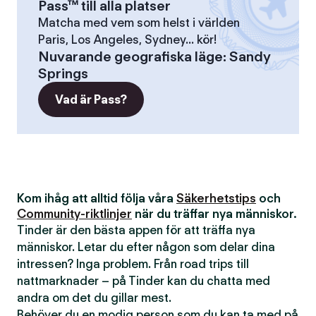
Pass™ till alla platser
Matcha med vem som helst i världen
Paris, Los Angeles, Sydney... kör!
Nuvarande geografiska läge
:
Sandy
Springs
Vad är Pass?
Kom ihåg att alltid följa våra
Säkerhetstips
och
Community-riktlinjer
när du träffar nya människor.
Tinder är den bästa appen för att träffa nya
människor. Letar du efter någon som delar dina
intressen? Inga problem. Från road trips till
nattmarknader – på Tinder kan du chatta med
andra om det du gillar mest.
Behöver du en modig person som du kan ta med på