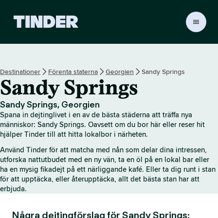
T
i
n
d
e
Destinationer
Förenta staterna
Georgien
Sandy Springs
r
Sandy Springs
s
s
t
Sandy Springs, Georgien
a
Spana in dejtinglivet i en av de bästa städerna att träffa nya
r
människor: Sandy Springs. Oavsett om du bor här eller reser hit
t
hjälper Tinder till att hitta lokalbor i närheten.
s
Använd Tinder för att matcha med nån som delar dina intressen,
i
utforska nattutbudet med en ny vän, ta en öl på en lokal bar eller
d
ha en mysig fikadejt på ett närliggande kafé. Eller ta dig runt i stan
a
för att upptäcka, eller återupptäcka, allt det bästa stan har att
erbjuda.
Några dejtingförslag för Sandy Springs: