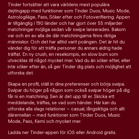
Tinder fortsätter att vara världens mest populära
dejtingapp med funktioner som Tinder Duos, Music Mode,
Astrologiläge, Pass, Söker efter och Fotoverifiering. Appen
är tillgänglig i 190 länder och har gjort över 55 miljarder
matchningar möjliga sedan vår swipe lanserades. Bakom
var och en av alla de där matchningarna finns riktiga
människor. Och det har alltid varit poängen. Det är hit du
vänder dig för att träffa personer du annars aldrig hade
träffat. En ny crush, en resekompis, en slow burn som
utvecklas till något mycket mer. Vad du än söker efter, eller
inte söker efter än, så ger Tinder dig plats och möjlighet att
utforska det.
Skapa en profil, ställ in dina preferenser och börja swipa.
Swipar du höger på någon som också swipar höger på dig
får ni en matchning. Sen är det upp till er. Skicka ett
meddelande, träffas, se vad som händer. Här kan du
utforska alla slags relationer – casual, långsiktiga och allt
däremellan – med funktioner som Tinder Duos, Music
Mode, Pass, Kemi och mycket mer.
Ladda ner Tinder-appen för iOS eller Android gratis.