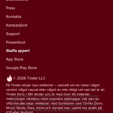
Press
Kontakta
Kampanjkod
Support
Presentkort
Skaffa appen!
App Store
Google Play Store
© 2026 Tinder LLC
På Tinder börjar nya relationer – oavsett om du söker något
seriöst, något casual eller något du inte riktigt vet vad det är än.
Tinder finns i 190 länder och är med över 55 miljarder
Vi värdesätter din integritet. Vi och våra partner använder
matchningar världens mest populära dejtingapp. Här kan du
spårare för att mäta besök på vår webbplats samt ge dig
utforska alla slags relationer med funktioner som Tinder Duos,
erbjudanden och förbättra vår marknadsföring på Tinder.
Music Mode, Pass, Kemi och mycket mer. Ladda ner gratis på
Mer info om cookies och våra leverantörer.
Du kan när som
iOS eller Android.