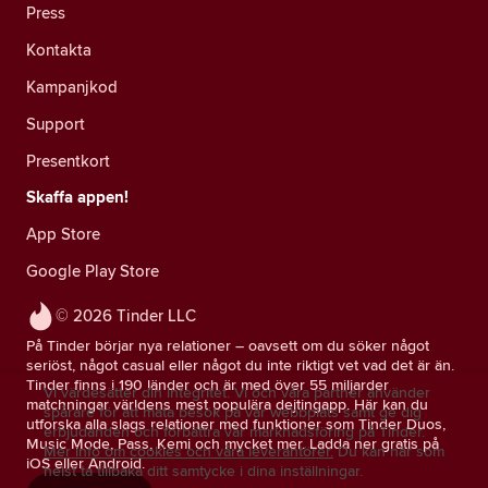
Press
Kontakta
Kampanjkod
Support
Presentkort
Skaffa appen!
App Store
Google Play Store
© 2026 Tinder LLC
På Tinder börjar nya relationer – oavsett om du söker något
seriöst, något casual eller något du inte riktigt vet vad det är än.
Tinder finns i 190 länder och är med över 55 miljarder
Vi värdesätter din integritet. Vi och våra partner använder
matchningar världens mest populära dejtingapp. Här kan du
spårare för att mäta besök på vår webbplats samt ge dig
utforska alla slags relationer med funktioner som Tinder Duos,
erbjudanden och förbättra vår marknadsföring på Tinder.
Music Mode, Pass, Kemi och mycket mer. Ladda ner gratis på
Mer info om cookies och våra leverantörer.
Du kan när som
iOS eller Android.
helst ta tillbaka ditt samtycke i dina inställningar.