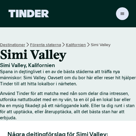
T
i
n
d
e
Destinationer
Förenta staterna
Kalifornien
Simi Valley
r
Simi Valley
s
s
t
Simi Valley, Kalifornien
a
Spana in dejtinglivet i en av de bästa städerna att träffa nya
r
människor: Simi Valley. Oavsett om du bor här eller reser hit hjälper
t
Tinder till att hitta lokalbor i närheten.
s
Använd Tinder för att matcha med nån som delar dina intressen,
i
utforska nattutbudet med en ny vän, ta en öl på en lokal bar eller
d
ha en mysig fikadejt på ett närliggande kafé. Eller ta dig runt i stan
a
för att upptäcka, eller återupptäcka, allt det bästa stan har att
erbjuda.
Några dejtingförslag för Simi Valley: