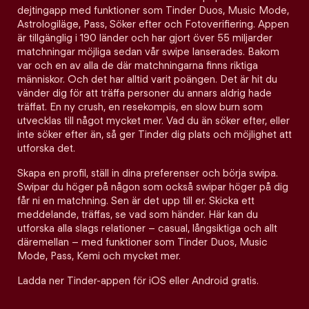
dejtingapp med funktioner som Tinder Duos, Music Mode,
Astrologiläge, Pass, Söker efter och Fotoverifiering. Appen
är tillgänglig i 190 länder och har gjort över 55 miljarder
matchningar möjliga sedan vår swipe lanserades. Bakom
var och en av alla de där matchningarna finns riktiga
människor. Och det har alltid varit poängen. Det är hit du
vänder dig för att träffa personer du annars aldrig hade
träffat. En ny crush, en resekompis, en slow burn som
utvecklas till något mycket mer. Vad du än söker efter, eller
inte söker efter än, så ger Tinder dig plats och möjlighet att
utforska det.
Skapa en profil, ställ in dina preferenser och börja swipa.
Swipar du höger på någon som också swipar höger på dig
får ni en matchning. Sen är det upp till er. Skicka ett
meddelande, träffas, se vad som händer. Här kan du
utforska alla slags relationer – casual, långsiktiga och allt
däremellan – med funktioner som Tinder Duos, Music
Mode, Pass, Kemi och mycket mer.
Ladda ner Tinder-appen för iOS eller Android gratis.