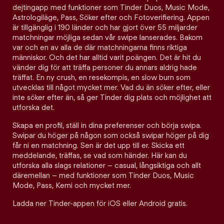
dejtingapp med funktioner som Tinder Duos, Music Mode,
Astrologiläge, Pass, Söker efter och Fotoverifiering. Appen
är tillgänglig i 190 länder och har gjort över 55 miljarder
matchningar möjliga sedan vår swipe lanserades. Bakom
var och en av alla de där matchningarna finns riktiga
människor. Och det har alltid varit poängen. Det är hit du
vänder dig för att träffa personer du annars aldrig hade
träffat. En ny crush, en resekompis, en slow burn som
utvecklas till något mycket mer. Vad du än söker efter, eller
inte söker efter än, så ger Tinder dig plats och möjlighet att
utforska det.
Skapa en profil, ställ in dina preferenser och börja swipa.
Swipar du höger på någon som också swipar höger på dig
får ni en matchning. Sen är det upp till er. Skicka ett
meddelande, träffas, se vad som händer. Här kan du
utforska alla slags relationer – casual, långsiktiga och allt
däremellan – med funktioner som Tinder Duos, Music
Mode, Pass, Kemi och mycket mer.
Ladda ner Tinder-appen för iOS eller Android gratis.