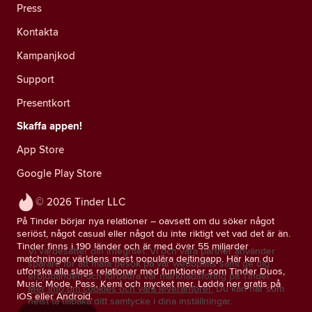
Press
Kontakta
Kampanjkod
Support
Presentkort
Skaffa appen!
App Store
Google Play Store
© 2026 Tinder LLC
På Tinder börjar nya relationer – oavsett om du söker något
seriöst, något casual eller något du inte riktigt vet vad det är än.
Tinder finns i 190 länder och är med över 55 miljarder
Vi värdesätter din integritet. Vi och våra partner använder
matchningar världens mest populära dejtingapp. Här kan du
spårare för att mäta besök på vår webbplats samt ge dig
utforska alla slags relationer med funktioner som Tinder Duos,
erbjudanden och förbättra vår marknadsföring på Tinder.
Music Mode, Pass, Kemi och mycket mer. Ladda ner gratis på
Mer info om cookies och våra leverantörer.
Du kan när som
iOS eller Android.
helst ta tillbaka ditt samtycke i dina inställningar.