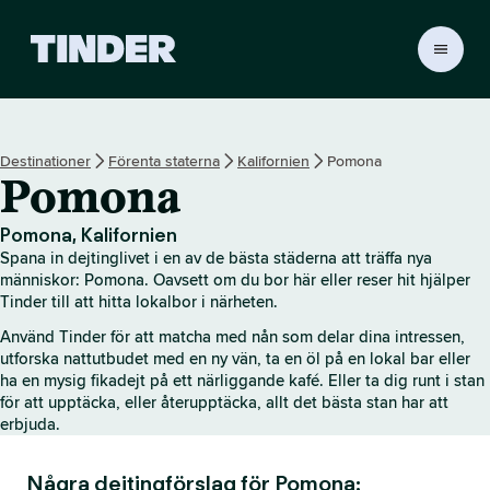
T
i
n
d
e
Destinationer
Förenta staterna
Kalifornien
Pomona
r
Pomona
s
s
t
Pomona, Kalifornien
a
Spana in dejtinglivet i en av de bästa städerna att träffa nya
r
människor: Pomona. Oavsett om du bor här eller reser hit hjälper
t
Tinder till att hitta lokalbor i närheten.
s
Använd Tinder för att matcha med nån som delar dina intressen,
i
utforska nattutbudet med en ny vän, ta en öl på en lokal bar eller
d
ha en mysig fikadejt på ett närliggande kafé. Eller ta dig runt i stan
a
för att upptäcka, eller återupptäcka, allt det bästa stan har att
erbjuda.
Några dejtingförslag för Pomona: