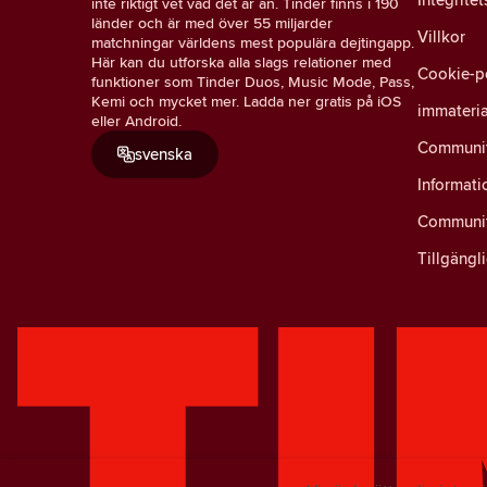
inte riktigt vet vad det är än. Tinder finns i 190
länder och är med över 55 miljarder
Villkor
matchningar världens mest populära dejtingapp.
Här kan du utforska alla slags relationer med
Cookie-p
funktioner som Tinder Duos, Music Mode, Pass,
Kemi och mycket mer. Ladda ner gratis på iOS
immateria
eller Android.
Community
svenska
Informati
Communit
Tillgängl