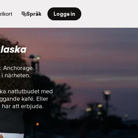
tkort
Språk
Logga in
Alaska
r: Anchorage.
r i närheten.
ska nattutbudet med
iggande kafé. Eller
n har att erbjuda.