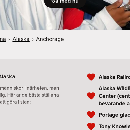
Gå med nu
rna
›
Alaska
›
Anchorage
Alaska
Alaska Railr
Alaska Wildl
r människor i närheten, men
ig. Här är de bästa ställena
Center (cent
tt göra i stan:
bevarande av
Portage glac
Tony Knowles