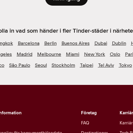
olla in vad som händer i fler Tinder-städer i närhete
ngkok
Barcelona
Berlin
Buenos Aires
Dubai
Dublin
geles
Madrid
Melbourne
Miami
New York
Oslo
Par
co
São Paulo
Seoul
Stockholm
Taipei
Tel Aviv
Tokyo
information
Företag
Karriä
FAQ
Karriär
tspolicy för konsumenthälsodata
Destinationer
Tech B