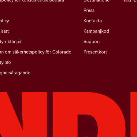
Press
olicy
Kontakta
lrätt
Kampanjkod
-riktlinjer
Support
on om säkerhetspolicy för Colorado
Presentkort
yinfo
ighetsåtagande