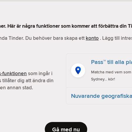
ner. Här är några funktioner som kommer att förbättra din T
vända Tinder. Du behöver bara skapa ett
konto
. Lägg till intr
Pass™ till alla p
Matcha med vem som he
s-funktionen
som ingår i
Sydney... kör!
s tillåter dig att ändra din
en annan stad.
Nuvarande geografiska
Gå med nu