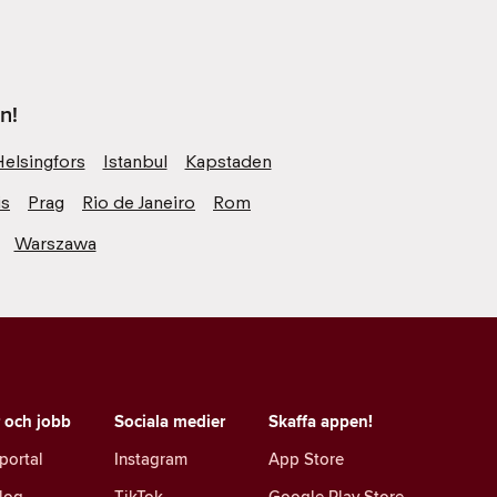
n!
Helsingfors
Istanbul
Kapstaden
is
Prag
Rio de Janeiro
Rom
Warszawa
r och jobb
Sociala medier
Skaffa appen!
portal
Instagram
App Store
log
TikTok
Google Play Store