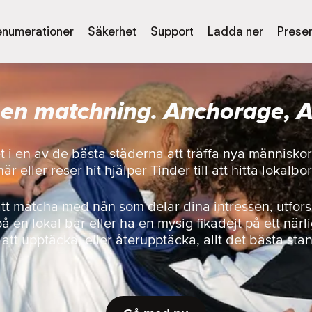
enumerationer
Säkerhet
Support
Ladda ner
Presen
 en matchning. Anchorage, 
et i en av de bästa städerna att träffa nya människo
 eller reser hit hjälper Tinder till att hitta lokalbo
att matcha med nån som delar dina intressen, utfor
på en lokal bar eller ha en mysig fikadejt på ett närl
r att upptäcka, eller återupptäcka, allt det bästa sta