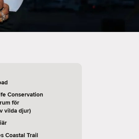
oad
ife Conservation
rum för
 vilda djur)
iär
 Coastal Trail