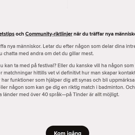
tstips
och
Community-riktlinjer
när du träffar nya människ
äffa nya människor. Letar du efter någon som delar dina int
du chatta med andra om det du gillar mest.
an ta med på festival? Eller du kanske vill ha någon som b
atchningar hittills vet vi definitivt hur man skapar kontakter
der har funktioner som hjälper dig att synas och bli uppmärks
eller någon som kan ge dig en riktig match i badminton. Oc
ika länder med över 40 språk—på Tinder är allt möjligt.
Kom igång