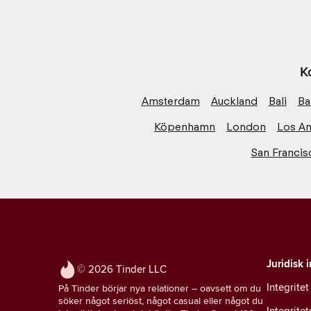
K
Amsterdam
Auckland
Bali
Ba
Köpenhamn
London
Los An
San Francis
Juridisk 
© 2026 Tinder LLC
Integritet
På Tinder börjar nya relationer – oavsett om du
söker något seriöst, något casual eller något du
Integrite