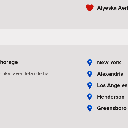
Alyeska Aer
nchorage
New York
Alexandria
brukar även leta i de här
Los Angeles
Henderson
Greensboro