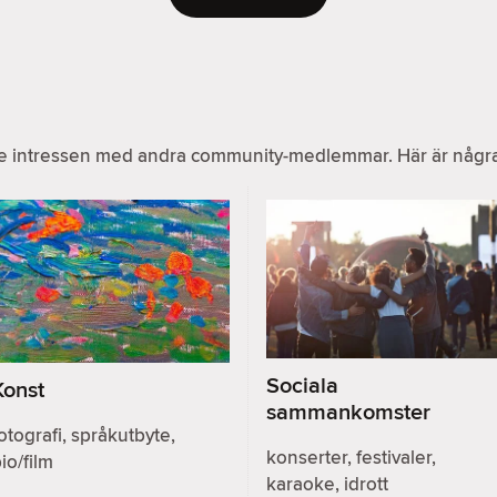
e intressen med andra community-medlemmar. Här är några v
Sociala
Konst
sammankomster
otografi, språkutbyte,
konserter, festivaler,
io/film
karaoke, idrott