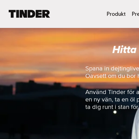
T
Produkt
Pr
i
n
d
e
Hitta
r
s
s
t
Spana in dejtingliv
a
Oavsett om du bor här
r
t
s
Använd Tinder för 
i
en ny vän, ta en öl 
d
ta dig runt i stan fö
a