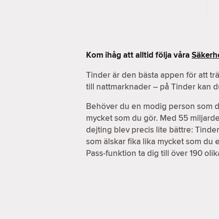
Kom ihåg att alltid följa våra
Säkerhe
Tinder är den bästa appen för att tr
till nattmarknader – på Tinder kan 
Behöver du en modig person som du k
mycket som du gör. Med 55 miljarder m
dejting blev precis lite bättre: Tin
som älskar fika lika mycket som du 
Pass-funktion ta dig till över 190 ol