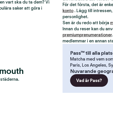
men vart ska du ta dem? Vi
För det första, det är en
pulära saker att göra i
konto
. Lägg till intressen,
personlighet.
Sen är du redo att börja
m
Innan du reser kan du a
premiumprenumerationer
medlemmar i en annan st
Pass™ till alla plat
Matcha med vem som h
Paris, Los Angeles, Sy
tsmouth
Nuvarande geogra
r städerna.
Vad är Pass?