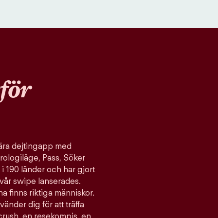
för
ulära dejtingapp med
rologiläge, Pass, Söker
 i 190 länder och har gjort
vår swipe lanserades.
a finns riktiga människor.
vänder dig för att träffa
 crush, en resekompis, en