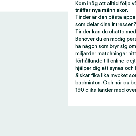
Kom ihåg att alltid följa 
träffar nya människor.
Tinder är den bästa appen
som delar dina intressen?
Tinder kan du chatta med 
Behöver du en modig perso
ha någon som bryr sig om
miljarder matchningar hitti
förhållande till online-dej
hjälper dig att synas och
älskar fika lika mycket s
badminton. Och när du beh
190 olika länder med över