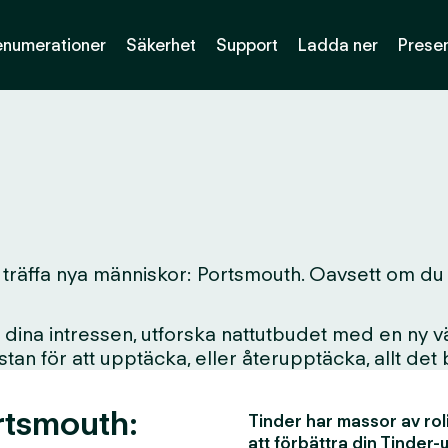
enumerationer
Säkerhet
Support
Ladda ner
Presen
 träffa nya människor: Portsmouth. Oavsett om du bor
ina intressen, utforska nattutbudet med en ny vän
i stan för att upptäcka, eller återupptäcka, allt det
rtsmouth:
Tinder har massor av rol
att förbättra din Tinder-