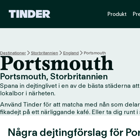
T
Produkt
Pr
i
n
d
e
r
s
Destinationer
Storbritannien
England
Portsmouth
Portsmouth
s
t
a
Portsmouth, Storbritannien
r
Spana in dejtinglivet i en av de bästa städerna att
t
s
lokalbor i närheten.
i
Använd Tinder för att matcha med nån som delar d
d
fikadejt på ett närliggande kafé. Eller ta dig runt 
a
Några dejtingförslag för Po