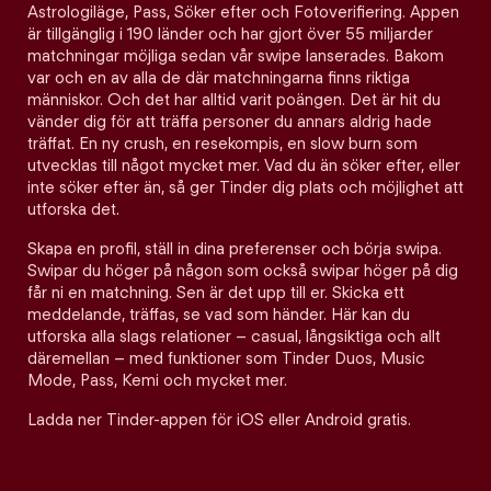
Astrologiläge, Pass, Söker efter och Fotoverifiering. Appen
är tillgänglig i 190 länder och har gjort över 55 miljarder
matchningar möjliga sedan vår swipe lanserades. Bakom
var och en av alla de där matchningarna finns riktiga
människor. Och det har alltid varit poängen. Det är hit du
vänder dig för att träffa personer du annars aldrig hade
träffat. En ny crush, en resekompis, en slow burn som
utvecklas till något mycket mer. Vad du än söker efter, eller
inte söker efter än, så ger Tinder dig plats och möjlighet att
utforska det.
Skapa en profil, ställ in dina preferenser och börja swipa.
Swipar du höger på någon som också swipar höger på dig
får ni en matchning. Sen är det upp till er. Skicka ett
meddelande, träffas, se vad som händer. Här kan du
utforska alla slags relationer – casual, långsiktiga och allt
däremellan – med funktioner som Tinder Duos, Music
Mode, Pass, Kemi och mycket mer.
Ladda ner Tinder-appen för iOS eller Android gratis.