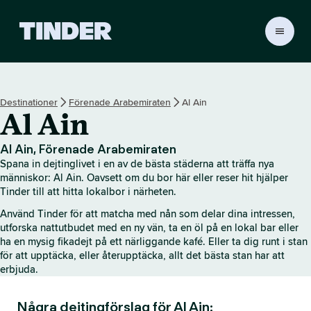
T
i
n
d
e
Destinationer
Förenade Arabemiraten
Al Ain
r
Al Ain
s
s
t
Al Ain, Förenade Arabemiraten
a
Spana in dejtinglivet i en av de bästa städerna att träffa nya
r
människor: Al Ain. Oavsett om du bor här eller reser hit hjälper
t
Tinder till att hitta lokalbor i närheten.
s
Använd Tinder för att matcha med nån som delar dina intressen,
i
utforska nattutbudet med en ny vän, ta en öl på en lokal bar eller
d
ha en mysig fikadejt på ett närliggande kafé. Eller ta dig runt i stan
a
för att upptäcka, eller återupptäcka, allt det bästa stan har att
erbjuda.
Några dejtingförslag för Al Ain: