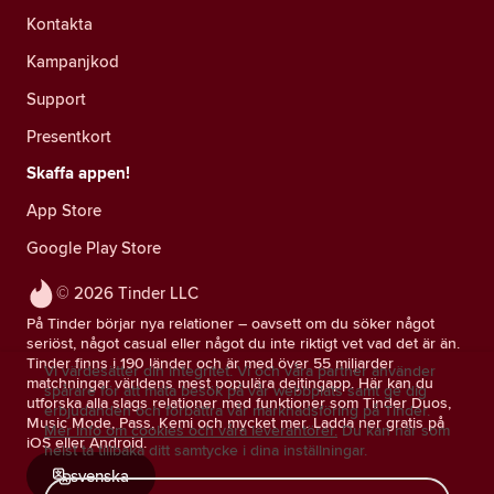
Kontakta
Kampanjkod
Support
Presentkort
Skaffa appen!
App Store
Google Play Store
© 2026 Tinder LLC
På Tinder börjar nya relationer – oavsett om du söker något
seriöst, något casual eller något du inte riktigt vet vad det är än.
Tinder finns i 190 länder och är med över 55 miljarder
Vi värdesätter din integritet. Vi och våra partner använder
matchningar världens mest populära dejtingapp. Här kan du
spårare för att mäta besök på vår webbplats samt ge dig
utforska alla slags relationer med funktioner som Tinder Duos,
erbjudanden och förbättra vår marknadsföring på Tinder.
Music Mode, Pass, Kemi och mycket mer. Ladda ner gratis på
Mer info om cookies och våra leverantörer.
Du kan när som
iOS eller Android.
helst ta tillbaka ditt samtycke i dina inställningar.
svenska