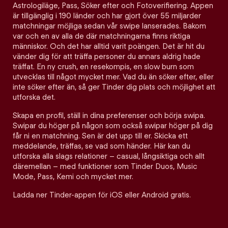
Astrologiläge, Pass, Söker efter och Fotoverifiering. Appen
är tillgänglig i 190 länder och har gjort över 55 miljarder
matchningar möjliga sedan vår swipe lanserades. Bakom
var och en av alla de där matchningarna finns riktiga
människor. Och det har alltid varit poängen. Det är hit du
vänder dig för att träffa personer du annars aldrig hade
träffat. En ny crush, en resekompis, en slow burn som
utvecklas till något mycket mer. Vad du än söker efter, eller
inte söker efter än, så ger Tinder dig plats och möjlighet att
utforska det.
Skapa en profil, ställ in dina preferenser och börja swipa.
Swipar du höger på någon som också swipar höger på dig
får ni en matchning. Sen är det upp till er. Skicka ett
meddelande, träffas, se vad som händer. Här kan du
utforska alla slags relationer – casual, långsiktiga och allt
däremellan – med funktioner som Tinder Duos, Music
Mode, Pass, Kemi och mycket mer.
Ladda ner Tinder-appen för iOS eller Android gratis.