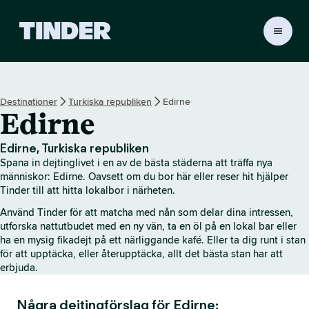
T
i
n
d
e
Destinationer
Turkiska republiken
Edirne
r
Edirne
s
s
t
Edirne, Turkiska republiken
a
Spana in dejtinglivet i en av de bästa städerna att träffa nya
r
människor: Edirne. Oavsett om du bor här eller reser hit hjälper
t
Tinder till att hitta lokalbor i närheten.
s
Använd Tinder för att matcha med nån som delar dina intressen,
i
utforska nattutbudet med en ny vän, ta en öl på en lokal bar eller
d
ha en mysig fikadejt på ett närliggande kafé. Eller ta dig runt i stan
a
för att upptäcka, eller återupptäcka, allt det bästa stan har att
erbjuda.
Några dejtingförslag för Edirne: