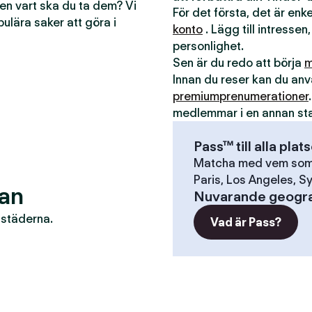
men vart ska du ta dem? Vi
För det första, det är en
pulära saker att göra i
konto
. Lägg till intressen,
personlighet.
Sen är du redo att börja
m
Innan du reser kan du a
premiumprenumerationer
medlemmar i en annan st
Pass™ till alla plat
Matcha med vem som h
Paris, Los Angeles, Sy
man
Nuvarande geogra
r städerna.
Vad är Pass?