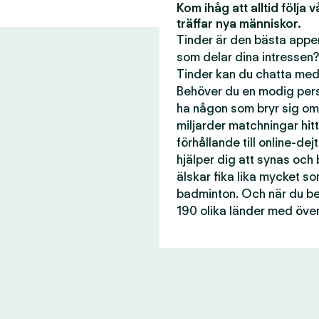
Kom ihåg att alltid följa 
träffar nya människor.
Tinder är den bästa appen
som delar dina intressen?
Tinder kan du chatta med 
Behöver du en modig perso
ha någon som bryr sig om
miljarder matchningar hitti
förhållande till online-dej
hjälper dig att synas och
älskar fika lika mycket s
badminton. Och när du beh
190 olika länder med över