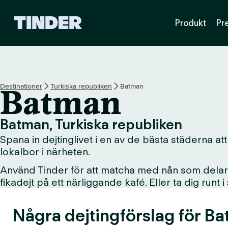
T
Produkt
Pr
i
n
d
e
r
s
Destinationer
Turkiska republiken
Batman
Batman
s
t
a
Batman, Turkiska republiken
r
Spana in dejtinglivet i en av de bästa städerna att
t
s
lokalbor i närheten.
i
Använd Tinder för att matcha med nån som delar d
d
fikadejt på ett närliggande kafé. Eller ta dig runt 
a
Några dejtingförslag för Ba