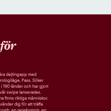
för
ulära dejtingapp med
rologiläge, Pass, Söker
 i 190 länder och har gjort
vår swipe lanserades.
a finns riktiga människor.
vänder dig för att träffa
 crush, en resekompis, en