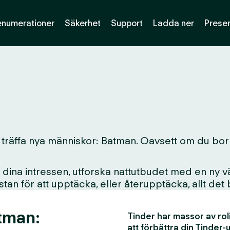
enumerationer
Säkerhet
Support
Ladda ner
Presen
 träffa nya människor: Batman. Oavsett om du bor här
ina intressen, utforska nattutbudet med en ny vän
i stan för att upptäcka, eller återupptäcka, allt det
tman:
Tinder har massor av rol
att förbättra din Tinder-