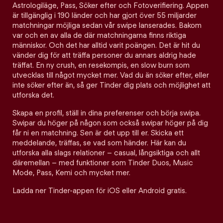
Astrologiläge, Pass, Söker efter och Fotoverifiering. Appen
är tillgänglig i 190 länder och har gjort över 55 miljarder
matchningar möjliga sedan vår swipe lanserades. Bakom
var och en av alla de där matchningarna finns riktiga
människor. Och det har alltid varit poängen. Det är hit du
vänder dig för att träffa personer du annars aldrig hade
träffat. En ny crush, en resekompis, en slow burn som
utvecklas till något mycket mer. Vad du än söker efter, eller
inte söker efter än, så ger Tinder dig plats och möjlighet att
utforska det.
Skapa en profil, ställ in dina preferenser och börja swipa.
Swipar du höger på någon som också swipar höger på dig
får ni en matchning. Sen är det upp till er. Skicka ett
meddelande, träffas, se vad som händer. Här kan du
utforska alla slags relationer – casual, långsiktiga och allt
däremellan – med funktioner som Tinder Duos, Music
Mode, Pass, Kemi och mycket mer.
Ladda ner Tinder-appen för iOS eller Android gratis.