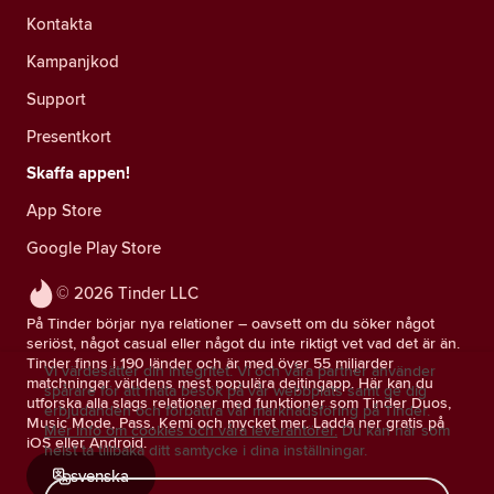
Kontakta
Kampanjkod
Support
Presentkort
Skaffa appen!
App Store
Google Play Store
© 2026 Tinder LLC
På Tinder börjar nya relationer – oavsett om du söker något
seriöst, något casual eller något du inte riktigt vet vad det är än.
Tinder finns i 190 länder och är med över 55 miljarder
Vi värdesätter din integritet. Vi och våra partner använder
matchningar världens mest populära dejtingapp. Här kan du
spårare för att mäta besök på vår webbplats samt ge dig
utforska alla slags relationer med funktioner som Tinder Duos,
erbjudanden och förbättra vår marknadsföring på Tinder.
Music Mode, Pass, Kemi och mycket mer. Ladda ner gratis på
Mer info om cookies och våra leverantörer.
Du kan när som
iOS eller Android.
helst ta tillbaka ditt samtycke i dina inställningar.
svenska