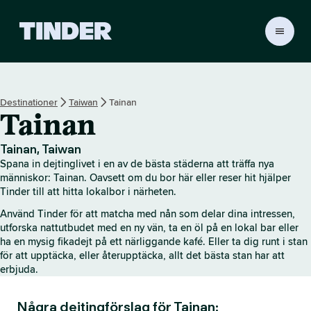
T
i
n
d
e
Destinationer
Taiwan
Tainan
r
Tainan
s
s
t
Tainan, Taiwan
a
Spana in dejtinglivet i en av de bästa städerna att träffa nya
r
människor: Tainan. Oavsett om du bor här eller reser hit hjälper
t
Tinder till att hitta lokalbor i närheten.
s
Använd Tinder för att matcha med nån som delar dina intressen,
i
utforska nattutbudet med en ny vän, ta en öl på en lokal bar eller
d
ha en mysig fikadejt på ett närliggande kafé. Eller ta dig runt i stan
a
för att upptäcka, eller återupptäcka, allt det bästa stan har att
erbjuda.
Några dejtingförslag för Tainan: