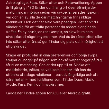
Astrologiläge, Pass, Söker efter och Fotoverifiering. Appen
är tillgänglig i 190 länder och har gjort över 55 miljarder
matchningar möjliga sedan vår swipe lanserades. Bakom
var och en av alla de där matchningarna finns riktiga
människor. Och det har alltid varit poängen. Det är hit du
vänder dig för att träffa personer du annars aldrig hade
träffat. En ny crush, en resekompis, en slow burn som
utvecklas till något mycket mer. Vad du än söker efter, eller
inte söker efter än, så ger Tinder dig plats och möjlighet att
utforska det.
Skapa en profil, ställ in dina preferenser och börja swipa.
Swipar du höger på någon som också swipar höger på dig
får ni en matchning. Sen är det upp till er. Skicka ett
meddelande, träffas, se vad som händer. Här kan du
utforska alla slags relationer – casual, långsiktiga och allt
däremellan – med funktioner som Tinder Duos, Music
Mode, Pass, Kemi och mycket mer.
Ladda ner Tinder-appen för iOS eller Android gratis.