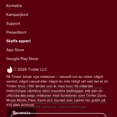
Kontakta
Kampanjkod
Support
Presentkort
Skaffa appen!
App Store
Google Play Store
© 2026 Tinder LLC
På Tinder börjar nya relationer – oavsett om du söker något
seriöst, något casual eller något du inte riktigt vet vad det är än.
Tinder finns i 190 länder och är med över 55 miljarder
Vi värdesätter din integritet. Vi och våra partner använder
matchningar världens mest populära dejtingapp. Här kan du
spårare för att mäta besök på vår webbplats samt ge dig
utforska alla slags relationer med funktioner som Tinder Duos,
erbjudanden och förbättra vår marknadsföring på Tinder.
Music Mode, Pass, Kemi och mycket mer. Ladda ner gratis på
Mer info om cookies och våra leverantörer.
Du kan när som
iOS eller Android.
helst ta tillbaka ditt samtycke i dina inställningar.
svenska