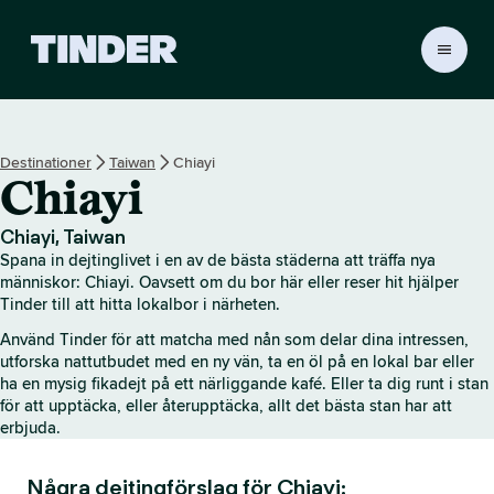
T
i
n
d
e
Destinationer
Taiwan
Chiayi
r
Chiayi
s
s
t
Chiayi, Taiwan
a
Spana in dejtinglivet i en av de bästa städerna att träffa nya
r
människor: Chiayi. Oavsett om du bor här eller reser hit hjälper
t
Tinder till att hitta lokalbor i närheten.
s
Använd Tinder för att matcha med nån som delar dina intressen,
i
utforska nattutbudet med en ny vän, ta en öl på en lokal bar eller
d
ha en mysig fikadejt på ett närliggande kafé. Eller ta dig runt i stan
a
för att upptäcka, eller återupptäcka, allt det bästa stan har att
erbjuda.
Några dejtingförslag för Chiayi: