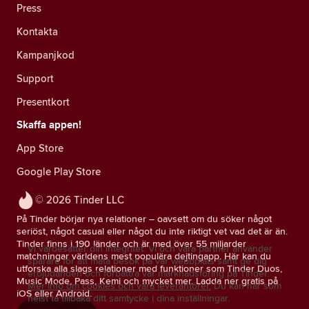
Press
Kontakta
Kampanjkod
Support
Presentkort
Skaffa appen!
App Store
Google Play Store
© 2026 Tinder LLC
På Tinder börjar nya relationer – oavsett om du söker något
seriöst, något casual eller något du inte riktigt vet vad det är än.
Tinder finns i 190 länder och är med över 55 miljarder
Vi värdesätter din integritet. Vi och våra partner använder
matchningar världens mest populära dejtingapp. Här kan du
spårare för att mäta besök på vår webbplats samt ge dig
utforska alla slags relationer med funktioner som Tinder Duos,
erbjudanden och förbättra vår marknadsföring på Tinder.
Music Mode, Pass, Kemi och mycket mer. Ladda ner gratis på
Mer info om cookies och våra leverantörer.
Du kan när som
iOS eller Android.
helst ta tillbaka ditt samtycke i dina inställningar.