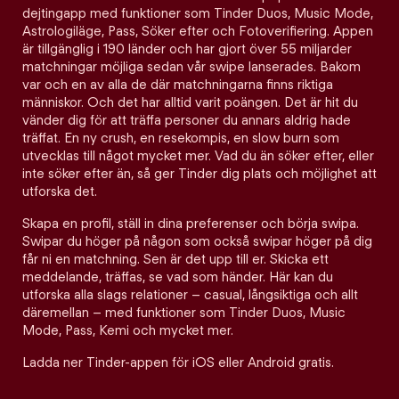
dejtingapp med funktioner som Tinder Duos, Music Mode,
Astrologiläge, Pass, Söker efter och Fotoverifiering. Appen
är tillgänglig i 190 länder och har gjort över 55 miljarder
matchningar möjliga sedan vår swipe lanserades. Bakom
var och en av alla de där matchningarna finns riktiga
människor. Och det har alltid varit poängen. Det är hit du
vänder dig för att träffa personer du annars aldrig hade
träffat. En ny crush, en resekompis, en slow burn som
utvecklas till något mycket mer. Vad du än söker efter, eller
inte söker efter än, så ger Tinder dig plats och möjlighet att
utforska det.
Skapa en profil, ställ in dina preferenser och börja swipa.
Swipar du höger på någon som också swipar höger på dig
får ni en matchning. Sen är det upp till er. Skicka ett
meddelande, träffas, se vad som händer. Här kan du
utforska alla slags relationer – casual, långsiktiga och allt
däremellan – med funktioner som Tinder Duos, Music
Mode, Pass, Kemi och mycket mer.
Ladda ner Tinder-appen för iOS eller Android gratis.