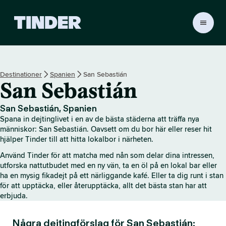
T
i
n
d
e
Destinationer
Spanien
San Sebastián
r
San Sebastián
s
s
t
San Sebastián, Spanien
a
Spana in dejtinglivet i en av de bästa städerna att träffa nya
r
människor: San Sebastián. Oavsett om du bor här eller reser hit
t
hjälper Tinder till att hitta lokalbor i närheten.
s
Använd Tinder för att matcha med nån som delar dina intressen,
i
utforska nattutbudet med en ny vän, ta en öl på en lokal bar eller
d
ha en mysig fikadejt på ett närliggande kafé. Eller ta dig runt i stan
a
för att upptäcka, eller återupptäcka, allt det bästa stan har att
erbjuda.
Några dejtingförslag för San Sebastián: