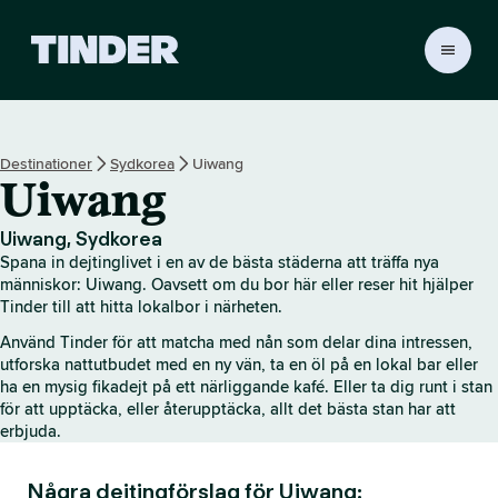
T
i
n
d
e
Destinationer
Sydkorea
Uiwang
r
Uiwang
s
s
t
Uiwang, Sydkorea
a
Spana in dejtinglivet i en av de bästa städerna att träffa nya
r
människor: Uiwang. Oavsett om du bor här eller reser hit hjälper
t
Tinder till att hitta lokalbor i närheten.
s
Använd Tinder för att matcha med nån som delar dina intressen,
i
utforska nattutbudet med en ny vän, ta en öl på en lokal bar eller
d
ha en mysig fikadejt på ett närliggande kafé. Eller ta dig runt i stan
a
för att upptäcka, eller återupptäcka, allt det bästa stan har att
erbjuda.
Några dejtingförslag för Uiwang: