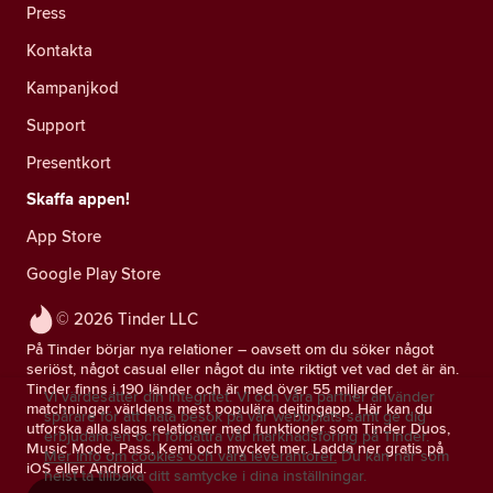
Press
Kontakta
Kampanjkod
Support
Presentkort
Skaffa appen!
App Store
Google Play Store
© 2026 Tinder LLC
På Tinder börjar nya relationer – oavsett om du söker något
seriöst, något casual eller något du inte riktigt vet vad det är än.
Tinder finns i 190 länder och är med över 55 miljarder
Vi värdesätter din integritet. Vi och våra partner använder
matchningar världens mest populära dejtingapp. Här kan du
spårare för att mäta besök på vår webbplats samt ge dig
utforska alla slags relationer med funktioner som Tinder Duos,
erbjudanden och förbättra vår marknadsföring på Tinder.
Music Mode, Pass, Kemi och mycket mer. Ladda ner gratis på
Mer info om cookies och våra leverantörer.
Du kan när som
iOS eller Android.
helst ta tillbaka ditt samtycke i dina inställningar.