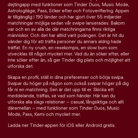
dejtingapp med funktioner som Tinder Duos, Music Mode,
Astrologiläge, Pass, Söker efter och Fotoverifiering. Appen
är tillgänglig i 190 länder och har gjort över 55 miljarder
matchningar möjliga sedan vår swipe lanserades. Bakom
var och en av alla de där matchningarna finns riktiga
människor. Och det har alltid varit poängen. Det är hit du
vänder dig för att träffa personer du annars aldrig hade
träffat. En ny crush, en resekompis, en slow burn som
utvecklas till något mycket mer. Vad du än söker efter, eller
inte söker efter än, så ger Tinder dig plats och möjlighet att
utforska det.
Skapa en profil, ställ in dina preferenser och börja swipa.
Swipar du höger på någon som också swipar höger på dig
får ni en matchning. Sen är det upp till er. Skicka ett
meddelande, träffas, se vad som händer. Här kan du
utforska alla slags relationer – casual, långsiktiga och allt
däremellan – med funktioner som Tinder Duos, Music
Mode, Pass, Kemi och mycket mer.
Ladda ner Tinder-appen för iOS eller Android gratis.