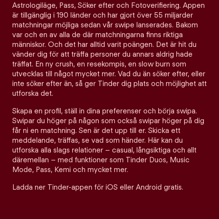
Astrologiläge, Pass, Söker efter och Fotoverifiering. Appen
är tillgänglig i 190 länder och har gjort över 55 miljarder
matchningar möjliga sedan vår swipe lanserades. Bakom
var och en av alla de där matchningarna finns riktiga
människor. Och det har alltid varit poängen. Det är hit du
vänder dig för att träffa personer du annars aldrig hade
träffat. En ny crush, en resekompis, en slow burn som
utvecklas till något mycket mer. Vad du än söker efter, eller
inte söker efter än, så ger Tinder dig plats och möjlighet att
utforska det.
Skapa en profil, ställ in dina preferenser och börja swipa.
Swipar du höger på någon som också swipar höger på dig
får ni en matchning. Sen är det upp till er. Skicka ett
meddelande, träffas, se vad som händer. Här kan du
utforska alla slags relationer – casual, långsiktiga och allt
däremellan – med funktioner som Tinder Duos, Music
Mode, Pass, Kemi och mycket mer.
Ladda ner Tinder-appen för iOS eller Android gratis.