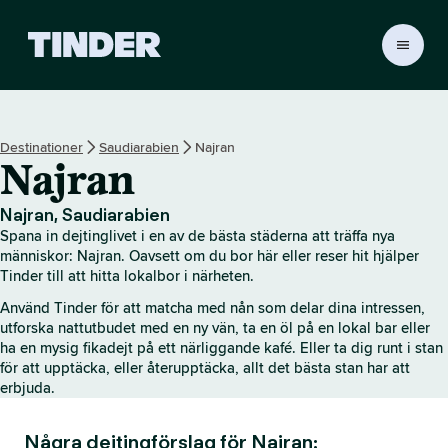
T
i
n
d
e
Destinationer
Saudiarabien
Najran
r
Najran
s
s
t
Najran, Saudiarabien
a
Spana in dejtinglivet i en av de bästa städerna att träffa nya
r
människor: Najran. Oavsett om du bor här eller reser hit hjälper
t
Tinder till att hitta lokalbor i närheten.
s
Använd Tinder för att matcha med nån som delar dina intressen,
i
utforska nattutbudet med en ny vän, ta en öl på en lokal bar eller
d
ha en mysig fikadejt på ett närliggande kafé. Eller ta dig runt i stan
a
för att upptäcka, eller återupptäcka, allt det bästa stan har att
erbjuda.
Några dejtingförslag för Najran: