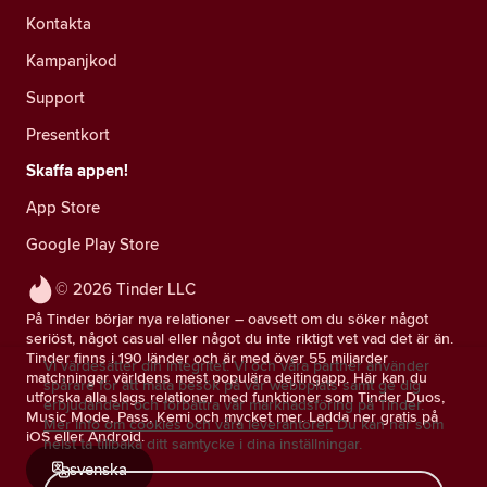
Kontakta
Kampanjkod
Support
Presentkort
Skaffa appen!
App Store
Google Play Store
© 2026 Tinder LLC
På Tinder börjar nya relationer – oavsett om du söker något
seriöst, något casual eller något du inte riktigt vet vad det är än.
Tinder finns i 190 länder och är med över 55 miljarder
Vi värdesätter din integritet. Vi och våra partner använder
matchningar världens mest populära dejtingapp. Här kan du
spårare för att mäta besök på vår webbplats samt ge dig
utforska alla slags relationer med funktioner som Tinder Duos,
erbjudanden och förbättra vår marknadsföring på Tinder.
Music Mode, Pass, Kemi och mycket mer. Ladda ner gratis på
Mer info om cookies och våra leverantörer.
Du kan när som
iOS eller Android.
helst ta tillbaka ditt samtycke i dina inställningar.
svenska