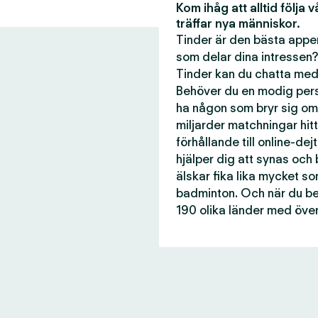
Kom ihåg att alltid följa 
träffar nya människor.
Tinder är den bästa appen
som delar dina intressen?
Tinder kan du chatta med 
Behöver du en modig perso
ha någon som bryr sig om
miljarder matchningar hitti
förhållande till online-dej
hjälper dig att synas och
älskar fika lika mycket s
badminton. Och när du beh
190 olika länder med över