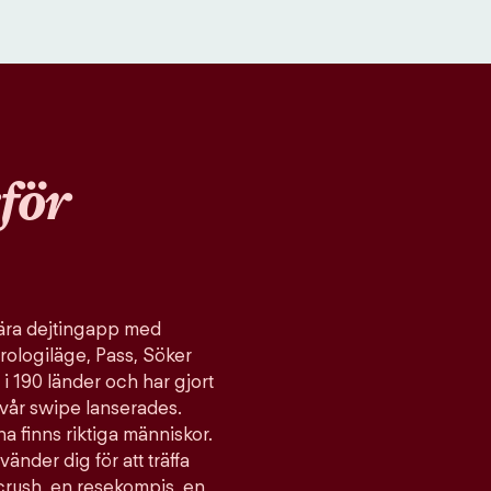
för
ulära dejtingapp med
rologiläge, Pass, Söker
 i 190 länder och har gjort
vår swipe lanserades.
a finns riktiga människor.
vänder dig för att träffa
 crush, en resekompis, en