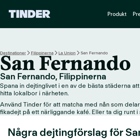
T
Produkt
Pr
i
n
d
e
r
s
Destinationer
Filippinerna
La Union
San Fernando
San Fernando
s
t
a
San Fernando, Filippinerna
r
Spana in dejtinglivet i en av de bästa städerna att
t
s
hitta lokalbor i närheten.
i
Använd Tinder för att matcha med nån som delar d
d
fikadejt på ett närliggande kafé. Eller ta dig runt 
a
Några dejtingförslag för S