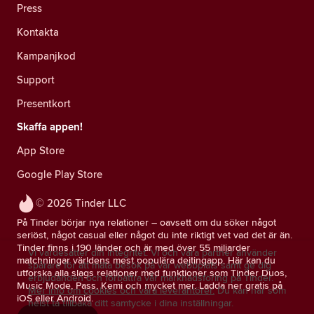
Press
Kontakta
Kampanjkod
Support
Presentkort
Skaffa appen!
App Store
Google Play Store
© 2026 Tinder LLC
På Tinder börjar nya relationer – oavsett om du söker något
seriöst, något casual eller något du inte riktigt vet vad det är än.
Tinder finns i 190 länder och är med över 55 miljarder
Vi värdesätter din integritet. Vi och våra partner använder
matchningar världens mest populära dejtingapp. Här kan du
spårare för att mäta besök på vår webbplats samt ge dig
utforska alla slags relationer med funktioner som Tinder Duos,
erbjudanden och förbättra vår marknadsföring på Tinder.
Music Mode, Pass, Kemi och mycket mer. Ladda ner gratis på
Mer info om cookies och våra leverantörer.
Du kan när som
iOS eller Android.
helst ta tillbaka ditt samtycke i dina inställningar.