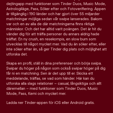
dejtingapp med funktioner som Tinder Duos, Music Mode,
Astrologiläge, Pass, Söker efter och Fotoverifiering. Appen
är tillgänglig i 190 länder och har gjort över 55 miljarder
matchningar möjliga sedan vår swipe lanserades. Bakom
var och en av alla de där matchningarna finns riktiga
människor. Och det har alltid varit poängen. Det är hit du
vänder dig för att träffa personer du annars aldrig hade
träffat. En ny crush, en resekompis, en slow burn som
utvecklas till något mycket mer. Vad du än söker efter, eller
inte söker efter än, så ger Tinder dig plats och möjlighet att
utforska det.
Skapa en profil, ställ in dina preferenser och börja swipa.
Swipar du höger på någon som också swipar höger på dig
får ni en matchning. Sen är det upp till er. Skicka ett
meddelande, träffas, se vad som händer. Här kan du
utforska alla slags relationer – casual, långsiktiga och allt
däremellan – med funktioner som Tinder Duos, Music
Mode, Pass, Kemi och mycket mer.
Ladda ner Tinder-appen för iOS eller Android gratis.