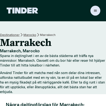
T
i
n
d
e
Destinationer
Marocko
Marrakech
r
Marrakech
s
s
t
Marrakech, Marocko
a
Spana in dejtinglivet i en av de bästa städerna att träffa nya
r
människor: Marrakech. Oavsett om du bor här eller reser hit hjälper
t
Tinder till att hitta lokalbor i närheten.
s
Använd Tinder för att matcha med nån som delar dina intressen,
i
utforska nattutbudet med en ny vän, ta en öl på en lokal bar eller
d
ha en mysig fikadejt på ett närliggande kafé. Eller ta dig runt i stan
a
för att upptäcka, eller återupptäcka, allt det bästa stan har att
erbjuda.
Några dejtingförslag för Marrakech: