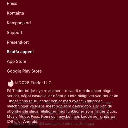
Press
Kontakta
Kampanjkod
Support
Presentkort
Skaffa appen!
App Store
Google Play Store
© 2026 Tinder LLC
På Tinder börjar nya relationer – oavsett om du söker något
seriöst, något casual eller något du inte riktigt vet vad det är än.
Tinder finns i 190 länder och är med över 55 miljarder
Vi värdesätter din integritet. Vi och våra partner använder
matchningar världens mest populära dejtingapp. Här kan du
spårare för att mäta besök på vår webbplats samt ge dig
utforska alla slags relationer med funktioner som Tinder Duos,
erbjudanden och förbättra vår marknadsföring på Tinder.
Music Mode, Pass, Kemi och mycket mer. Ladda ner gratis på
Mer info om cookies och våra leverantörer.
Du kan när som
iOS eller Android.
helst ta tillbaka ditt samtycke i dina inställningar.