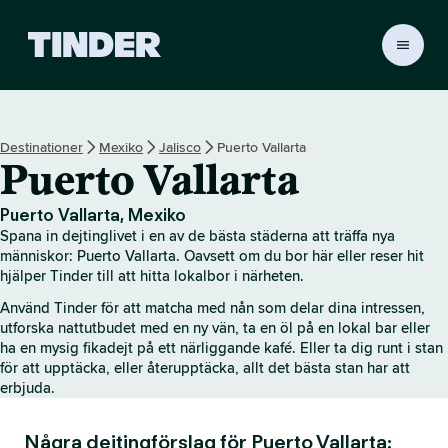
T
i
n
d
e
Destinationer
Mexiko
Jalisco
Puerto Vallarta
r
Puerto Vallarta
s
s
t
Puerto Vallarta, Mexiko
a
Spana in dejtinglivet i en av de bästa städerna att träffa nya
r
människor: Puerto Vallarta. Oavsett om du bor här eller reser hit
t
hjälper Tinder till att hitta lokalbor i närheten.
s
Använd Tinder för att matcha med nån som delar dina intressen,
i
utforska nattutbudet med en ny vän, ta en öl på en lokal bar eller
d
ha en mysig fikadejt på ett närliggande kafé. Eller ta dig runt i stan
a
för att upptäcka, eller återupptäcka, allt det bästa stan har att
erbjuda.
Några dejtingförslag för Puerto Vallarta: