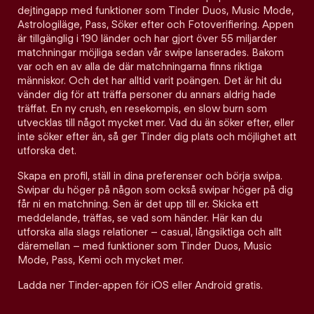
dejtingapp med funktioner som Tinder Duos, Music Mode,
Astrologiläge, Pass, Söker efter och Fotoverifiering. Appen
är tillgänglig i 190 länder och har gjort över 55 miljarder
matchningar möjliga sedan vår swipe lanserades. Bakom
var och en av alla de där matchningarna finns riktiga
människor. Och det har alltid varit poängen. Det är hit du
vänder dig för att träffa personer du annars aldrig hade
träffat. En ny crush, en resekompis, en slow burn som
utvecklas till något mycket mer. Vad du än söker efter, eller
inte söker efter än, så ger Tinder dig plats och möjlighet att
utforska det.
Skapa en profil, ställ in dina preferenser och börja swipa.
Swipar du höger på någon som också swipar höger på dig
får ni en matchning. Sen är det upp till er. Skicka ett
meddelande, träffas, se vad som händer. Här kan du
utforska alla slags relationer – casual, långsiktiga och allt
däremellan – med funktioner som Tinder Duos, Music
Mode, Pass, Kemi och mycket mer.
Ladda ner Tinder-appen för iOS eller Android gratis.