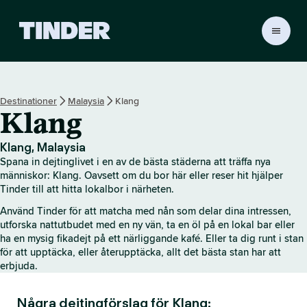
T
i
n
d
e
Destinationer
Malaysia
Klang
r
Klang
s
s
t
Klang, Malaysia
a
Spana in dejtinglivet i en av de bästa städerna att träffa nya
r
människor: Klang. Oavsett om du bor här eller reser hit hjälper
t
Tinder till att hitta lokalbor i närheten.
s
Använd Tinder för att matcha med nån som delar dina intressen,
i
utforska nattutbudet med en ny vän, ta en öl på en lokal bar eller
d
ha en mysig fikadejt på ett närliggande kafé. Eller ta dig runt i stan
a
för att upptäcka, eller återupptäcka, allt det bästa stan har att
erbjuda.
Några dejtingförslag för Klang: