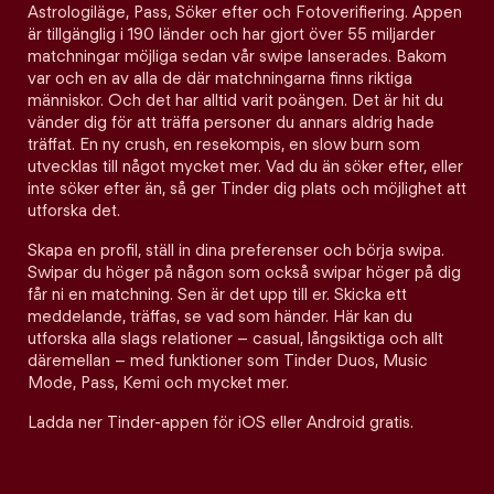
Astrologiläge, Pass, Söker efter och Fotoverifiering. Appen
är tillgänglig i 190 länder och har gjort över 55 miljarder
matchningar möjliga sedan vår swipe lanserades. Bakom
var och en av alla de där matchningarna finns riktiga
människor. Och det har alltid varit poängen. Det är hit du
vänder dig för att träffa personer du annars aldrig hade
träffat. En ny crush, en resekompis, en slow burn som
utvecklas till något mycket mer. Vad du än söker efter, eller
inte söker efter än, så ger Tinder dig plats och möjlighet att
utforska det.
Skapa en profil, ställ in dina preferenser och börja swipa.
Swipar du höger på någon som också swipar höger på dig
får ni en matchning. Sen är det upp till er. Skicka ett
meddelande, träffas, se vad som händer. Här kan du
utforska alla slags relationer – casual, långsiktiga och allt
däremellan – med funktioner som Tinder Duos, Music
Mode, Pass, Kemi och mycket mer.
Ladda ner Tinder-appen för iOS eller Android gratis.