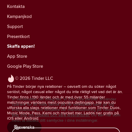
Kontakta
Kampanjkod
Support
Presentkort
Skaffa appen!
App Store
Google Play Store
© 2026 Tinder LLC
På Tinder börjar nya relationer – oavsett om du söker något
seriöst, något casual eller något du inte riktigt vet vad det är än.
Tinder finns i 190 länder och är med över 55 miljarder
Vi värdesätter din integritet. Vi och våra partner använder
matchningar världens mest populära dejtingapp. Här kan du
spårare för att mäta besök på vår webbplats samt ge dig
utforska alla slags relationer med funktioner som Tinder Duos,
erbjudanden och förbättra vår marknadsföring på Tinder.
Music Mode, Pass, Kemi och mycket mer. Ladda ner gratis på
Mer info om cookies och våra leverantörer.
Du kan när som
iOS eller Android.
helst ta tillbaka ditt samtycke i dina inställningar.
svenska