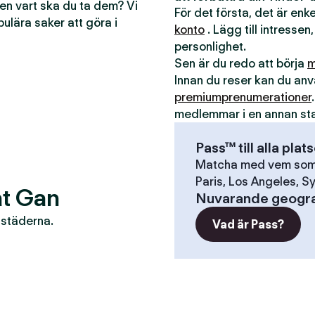
men vart ska du ta dem? Vi
För det första, det är en
pulära saker att göra i
konto
. Lägg till intressen,
personlighet.
Sen är du redo att börja
m
Innan du reser kan du a
premiumprenumerationer
medlemmar i en annan st
Pass™ till alla plat
Matcha med vem som h
Paris, Los Angeles, Sy
at Gan
Nuvarande geogra
r städerna.
Vad är Pass?