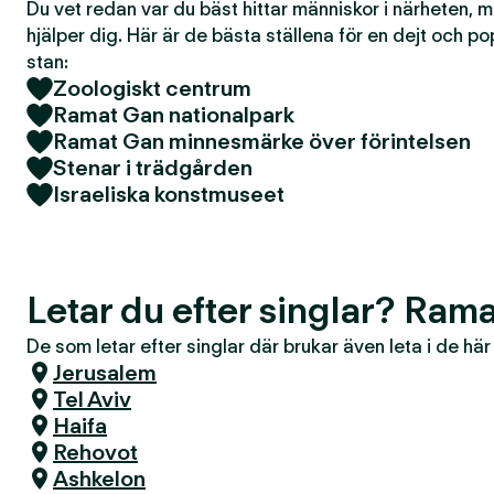
Du vet redan var du bäst hittar människor i närheten, 
hjälper dig. Här är de bästa ställena för en dejt och po
stan:
Zoologiskt centrum
Ramat Gan nationalpark
Ramat Gan minnesmärke över förintelsen
Stenar i trädgården
Israeliska konstmuseet
Letar du efter singlar? Ram
De som letar efter singlar där brukar även leta i de hä
Jerusalem
Tel Aviv
Haifa
Rehovot
Ashkelon