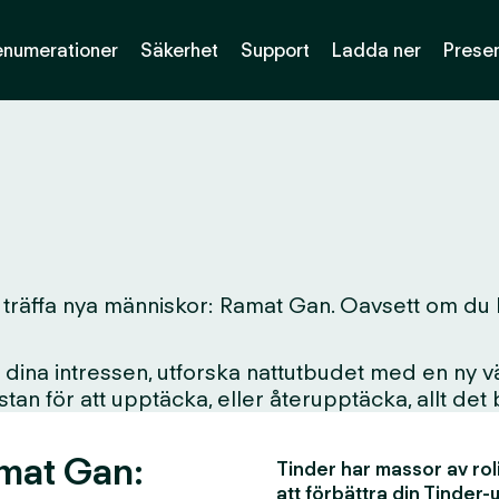
enumerationer
Säkerhet
Support
Ladda ner
Presen
 träffa nya människor: Ramat Gan. Oavsett om du bor 
ina intressen, utforska nattutbudet med en ny vän
i stan för att upptäcka, eller återupptäcka, allt det
amat Gan:
Tinder har massor av rol
att förbättra din Tinder-