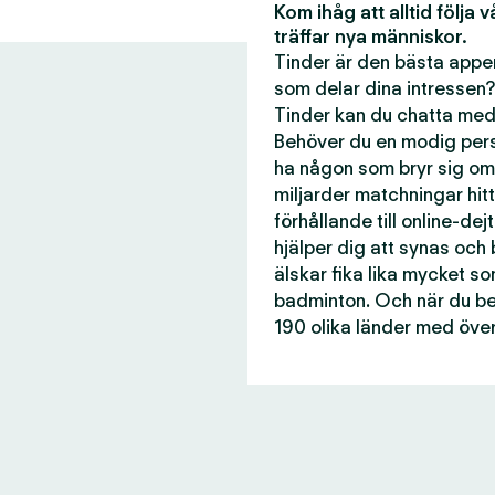
Kom ihåg att alltid följa 
träffar nya människor.
Tinder är den bästa appen
som delar dina intressen?
Tinder kan du chatta med 
Behöver du en modig perso
ha någon som bryr sig om
miljarder matchningar hitti
förhållande till online-dej
hjälper dig att synas och
älskar fika lika mycket s
badminton. Och när du beh
190 olika länder med över