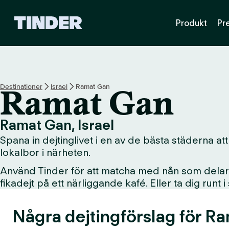
T
Produkt
Pr
i
n
d
e
r
s
Destinationer
Israel
Ramat Gan
Ramat Gan
s
t
a
Ramat Gan, Israel
r
Spana in dejtinglivet i en av de bästa städerna att
t
s
lokalbor i närheten.
i
Använd Tinder för att matcha med nån som delar d
d
fikadejt på ett närliggande kafé. Eller ta dig runt 
a
Några dejtingförslag för R