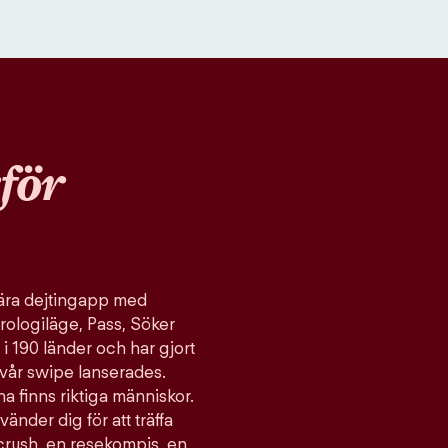
för
ulära dejtingapp med
rologiläge, Pass, Söker
 i 190 länder och har gjort
vår swipe lanserades.
a finns riktiga människor.
vänder dig för att träffa
 crush, en resekompis, en