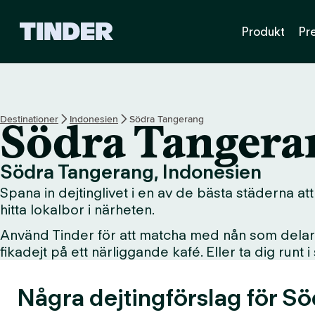
T
Produkt
Pr
i
n
d
e
r
s
Destinationer
Indonesien
Södra Tangerang
Södra Tangera
s
t
a
Södra Tangerang, Indonesien
r
Spana in dejtinglivet i en av de bästa städerna att
t
s
hitta lokalbor i närheten.
i
Använd Tinder för att matcha med nån som delar d
d
fikadejt på ett närliggande kafé. Eller ta dig runt 
a
Några dejtingförslag för Sö