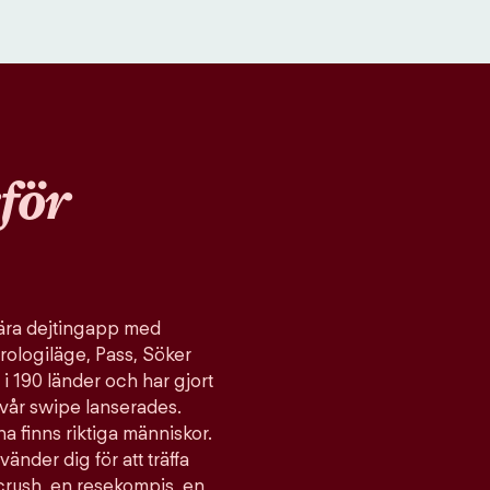
för
ulära dejtingapp med
rologiläge, Pass, Söker
 i 190 länder och har gjort
vår swipe lanserades.
a finns riktiga människor.
vänder dig för att träffa
 crush, en resekompis, en