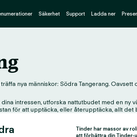
enumerationer
Säkerhet
Support
Ladda ner
Presen
ng
 träffa nya människor: Södra Tangerang. Oavsett om 
ina intressen, utforska nattutbudet med en ny vän
i stan för att upptäcka, eller återupptäcka, allt det
dra
Tinder har massor av rol
att förbättra din Tinder-