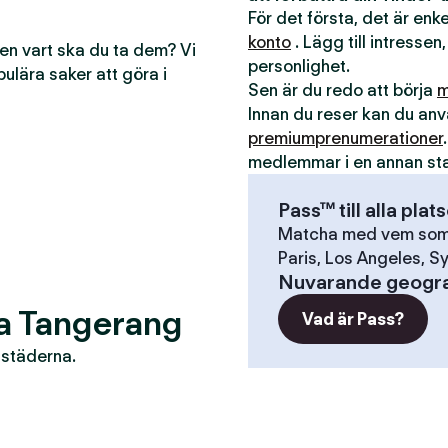
För det första, det är en
konto
. Lägg till intressen,
men vart ska du ta dem? Vi
personlighet.
pulära saker att göra i
Sen är du redo att börja
m
Innan du reser kan du a
premiumprenumerationer
medlemmar i en annan st
Pass™ till alla plat
Matcha med vem som h
Paris, Los Angeles, Sy
Nuvarande geogra
ra Tangerang
Vad är Pass?
r städerna.