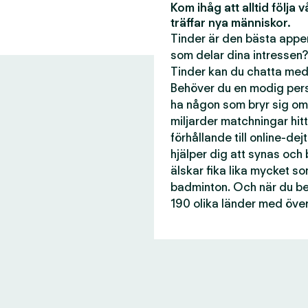
Kom ihåg att alltid följa 
träffar nya människor.
Tinder är den bästa appen
som delar dina intressen?
Tinder kan du chatta med 
Behöver du en modig perso
ha någon som bryr sig om
miljarder matchningar hitti
förhållande till online-dej
hjälper dig att synas och
älskar fika lika mycket s
badminton. Och när du beh
190 olika länder med över