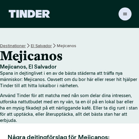
T
i
n
d
e
Destinationer
El Salvador
Mejicanos
r
Mejicanos
s
s
t
Mejicanos, El Salvador
a
Spana in dejtinglivet i en av de bästa städerna att träffa nya
r
människor: Mejicanos. Oavsett om du bor här eller reser hit hjälper
t
Tinder till att hitta lokalbor i närheten.
s
Använd Tinder för att matcha med nån som delar dina intressen,
i
utforska nattutbudet med en ny vän, ta en öl på en lokal bar eller
d
ha en mysig fikadejt på ett närliggande kafé. Eller ta dig runt i stan
a
för att upptäcka, eller återupptäcka, allt det bästa stan har att
erbjuda.
Några dejtingförslag för Mejicanos: