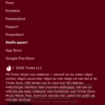
Press
Kontakta
Kampanjkod
Support
Presentkort
Skaffa appen!
App Store
Google Play Store
© 2026 Tinder LLC
På Tinder börjar nya relationer – oavsett om du söker något
seriöst, något casual eller något du inte riktigt vet vad det är än.
Tinder finns i 190 länder och är med över 55 miljarder
Vi värdesätter din integritet. Vi och våra partner använder
matchningar världens mest populära dejtingapp. Här kan du
spårare för att mäta besök på vår webbplats samt ge dig
utforska alla slags relationer med funktioner som Tinder Duos,
erbjudanden och förbättra vår marknadsföring på Tinder.
Music Mode, Pass, Kemi och mycket mer. Ladda ner gratis på
Mer info om cookies och våra leverantörer.
Du kan när som
iOS eller Android.
helst ta tillbaka ditt samtycke i dina inställningar.