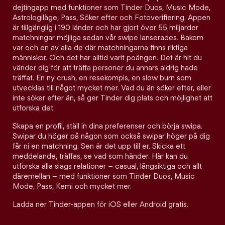
dejtingapp med funktioner som Tinder Duos, Music Mode,
Astrologiläge, Pass, Söker efter och Fotoverifiering. Appen
är tillgänglig i 190 länder och har gjort över 55 miljarder
matchningar möjliga sedan vår swipe lanserades. Bakom
var och en av alla de där matchningarna finns riktiga
människor. Och det har alltid varit poängen. Det är hit du
vänder dig för att träffa personer du annars aldrig hade
träffat. En ny crush, en resekompis, en slow burn som
utvecklas till något mycket mer. Vad du än söker efter, eller
inte söker efter än, så ger Tinder dig plats och möjlighet att
utforska det.
Skapa en profil, ställ in dina preferenser och börja swipa.
Swipar du höger på någon som också swipar höger på dig
får ni en matchning. Sen är det upp till er. Skicka ett
meddelande, träffas, se vad som händer. Här kan du
utforska alla slags relationer – casual, långsiktiga och allt
däremellan – med funktioner som Tinder Duos, Music
Mode, Pass, Kemi och mycket mer.
Ladda ner Tinder-appen för iOS eller Android gratis.