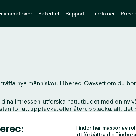
enumerationer
Säkerhet
Support
Ladda ner
Presen
träffa nya människor: Liberec. Oavsett om du bor här
ina intressen, utforska nattutbudet med en ny vän
i stan för att upptäcka, eller återupptäcka, allt det
berec:
Tinder har massor av rol
att förbättra din Tinder-