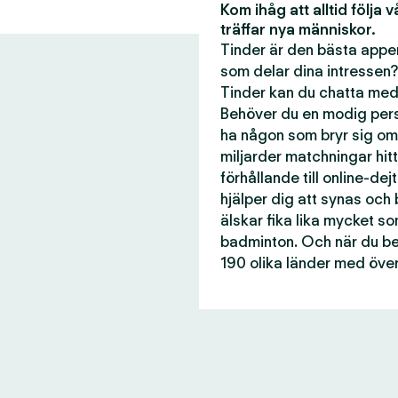
Kom ihåg att alltid följa 
träffar nya människor.
Tinder är den bästa appen
som delar dina intressen?
Tinder kan du chatta med 
Behöver du en modig perso
ha någon som bryr sig om
miljarder matchningar hitti
förhållande till online-dej
hjälper dig att synas och
älskar fika lika mycket s
badminton. Och när du beh
190 olika länder med över