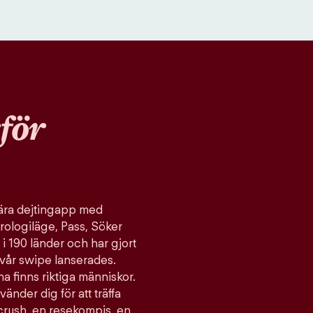
för
ulära dejtingapp med
rologiläge, Pass, Söker
 i 190 länder och har gjort
vår swipe lanserades.
a finns riktiga människor.
vänder dig för att träffa
 crush, en resekompis, en