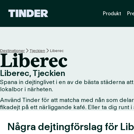
T
Produkt
Pr
i
n
d
e
r
s
Destinationer
Tjeckien
Liberec
Liberec
s
t
a
Liberec, Tjeckien
r
Spana in dejtinglivet i en av de bästa städerna att 
t
s
lokalbor i närheten.
i
Använd Tinder för att matcha med nån som delar d
d
fikadejt på ett närliggande kafé. Eller ta dig runt 
a
Några dejtingförslag för Li