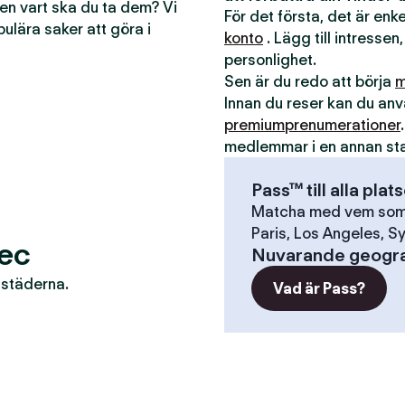
men vart ska du ta dem? Vi
För det första, det är en
pulära saker att göra i
konto
. Lägg till intressen,
personlighet.
Sen är du redo att börja
m
Innan du reser kan du a
premiumprenumerationer
medlemmar i en annan st
Pass™ till alla plat
Matcha med vem som h
Paris, Los Angeles, Sy
rec
Nuvarande geogra
r städerna.
Vad är Pass?