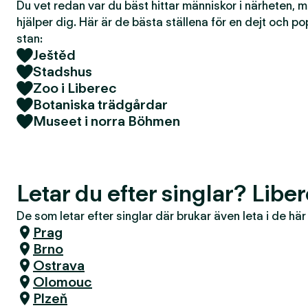
Du vet redan var du bäst hittar människor i närheten, 
hjälper dig. Här är de bästa ställena för en dejt och po
stan:
Ještěd
Stadshus
Zoo i Liberec
Botaniska trädgårdar
Museet i norra Böhmen
Letar du efter singlar? Libe
De som letar efter singlar där brukar även leta i de hä
Prag
Brno
Ostrava
Olomouc
Plzeň