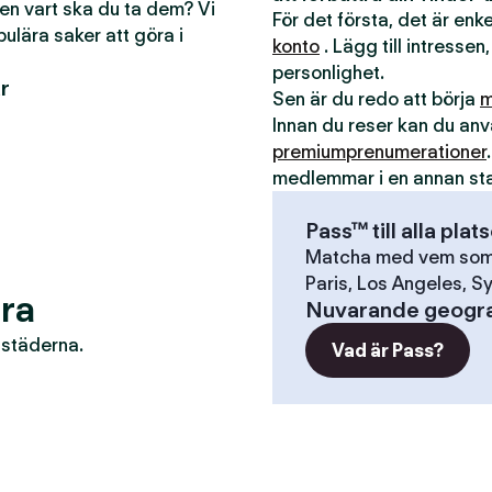
men vart ska du ta dem? Vi
För det första, det är en
pulära saker att göra i
konto
. Lägg till intressen,
personlighet.
r
Sen är du redo att börja
m
Innan du reser kan du a
premiumprenumerationer
medlemmar i en annan st
Pass™ till alla plat
Matcha med vem som h
Paris, Los Angeles, Sy
ira
Nuvarande geogra
r städerna.
Vad är Pass?