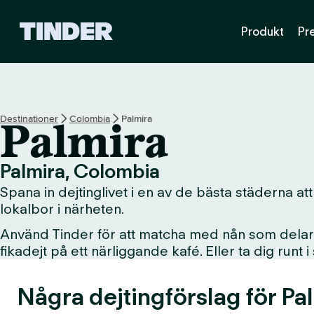
T
Produkt
Pr
i
n
d
e
r
s
Destinationer
Colombia
Palmira
Palmira
s
t
a
Palmira, Colombia
r
Spana in dejtinglivet i en av de bästa städerna att 
t
s
lokalbor i närheten.
i
Använd Tinder för att matcha med nån som delar d
d
fikadejt på ett närliggande kafé. Eller ta dig runt 
a
Några dejtingförslag för Pa