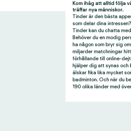
Kom ihåg att alltid följa 
träffar nya människor.
Tinder är den bästa appen
som delar dina intressen?
Tinder kan du chatta med 
Behöver du en modig perso
ha någon som bryr sig om
miljarder matchningar hitti
förhållande till online-dej
hjälper dig att synas och
älskar fika lika mycket s
badminton. Och när du beh
190 olika länder med över