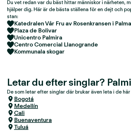
Du vet redan var du bäst hittar människor i närheten, 
hjälper dig. Här är de bästa ställena för en dejt och po
stan:
Katedralen Vår Fru av Rosenkransen i Palma
Plaza de Bolivar
Unicentro Palmira
Centro Comercial Llanogrande
Kommunala skogar
Letar du efter singlar? Palm
De som letar efter singlar där brukar även leta i de hä
Bogotá
Medellín
Cali
Buenaventura
Tuluá