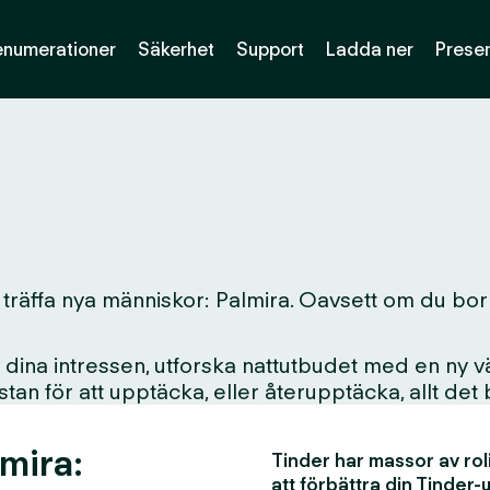
enumerationer
Säkerhet
Support
Ladda ner
Presen
träffa nya människor: Palmira. Oavsett om du bor här
ina intressen, utforska nattutbudet med en ny vän
i stan för att upptäcka, eller återupptäcka, allt det
lmira:
Tinder har massor av rol
att förbättra din Tinder-