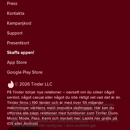
Press
Kontakta
Kampanjkod
Support
Presentkort
Skaffa appen!
App Store
Google Play Store
© 2026 Tinder LLC
På Tinder börjar nya relationer – oavsett om du söker något
seriöst, något casual eller något du inte riktigt vet vad det är än.
Tinder finns i 190 länder och är med över 55 miljarder
Vi värdesätter din integritet. Vi och våra partner använder
matchningar världens mest populära dejtingapp. Här kan du
spårare för att mäta besök på vår webbplats samt ge dig
utforska alla slags relationer med funktioner som Tinder Duos,
erbjudanden och förbättra vår marknadsföring på Tinder.
Music Mode, Pass, Kemi och mycket mer. Ladda ner gratis på
Mer info om cookies och våra leverantörer.
Du kan när som
iOS eller Android.
helst ta tillbaka ditt samtycke i dina inställningar.