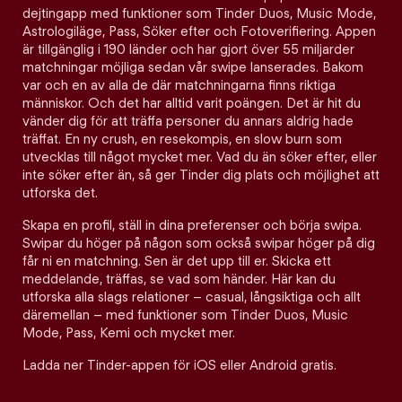
dejtingapp med funktioner som Tinder Duos, Music Mode,
Astrologiläge, Pass, Söker efter och Fotoverifiering. Appen
är tillgänglig i 190 länder och har gjort över 55 miljarder
matchningar möjliga sedan vår swipe lanserades. Bakom
var och en av alla de där matchningarna finns riktiga
människor. Och det har alltid varit poängen. Det är hit du
vänder dig för att träffa personer du annars aldrig hade
träffat. En ny crush, en resekompis, en slow burn som
utvecklas till något mycket mer. Vad du än söker efter, eller
inte söker efter än, så ger Tinder dig plats och möjlighet att
utforska det.
Skapa en profil, ställ in dina preferenser och börja swipa.
Swipar du höger på någon som också swipar höger på dig
får ni en matchning. Sen är det upp till er. Skicka ett
meddelande, träffas, se vad som händer. Här kan du
utforska alla slags relationer – casual, långsiktiga och allt
däremellan – med funktioner som Tinder Duos, Music
Mode, Pass, Kemi och mycket mer.
Ladda ner Tinder-appen för iOS eller Android gratis.