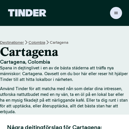
T
i
n
d
e
Destinationer
Colombia
Cartagena
r
Cartagena
s
s
t
Cartagena, Colombia
a
Spana in dejtinglivet i en av de bästa städerna att träffa nya
r
människor: Cartagena. Oavsett om du bor här eller reser hit hjälper
t
Tinder till att hitta lokalbor i närheten.
s
Använd Tinder för att matcha med nån som delar dina intressen,
i
utforska nattutbudet med en ny vän, ta en öl på en lokal bar eller
d
ha en mysig fikadejt på ett närliggande kafé. Eller ta dig runt i stan
a
för att upptäcka, eller återupptäcka, allt det bästa stan har att
erbjuda.
Några dejtingförslag för Cartagena: