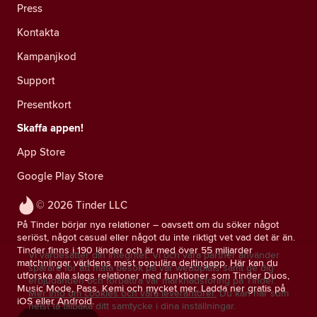
Press
Kontakta
Kampanjkod
Support
Presentkort
Skaffa appen!
App Store
Google Play Store
© 2026 Tinder LLC
På Tinder börjar nya relationer – oavsett om du söker något
seriöst, något casual eller något du inte riktigt vet vad det är än.
Tinder finns i 190 länder och är med över 55 miljarder
Vi värdesätter din integritet. Vi och våra partner använder
matchningar världens mest populära dejtingapp. Här kan du
spårare för att mäta besök på vår webbplats samt ge dig
utforska alla slags relationer med funktioner som Tinder Duos,
erbjudanden och förbättra vår marknadsföring på Tinder.
Music Mode, Pass, Kemi och mycket mer. Ladda ner gratis på
Mer info om cookies och våra leverantörer.
Du kan när som
iOS eller Android.
helst ta tillbaka ditt samtycke i dina inställningar.