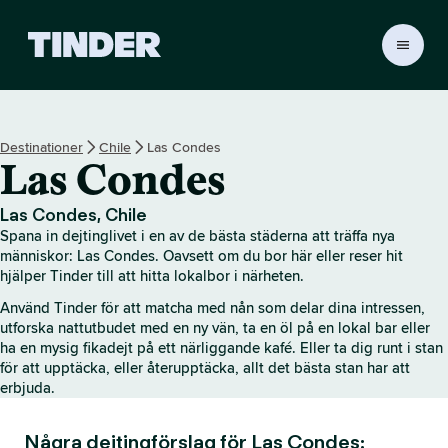
T
i
n
d
e
Destinationer
Chile
Las Condes
r
Las Condes
s
s
t
Las Condes, Chile
a
Spana in dejtinglivet i en av de bästa städerna att träffa nya
r
människor: Las Condes. Oavsett om du bor här eller reser hit
t
hjälper Tinder till att hitta lokalbor i närheten.
s
Använd Tinder för att matcha med nån som delar dina intressen,
i
utforska nattutbudet med en ny vän, ta en öl på en lokal bar eller
d
ha en mysig fikadejt på ett närliggande kafé. Eller ta dig runt i stan
a
för att upptäcka, eller återupptäcka, allt det bästa stan har att
erbjuda.
Några dejtingförslag för Las Condes: