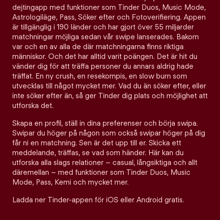
dejtingapp med funktioner som Tinder Duos, Music Mode,
Astrologiläge, Pass, Söker efter och Fotoverifiering. Appen
är tillgänglig i 190 länder och har gjort över 55 miljarder
matchningar möjliga sedan vår swipe lanserades. Bakom
var och en av alla de där matchningarna finns riktiga
människor. Och det har alltid varit poängen. Det är hit du
vänder dig för att träffa personer du annars aldrig hade
träffat. En ny crush, en resekompis, en slow burn som
utvecklas till något mycket mer. Vad du än söker efter, eller
inte söker efter än, så ger Tinder dig plats och möjlighet att
utforska det.
Skapa en profil, ställ in dina preferenser och börja swipa.
Swipar du höger på någon som också swipar höger på dig
får ni en matchning. Sen är det upp till er. Skicka ett
meddelande, träffas, se vad som händer. Här kan du
utforska alla slags relationer – casual, långsiktiga och allt
däremellan – med funktioner som Tinder Duos, Music
Mode, Pass, Kemi och mycket mer.
Ladda ner Tinder-appen för iOS eller Android gratis.