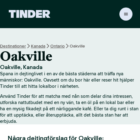
T
i
n
d
e
Destinationer
Kanada
Ontario
Oakville
r
Oakville
s
s
t
Oakville, Kanada
a
Spana in dejtinglivet i en av de bästa städerna att träffa nya
r
människor: Oakville. Oavsett om du bor här eller reser hit hjälper
t
Tinder till att hitta lokalbor i närheten.
s
Använd Tinder för att matcha med nån som delar dina intressen,
i
utforska nattutbudet med en ny vän, ta en öl på en lokal bar eller
d
ha en mysig fikadejt på ett närliggande kafé. Eller ta dig runt i stan
a
för att upptäcka, eller återupptäcka, allt det bästa stan har att
erbjuda.
Några dejtingförslag för Oakville: