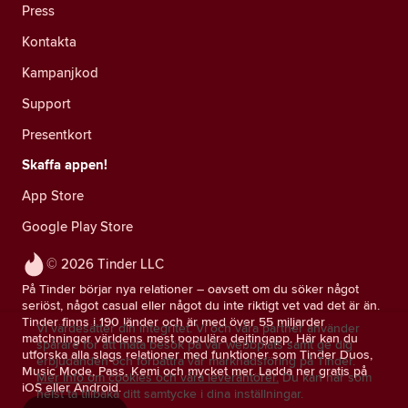
Press
Kontakta
Kampanjkod
Support
Presentkort
Skaffa appen!
App Store
Google Play Store
© 2026 Tinder LLC
På Tinder börjar nya relationer – oavsett om du söker något
seriöst, något casual eller något du inte riktigt vet vad det är än.
Tinder finns i 190 länder och är med över 55 miljarder
Vi värdesätter din integritet. Vi och våra partner använder
matchningar världens mest populära dejtingapp. Här kan du
spårare för att mäta besök på vår webbplats samt ge dig
utforska alla slags relationer med funktioner som Tinder Duos,
erbjudanden och förbättra vår marknadsföring på Tinder.
Music Mode, Pass, Kemi och mycket mer. Ladda ner gratis på
Mer info om cookies och våra leverantörer.
Du kan när som
iOS eller Android.
helst ta tillbaka ditt samtycke i dina inställningar.