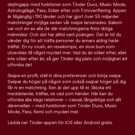
dejtingapp med funktioner som Tinder Duos, Music Mode,
Astrologiläge, Pass, Söker efter och Fotoverifiering. Appen
är tillgänglig i 190 länder och har gjort över 55 miljarder
matchningar möjliga sedan vår swipe lanserades. Bakom
var och en av alla de där matchningarna finns riktiga
människor. Och det har alltid varit poängen. Det är hit du
vänder dig för att träffa personer du annars aldrig hade
träffat. En ny crush, en resekompis, en slow burn som
utvecklas till något mycket mer. Vad du än söker efter, eller
inte söker efter än, så ger Tinder dig plats och möjlighet att
utforska det.
Skapa en profil, ställ in dina preferenser och börja swipa.
Swipar du höger på någon som också swipar höger på dig
får ni en matchning. Sen är det upp till er. Skicka ett
meddelande, träffas, se vad som händer. Här kan du
utforska alla slags relationer – casual, långsiktiga och allt
däremellan – med funktioner som Tinder Duos, Music
Mode, Pass, Kemi och mycket mer.
Ladda ner Tinder-appen för iOS eller Android gratis.