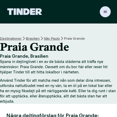
T
i
n
d
e
Destinationer
Brasilien
São Paulo
Praia Grande
r
Praia Grande
s
s
t
Praia Grande, Brasilien
a
Spana in dejtinglivet i en av de bästa städerna att träffa nya
r
människor: Praia Grande. Oavsett om du bor här eller reser hit
t
hjälper Tinder till att hitta lokalbor i närheten.
s
Använd Tinder för att matcha med nån som delar dina intressen,
i
utforska nattutbudet med en ny vän, ta en öl på en lokal bar eller
d
ha en mysig fikadejt på ett närliggande kafé. Eller ta dig runt i stan
a
för att upptäcka, eller återupptäcka, allt det bästa stan har att
erbjuda.
Några dejtingförslag för Praia Grande: