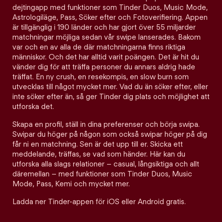
dejtingapp med funktioner som Tinder Duos, Music Mode,
Astrologiläge, Pass, Söker efter och Fotoverifiering. Appen
är tillgänglig i 190 länder och har gjort över 55 miljarder
matchningar möjliga sedan vår swipe lanserades. Bakom
var och en av alla de där matchningarna finns riktiga
människor. Och det har alltid varit poängen. Det är hit du
vänder dig för att träffa personer du annars aldrig hade
träffat. En ny crush, en resekompis, en slow burn som
utvecklas till något mycket mer. Vad du än söker efter, eller
inte söker efter än, så ger Tinder dig plats och möjlighet att
utforska det.
Skapa en profil, ställ in dina preferenser och börja swipa.
Swipar du höger på någon som också swipar höger på dig
får ni en matchning. Sen är det upp till er. Skicka ett
meddelande, träffas, se vad som händer. Här kan du
utforska alla slags relationer – casual, långsiktiga och allt
däremellan – med funktioner som Tinder Duos, Music
Mode, Pass, Kemi och mycket mer.
Ladda ner Tinder-appen för iOS eller Android gratis.