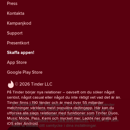
Press
Kontakta
Kampanjkod
Support
Presentkort
Skaffa appen!
App Store
Google Play Store
© 2026 Tinder LLC
På Tinder börjar nya relationer – oavsett om du söker något
seriöst, något casual eller något du inte riktigt vet vad det är än.
Tinder finns i 190 länder och är med över 55 miljarder
Vi värdesätter din integritet. Vi och våra partner använder
matchningar världens mest populära dejtingapp. Här kan du
spårare för att mäta besök på vår webbplats samt ge dig
utforska alla slags relationer med funktioner som Tinder Duos,
erbjudanden och förbättra vår marknadsföring på Tinder.
Music Mode, Pass, Kemi och mycket mer. Ladda ner gratis på
Mer info om cookies och våra leverantörer.
Du kan när som
iOS eller Android.
helst ta tillbaka ditt samtycke i dina inställningar.