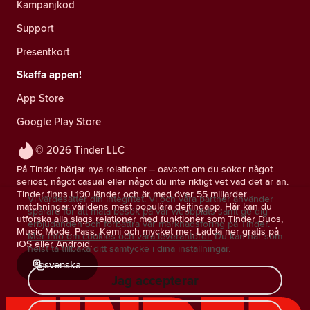
Kampanjkod
Support
Presentkort
Skaffa appen!
App Store
Google Play Store
© 2026 Tinder LLC
På Tinder börjar nya relationer – oavsett om du söker något
seriöst, något casual eller något du inte riktigt vet vad det är än.
Tinder finns i 190 länder och är med över 55 miljarder
Vi värdesätter din integritet. Vi och våra partner använder
matchningar världens mest populära dejtingapp. Här kan du
spårare för att mäta besök på vår webbplats samt ge dig
utforska alla slags relationer med funktioner som Tinder Duos,
erbjudanden och förbättra vår marknadsföring på Tinder.
Music Mode, Pass, Kemi och mycket mer. Ladda ner gratis på
Mer info om cookies och våra leverantörer.
Du kan när som
iOS eller Android.
helst ta tillbaka ditt samtycke i dina inställningar.
svenska
Jag accepterar