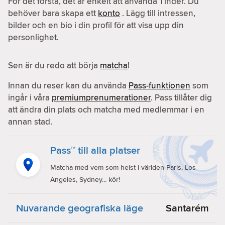
För det första, det är enkelt att använda Tinder. Du
behöver bara skapa ett
konto
. Lägg till intressen,
bilder och en bio i din profil för att visa upp din
personlighet.
Sen är du redo att börja
matcha
!
Innan du reser kan du använda
Pass-funktionen
som
ingår i våra
premiumprenumerationer
. Pass tillåter dig
att ändra din plats och matcha med medlemmar i en
annan stad.
Pass™ till alla platser
Matcha med vem som helst i världen Paris, Los
Angeles, Sydney... kör!
Nuvarande geografiska läge
Santarém