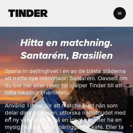
T
i
n
d
e
Hitta en matchning.
r
s
Santarém, Brasilien
s
t
a
Spana in dejtinglivet i en av de bästa städerna
r
att träffa nya människor: Santarém. Oavsett om
t
du bor här eller reser hit hjälper Tinder till att
s
hitta lokalbor i närheten.
i
d
Använd Tinder för att matcha med nån som
a
delar dina intressen, utforska nattutbudet med
en ny vän, ta en öl på en lokal bar eller ha en
mysig fikadejt på ett närliggande kafé. Eller ta