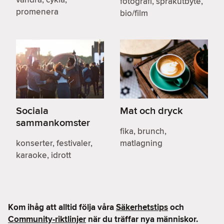
fotografi, språkutbyte,
promenera
bio/film
Sociala
Mat och dryck
sammankomster
fika, brunch,
konserter, festivaler,
matlagning
karaoke, idrott
Kom ihåg att alltid följa våra
Säkerhetstips
och
Community-riktlinjer
när du träffar nya människor.