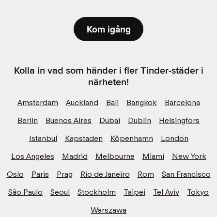
Kom igång
Kolla in vad som händer i fler Tinder-städer i
närheten!
Amsterdam
Auckland
Bali
Bangkok
Barcelona
Berlin
Buenos Aires
Dubai
Dublin
Helsingfors
Istanbul
Kapstaden
Köpenhamn
London
Los Angeles
Madrid
Melbourne
Miami
New York
Oslo
Paris
Prag
Rio de Janeiro
Rom
San Francisco
São Paulo
Seoul
Stockholm
Taipei
Tel Aviv
Tokyo
Warszawa