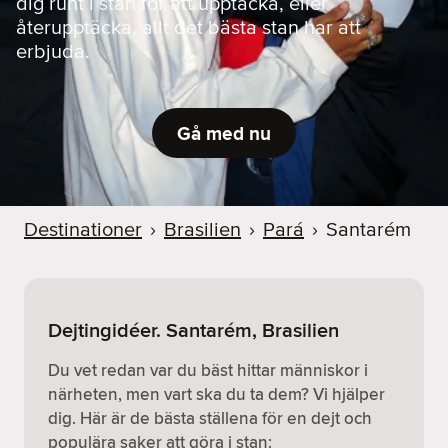
dig runt i stan för att upptäcka, eller
återupptäcka, allt det bästa stan har att
erbjuda.
Gå med nu
Destinationer
›
Brasilien
›
Pará
›
Santarém
Dejtingidéer. Santarém, Brasilien
Du vet redan var du bäst hittar människor i
närheten, men vart ska du ta dem? Vi hjälper
dig. Här är de bästa ställena för en dejt och
populära saker att göra i stan: