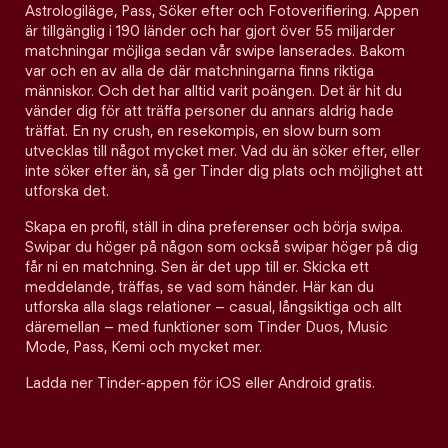
Astrologiläge, Pass, Söker efter och Fotoverifiering. Appen
är tillgänglig i 190 länder och har gjort över 55 miljarder
matchningar möjliga sedan vår swipe lanserades. Bakom
var och en av alla de där matchningarna finns riktiga
människor. Och det har alltid varit poängen. Det är hit du
vänder dig för att träffa personer du annars aldrig hade
träffat. En ny crush, en resekompis, en slow burn som
utvecklas till något mycket mer. Vad du än söker efter, eller
inte söker efter än, så ger Tinder dig plats och möjlighet att
utforska det.
Skapa en profil, ställ in dina preferenser och börja swipa.
Swipar du höger på någon som också swipar höger på dig
får ni en matchning. Sen är det upp till er. Skicka ett
meddelande, träffas, se vad som händer. Här kan du
utforska alla slags relationer – casual, långsiktiga och allt
däremellan – med funktioner som Tinder Duos, Music
Mode, Pass, Kemi och mycket mer.
Ladda ner Tinder-appen för iOS eller Android gratis.