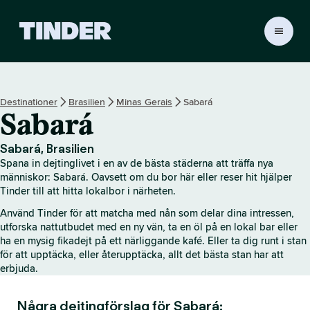
T
i
n
d
e
Destinationer
Brasilien
Minas Gerais
Sabará
r
Sabará
s
s
t
Sabará, Brasilien
a
Spana in dejtinglivet i en av de bästa städerna att träffa nya
r
människor: Sabará. Oavsett om du bor här eller reser hit hjälper
t
Tinder till att hitta lokalbor i närheten.
s
Använd Tinder för att matcha med nån som delar dina intressen,
i
utforska nattutbudet med en ny vän, ta en öl på en lokal bar eller
d
ha en mysig fikadejt på ett närliggande kafé. Eller ta dig runt i stan
a
för att upptäcka, eller återupptäcka, allt det bästa stan har att
erbjuda.
Några dejtingförslag för Sabará: