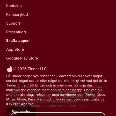
Kontakta
Kampanjkod
Support
Presentkort
Skaffa appen!
App Store
Google Play Store
© 2026 Tinder LLC
På Tinder börjar nya relationer – oavsett om du söker något
seriöst, något casual eller något du inte riktigt vet vad det är än.
Tinder finns i 190 länder och är med över 55 miljarder
Vi värdesätter din integritet. Vi och våra partner använder
matchningar världens mest populära dejtingapp. Här kan du
spårare för att mäta besök på vår webbplats samt ge dig
utforska alla slags relationer med funktioner som Tinder Duos,
erbjudanden och förbättra vår marknadsföring på Tinder.
Music Mode, Pass, Kemi och mycket mer. Ladda ner gratis på
Mer info om cookies och våra leverantörer.
Du kan när som
iOS eller Android.
helst ta tillbaka ditt samtycke i dina inställningar.
svenska