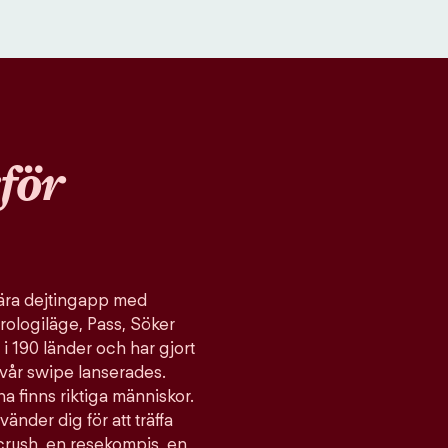
för
ulära dejtingapp med
rologiläge, Pass, Söker
 i 190 länder och har gjort
vår swipe lanserades.
a finns riktiga människor.
vänder dig för att träffa
 crush, en resekompis, en