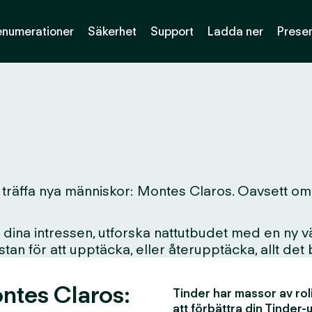
enumerationer
Säkerhet
Support
Ladda ner
Presen
 träffa nya människor: Montes Claros. Oavsett om du
ina intressen, utforska nattutbudet med en ny vän
i stan för att upptäcka, eller återupptäcka, allt det
ntes Claros:
Tinder har massor av rol
att förbättra din Tinder-