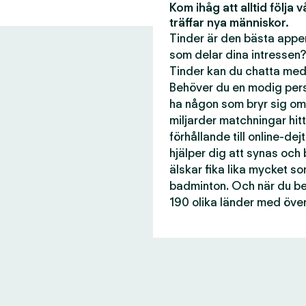
Kom ihåg att alltid följa 
träffar nya människor.
Tinder är den bästa appen
som delar dina intressen?
Tinder kan du chatta med 
Behöver du en modig perso
ha någon som bryr sig om
miljarder matchningar hitti
förhållande till online-dej
hjälper dig att synas och
älskar fika lika mycket s
badminton. Och när du beh
190 olika länder med över