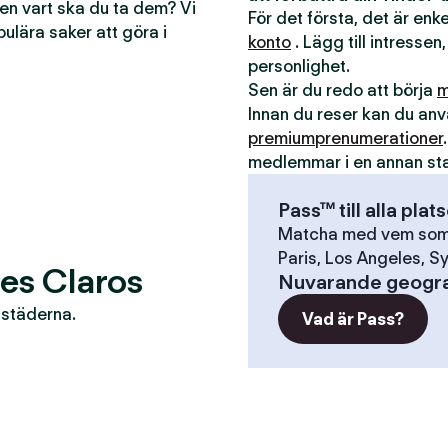
men vart ska du ta dem? Vi
För det första, det är en
pulära saker att göra i
konto
. Lägg till intressen,
personlighet.
Sen är du redo att börja
m
Innan du reser kan du a
premiumprenumerationer
medlemmar i en annan st
Pass™ till alla plat
Matcha med vem som h
Paris, Los Angeles, Sy
tes Claros
Nuvarande geogra
r städerna.
Vad är Pass?