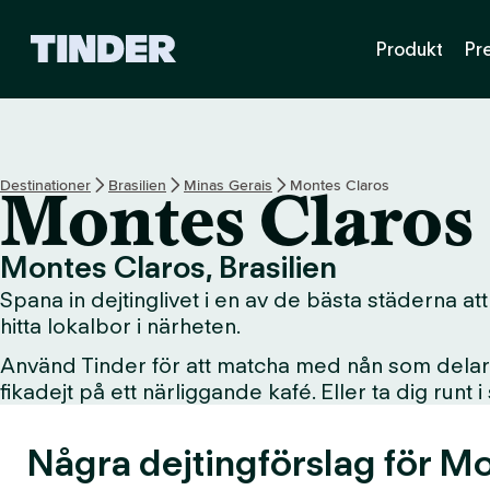
T
Produkt
Pr
i
n
d
e
r
s
Destinationer
Brasilien
Minas Gerais
Montes Claros
Montes Claros
s
t
a
Montes Claros, Brasilien
r
Spana in dejtinglivet i en av de bästa städerna att
t
s
hitta lokalbor i närheten.
i
Använd Tinder för att matcha med nån som delar d
d
fikadejt på ett närliggande kafé. Eller ta dig runt 
a
Några dejtingförslag för Mo