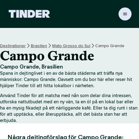
T
i
n
d
e
Destinationer
Brasilien
Mato Grosso do Sul
Campo Grande
r
Campo Grande
s
s
t
Campo Grande, Brasilien
a
Spana in dejtinglivet i en av de bästa städerna att träffa nya
r
människor: Campo Grande. Oavsett om du bor här eller reser hit
t
hjälper Tinder till att hitta lokalbor i närheten.
s
Använd Tinder för att matcha med nån som delar dina intressen,
i
utforska nattutbudet med en ny vän, ta en öl på en lokal bar eller
d
ha en mysig fikadejt på ett närliggande kafé. Eller ta dig runt i stan
a
för att upptäcka, eller återupptäcka, allt det bästa stan har att
erbjuda.
Några dejtingförslag för Campo Grande: