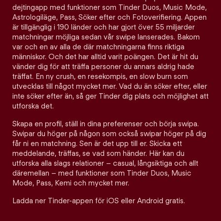
dejtingapp med funktioner som Tinder Duos, Music Mode,
Astrologiläge, Pass, Söker efter och Fotoverifiering. Appen
är tillgänglig i 190 länder och har gjort över 55 miljarder
matchningar möjliga sedan vår swipe lanserades. Bakom
var och en av alla de där matchningarna finns riktiga
människor. Och det har alltid varit poängen. Det är hit du
vänder dig för att träffa personer du annars aldrig hade
träffat. En ny crush, en resekompis, en slow burn som
utvecklas till något mycket mer. Vad du än söker efter, eller
inte söker efter än, så ger Tinder dig plats och möjlighet att
utforska det.
Skapa en profil, ställ in dina preferenser och börja swipa.
Swipar du höger på någon som också swipar höger på dig
får ni en matchning. Sen är det upp till er. Skicka ett
meddelande, träffas, se vad som händer. Här kan du
utforska alla slags relationer – casual, långsiktiga och allt
däremellan – med funktioner som Tinder Duos, Music
Mode, Pass, Kemi och mycket mer.
Ladda ner Tinder-appen för iOS eller Android gratis.