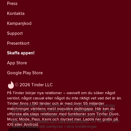
Press
Kontakta
Kampanjkod
Support
Presentkort
Skaffa appen!
App Store
Google Play Store
© 2026 Tinder LLC
På Tinder börjar nya relationer – oavsett om du söker något
seriöst, något casual eller något du inte riktigt vet vad det är än.
Tinder finns i 190 länder och är med över 55 miljarder
Vi värdesätter din integritet. Vi och våra partner använder
matchningar världens mest populära dejtingapp. Här kan du
spårare för att mäta besök på vår webbplats samt ge dig
utforska alla slags relationer med funktioner som Tinder Duos,
erbjudanden och förbättra vår marknadsföring på Tinder.
Music Mode, Pass, Kemi och mycket mer. Ladda ner gratis på
Mer info om cookies och våra leverantörer.
Du kan när som
iOS eller Android.
helst ta tillbaka ditt samtycke i dina inställningar.