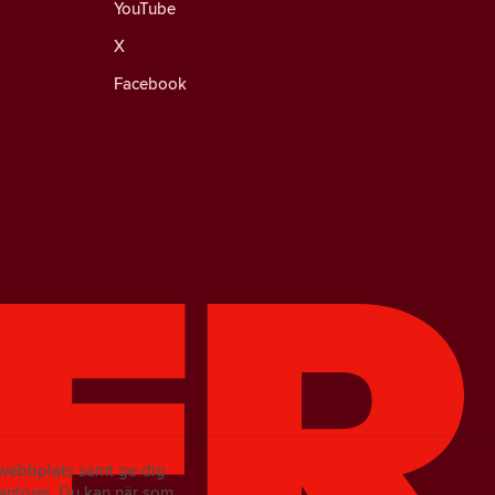
YouTube
X
Facebook
r webbplats samt ge dig
antörer.
Du kan när som