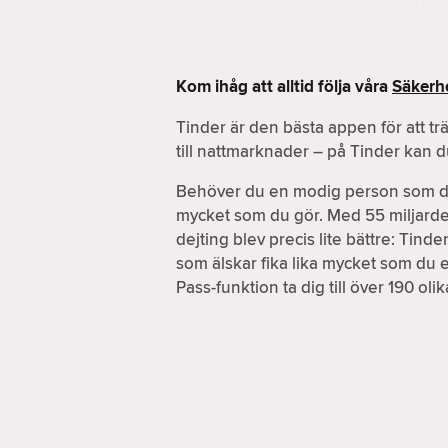
Kom ihåg att alltid följa våra
Säkerhe
Tinder är den bästa appen för att tr
till nattmarknader – på Tinder kan 
Behöver du en modig person som du k
mycket som du gör. Med 55 miljarder m
dejting blev precis lite bättre: Tin
som älskar fika lika mycket som du 
Pass-funktion ta dig till över 190 ol