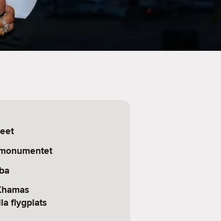
eet
-monumentet
ba
 Khamas
la flygplats