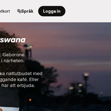
tkort
Språk
Logga in
tswana
r: Gaborone.
r i närheten.
ska nattutbudet med
iggande kafé. Eller
n har att erbjuda.