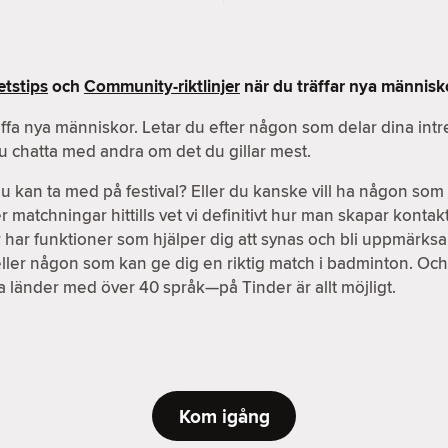
tstips
och
Community-riktlinjer
när du träffar nya människ
äffa nya människor. Letar du efter någon som delar dina int
du chatta med andra om det du gillar mest.
an ta med på festival? Eller du kanske vill ha någon som b
atchningar hittills vet vi definitivt hur man skapar kontakter
der har funktioner som hjälper dig att synas och bli uppmärks
eller någon som kan ge dig en riktig match i badminton. Oc
ika länder med över 40 språk—på Tinder är allt möjligt.
Kom igång