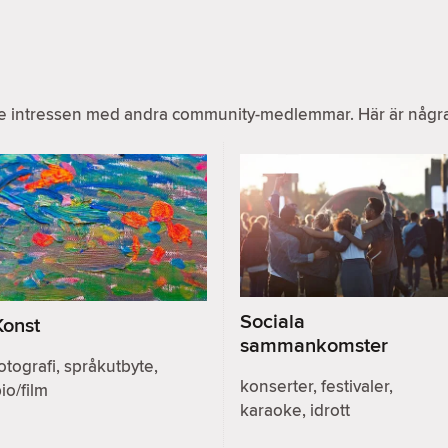
e intressen med andra community-medlemmar. Här är några v
Sociala
Konst
sammankomster
otografi, språkutbyte,
konserter, festivaler,
io/film
karaoke, idrott