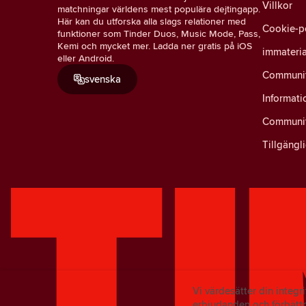
Villkor
matchningar världens mest populära dejtingapp.
Här kan du utforska alla slags relationer med
Cookie-p
funktioner som Tinder Duos, Music Mode, Pass,
Kemi och mycket mer. Ladda ner gratis på iOS
immateria
eller Android.
Community
svenska
Informati
Communit
Tillgängl
Vi värdesätter din integ
erbjudanden och förbättr