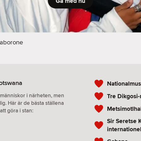
Gå med nu
aborone
Botswana
Nationalmus
r människor i närheten, men
Tre Dikgosi
ig. Här är de bästa ställena
Metsimotlha
tt göra i stan:
Sir Seretse
internationel