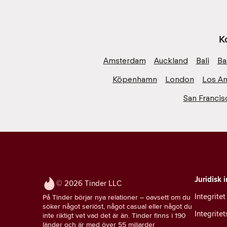
K
Amsterdam
Auckland
Bali
Ba
Köpenhamn
London
Los An
San Francis
Juridisk 
© 2026 Tinder LLC
Integritet
På Tinder börjar nya relationer – oavsett om du
söker något seriöst, något casual eller något du
Integrite
inte riktigt vet vad det är än. Tinder finns i 190
länder och är med över 55 miljarder