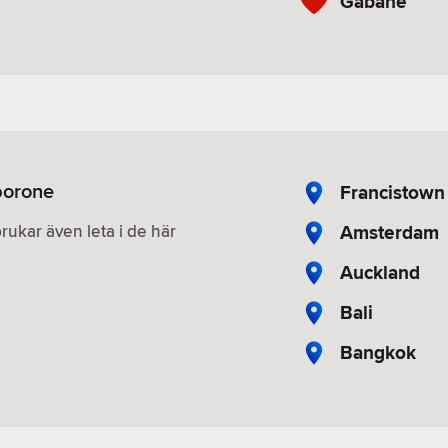
Gabane
aborone
Francistown
Amsterdam
brukar även leta i de här
Auckland
Bali
Bangkok