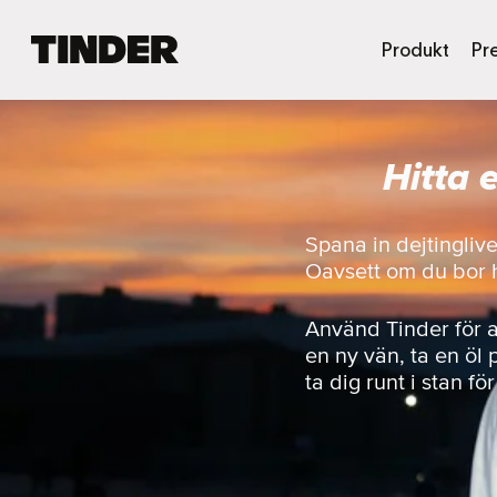
T
Produkt
Pr
i
n
d
e
Hitta
r
s
s
t
Spana in dejtingliv
a
Oavsett om du bor här
r
t
s
Använd Tinder för 
i
en ny vän, ta en öl 
d
ta dig runt i stan fö
a