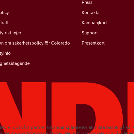
Press
olicy
Kontakta
lrätt
Kampanjkod
-riktlinjer
Support
on om säkerhetspolicy för Colorado
Presentkort
yinfo
ighetsåtagande
ritet. Vi och våra partner använder spårare för att mäta besök på vå
a vår marknadsföring på Tinder.
Mer info om cookies och våra lever