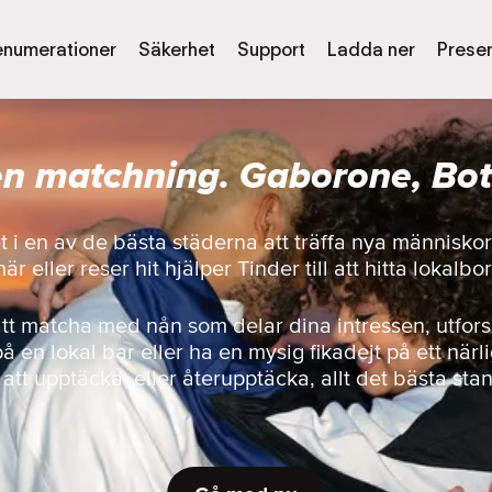
enumerationer
Säkerhet
Support
Ladda ner
Presen
 en matchning. Gaborone, Bo
et i en av de bästa städerna att träffa nya människo
 eller reser hit hjälper Tinder till att hitta lokalbo
att matcha med nån som delar dina intressen, utfor
på en lokal bar eller ha en mysig fikadejt på ett närl
r att upptäcka, eller återupptäcka, allt det bästa sta