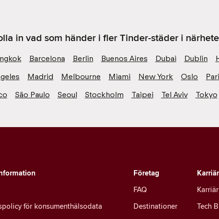
olla in vad som händer i fler Tinder-städer i närhete
ngkok
Barcelona
Berlin
Buenos Aires
Dubai
Dublin
geles
Madrid
Melbourne
Miami
New York
Oslo
Par
co
São Paulo
Seoul
Stockholm
Taipei
Tel Aviv
Tokyo
information
Företag
Karriä
FAQ
Karriär
tspolicy för konsumenthälsodata
Destinationer
Tech B