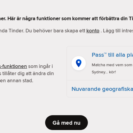
ner. Här är några funktioner som kommer att förbättra din T
vända Tinder. Du behöver bara skapa ett
konto
. Lägg till intr
Pass™ till alla p
Matcha med vem som he
s-funktionen
som ingår i
Sydney... kör!
s tillåter dig att ändra din
en annan stad.
Nuvarande geografiska
Gå med nu