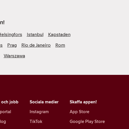
n!
Helsingfors
Istanbul
Kapstaden
is
Prag
Rio de Janeiro
Rom
Warszawa
r och jobb
Sociala medier
Skaffa appen!
portal
Instagram
App Store
log
TikTok
Google Play Store