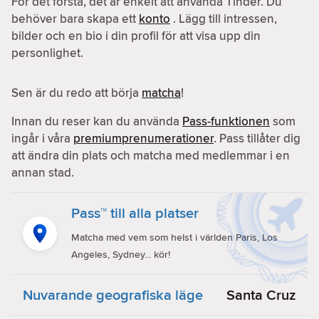
För det första, det är enkelt att använda Tinder. Du
behöver bara skapa ett
konto
. Lägg till intressen,
bilder och en bio i din profil för att visa upp din
personlighet.
Sen är du redo att börja
matcha
!
Innan du reser kan du använda
Pass-funktionen
som
ingår i våra
premiumprenumerationer
. Pass tillåter dig
att ändra din plats och matcha med medlemmar i en
annan stad.
Pass™ till alla platser
Matcha med vem som helst i världen Paris, Los
Angeles, Sydney... kör!
Nuvarande geografiska läge
Santa Cruz