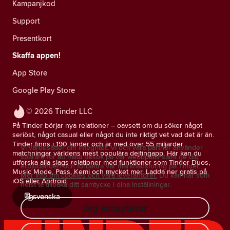
Kampanjkod
Support
Presentkort
Skaffa appen!
App Store
Google Play Store
© 2026 Tinder LLC
På Tinder börjar nya relationer – oavsett om du söker något
seriöst, något casual eller något du inte riktigt vet vad det är än.
Tinder finns i 190 länder och är med över 55 miljarder
Vi värdesätter din integritet. Vi och våra partner använder
matchningar världens mest populära dejtingapp. Här kan du
spårare för att mäta besök på vår webbplats samt ge dig
utforska alla slags relationer med funktioner som Tinder Duos,
erbjudanden och förbättra vår marknadsföring på Tinder.
Music Mode, Pass, Kemi och mycket mer. Ladda ner gratis på
Mer info om cookies och våra leverantörer.
Du kan när som
iOS eller Android.
helst ta tillbaka ditt samtycke i dina inställningar.
svenska
Jag accepterar