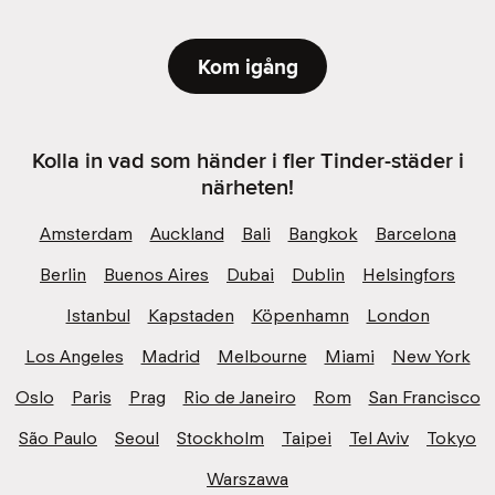
Kom igång
Kolla in vad som händer i fler Tinder-städer i
närheten!
Amsterdam
Auckland
Bali
Bangkok
Barcelona
Berlin
Buenos Aires
Dubai
Dublin
Helsingfors
Istanbul
Kapstaden
Köpenhamn
London
Los Angeles
Madrid
Melbourne
Miami
New York
Oslo
Paris
Prag
Rio de Janeiro
Rom
San Francisco
São Paulo
Seoul
Stockholm
Taipei
Tel Aviv
Tokyo
Warszawa