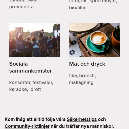
fotografi, språkutbyte,
promenera
bio/film
Sociala
Mat och dryck
sammankomster
fika, brunch,
konserter, festivaler,
matlagning
karaoke, idrott
Kom ihåg att alltid följa våra
Säkerhetstips
och
Community-riktlinjer
när du träffar nya människor.