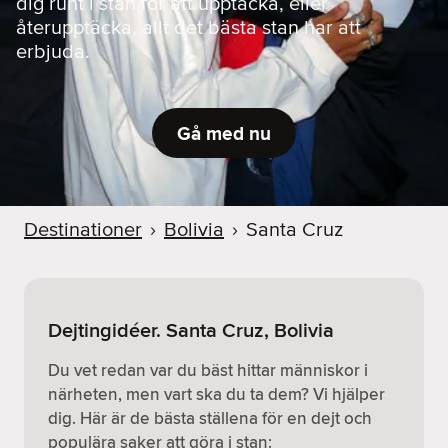
dig runt i stan för att upptäcka, eller
återupptäcka, allt det bästa stan har att
erbjuda.
Gå med nu
Destinationer
›
Bolivia
›
Santa Cruz
Dejtingidéer. Santa Cruz, Bolivia
Du vet redan var du bäst hittar människor i
närheten, men vart ska du ta dem? Vi hjälper
dig. Här är de bästa ställena för en dejt och
populära saker att göra i stan: