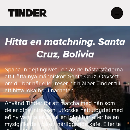
T
i
n
d
e
Hitta en matchning. Santa
r
s
Cruz, Bolivia
s
t
a
Spana in dejtinglivet i en av de bästa städerna
r
att träffa nya människor: Santa Cruz. Oavsett
t
om du bor här eller reser hit hjälper Tinder till
s
att hitta lokalbor i närheten.
i
d
Använd Tinder för att matcha med nån som
a
delar dina intressen, utforska nattutbudet med
en ny vän, ta en öl på en lokal bar eller ha en
mysig fikadejt på ett närliggande kafé. Eller ta