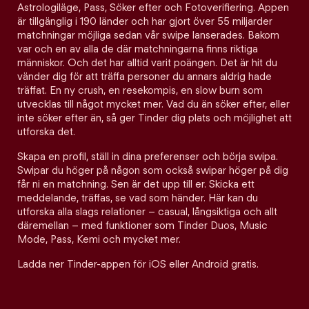
Astrologiläge, Pass, Söker efter och Fotoverifiering. Appen
är tillgänglig i 190 länder och har gjort över 55 miljarder
matchningar möjliga sedan vår swipe lanserades. Bakom
var och en av alla de där matchningarna finns riktiga
människor. Och det har alltid varit poängen. Det är hit du
vänder dig för att träffa personer du annars aldrig hade
träffat. En ny crush, en resekompis, en slow burn som
utvecklas till något mycket mer. Vad du än söker efter, eller
inte söker efter än, så ger Tinder dig plats och möjlighet att
utforska det.
Skapa en profil, ställ in dina preferenser och börja swipa.
Swipar du höger på någon som också swipar höger på dig
får ni en matchning. Sen är det upp till er. Skicka ett
meddelande, träffas, se vad som händer. Här kan du
utforska alla slags relationer – casual, långsiktiga och allt
däremellan – med funktioner som Tinder Duos, Music
Mode, Pass, Kemi och mycket mer.
Ladda ner Tinder-appen för iOS eller Android gratis.