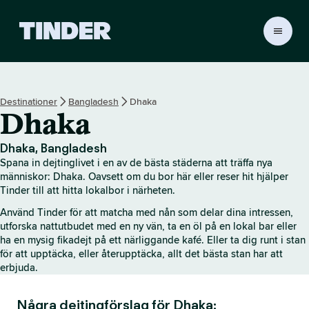
T
i
n
d
e
Destinationer
Bangladesh
Dhaka
r
Dhaka
s
s
t
Dhaka, Bangladesh
a
Spana in dejtinglivet i en av de bästa städerna att träffa nya
r
människor: Dhaka. Oavsett om du bor här eller reser hit hjälper
t
Tinder till att hitta lokalbor i närheten.
s
Använd Tinder för att matcha med nån som delar dina intressen,
i
utforska nattutbudet med en ny vän, ta en öl på en lokal bar eller
d
ha en mysig fikadejt på ett närliggande kafé. Eller ta dig runt i stan
a
för att upptäcka, eller återupptäcka, allt det bästa stan har att
erbjuda.
Några dejtingförslag för Dhaka: