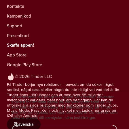
Kontakta
Kampanjkod
Support
Presentkort
Skaffa appen!
App Store
Google Play Store
© 2026 Tinder LLC
På Tinder börjar nya relationer – oavsett om du söker något
seriöst, något casual eller något du inte riktigt vet vad det är än.
Tinder finns i 190 länder och är med över 55 miljarder
Vi värdesätter din integritet. Vi och våra partner använder
matchningar världens mest populära dejtingapp. Här kan du
spårare för att mäta besök på vår webbplats samt ge dig
utforska alla slags relationer med funktioner som Tinder Duos,
erbjudanden och förbättra vår marknadsföring på Tinder.
Music Mode, Pass, Kemi och mycket mer. Ladda ner gratis på
Mer info om cookies och våra leverantörer.
Du kan när som
iOS eller Android.
helst ta tillbaka ditt samtycke i dina inställningar.
svenska