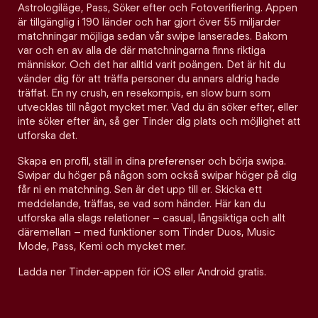
Astrologiläge, Pass, Söker efter och Fotoverifiering. Appen
är tillgänglig i 190 länder och har gjort över 55 miljarder
matchningar möjliga sedan vår swipe lanserades. Bakom
var och en av alla de där matchningarna finns riktiga
människor. Och det har alltid varit poängen. Det är hit du
vänder dig för att träffa personer du annars aldrig hade
träffat. En ny crush, en resekompis, en slow burn som
utvecklas till något mycket mer. Vad du än söker efter, eller
inte söker efter än, så ger Tinder dig plats och möjlighet att
utforska det.
Skapa en profil, ställ in dina preferenser och börja swipa.
Swipar du höger på någon som också swipar höger på dig
får ni en matchning. Sen är det upp till er. Skicka ett
meddelande, träffas, se vad som händer. Här kan du
utforska alla slags relationer – casual, långsiktiga och allt
däremellan – med funktioner som Tinder Duos, Music
Mode, Pass, Kemi och mycket mer.
Ladda ner Tinder-appen för iOS eller Android gratis.