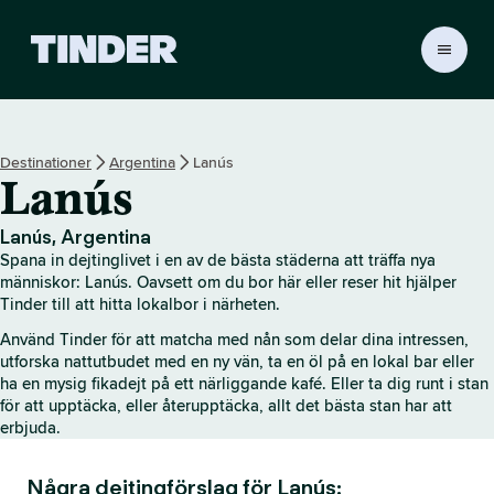
T
i
n
d
e
Destinationer
Argentina
Lanús
r
Lanús
s
s
t
Lanús, Argentina
a
Spana in dejtinglivet i en av de bästa städerna att träffa nya
r
människor: Lanús. Oavsett om du bor här eller reser hit hjälper
t
Tinder till att hitta lokalbor i närheten.
s
Använd Tinder för att matcha med nån som delar dina intressen,
i
utforska nattutbudet med en ny vän, ta en öl på en lokal bar eller
d
ha en mysig fikadejt på ett närliggande kafé. Eller ta dig runt i stan
a
för att upptäcka, eller återupptäcka, allt det bästa stan har att
erbjuda.
Några dejtingförslag för Lanús: