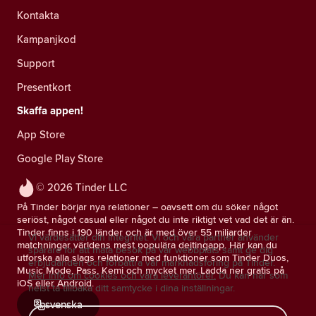
Kontakta
Kampanjkod
Support
Presentkort
Skaffa appen!
App Store
Google Play Store
© 2026 Tinder LLC
På Tinder börjar nya relationer – oavsett om du söker något
seriöst, något casual eller något du inte riktigt vet vad det är än.
Tinder finns i 190 länder och är med över 55 miljarder
Vi värdesätter din integritet. Vi och våra partner använder
matchningar världens mest populära dejtingapp. Här kan du
spårare för att mäta besök på vår webbplats samt ge dig
utforska alla slags relationer med funktioner som Tinder Duos,
erbjudanden och förbättra vår marknadsföring på Tinder.
Music Mode, Pass, Kemi och mycket mer. Ladda ner gratis på
Mer info om cookies och våra leverantörer.
Du kan när som
iOS eller Android.
helst ta tillbaka ditt samtycke i dina inställningar.
svenska