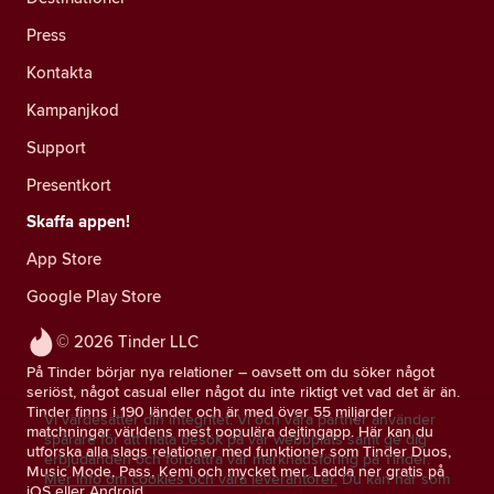
Press
Kontakta
Kampanjkod
Support
Presentkort
Skaffa appen!
App Store
Google Play Store
© 2026 Tinder LLC
På Tinder börjar nya relationer – oavsett om du söker något
seriöst, något casual eller något du inte riktigt vet vad det är än.
Tinder finns i 190 länder och är med över 55 miljarder
Vi värdesätter din integritet. Vi och våra partner använder
matchningar världens mest populära dejtingapp. Här kan du
spårare för att mäta besök på vår webbplats samt ge dig
utforska alla slags relationer med funktioner som Tinder Duos,
erbjudanden och förbättra vår marknadsföring på Tinder.
Music Mode, Pass, Kemi och mycket mer. Ladda ner gratis på
Mer info om cookies och våra leverantörer.
Du kan när som
iOS eller Android.