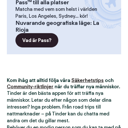
Pass™ till alla platser
Matcha med vem som helst i världen
Paris, Los Angeles, Sydney... kör!
Nuvarande geografiska läge
:
La
Rioja
Vad är Pass?
Kom ihåg att alltid följa våra
Säkerhetstips
och
Community-riktlinjer
när du träffar nya människor.
Tinder är den bästa appen för att träffa nya
människor. Letar du efter någon som delar dina
intressen? Inga problem. Från road trips till
nattmarknader – på Tinder kan du chatta med
andra om det du gillar mest.
Behöver du en modig person som du kan ta med på