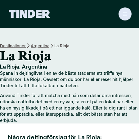
T
i
n
d
e
Destinationer
Argentina
La Rioja
r
La Rioja
s
s
t
La Rioja, Argentina
a
Spana in dejtinglivet i en av de bästa städerna att träffa nya
r
människor: La Rioja. Oavsett om du bor här eller reser hit hjälper
t
Tinder till att hitta lokalbor i närheten.
s
Använd Tinder för att matcha med nån som delar dina intressen,
i
utforska nattutbudet med en ny vän, ta en öl på en lokal bar eller
d
ha en mysig fikadejt på ett närliggande kafé. Eller ta dig runt i stan
a
för att upptäcka, eller återupptäcka, allt det bästa stan har att
erbjuda.
Några dejtingförslag för La Rioja: