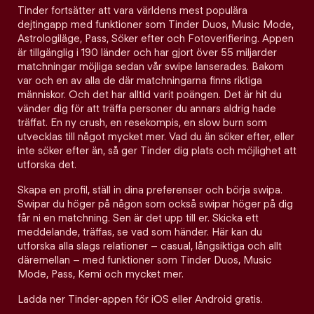
Tinder fortsätter att vara världens mest populära
dejtingapp med funktioner som Tinder Duos, Music Mode,
Astrologiläge, Pass, Söker efter och Fotoverifiering. Appen
är tillgänglig i 190 länder och har gjort över 55 miljarder
matchningar möjliga sedan vår swipe lanserades. Bakom
var och en av alla de där matchningarna finns riktiga
människor. Och det har alltid varit poängen. Det är hit du
vänder dig för att träffa personer du annars aldrig hade
träffat. En ny crush, en resekompis, en slow burn som
utvecklas till något mycket mer. Vad du än söker efter, eller
inte söker efter än, så ger Tinder dig plats och möjlighet att
utforska det.
Skapa en profil, ställ in dina preferenser och börja swipa.
Swipar du höger på någon som också swipar höger på dig
får ni en matchning. Sen är det upp till er. Skicka ett
meddelande, träffas, se vad som händer. Här kan du
utforska alla slags relationer – casual, långsiktiga och allt
däremellan – med funktioner som Tinder Duos, Music
Mode, Pass, Kemi och mycket mer.
Ladda ner Tinder-appen för iOS eller Android gratis.