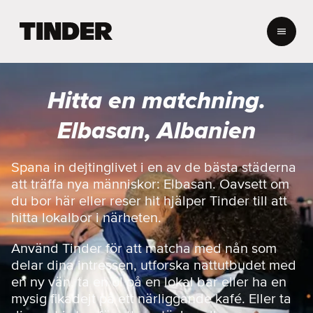
T
i
n
d
e
Hitta en matchning.
r
s
Elbasan, Albanien
s
t
a
Spana in dejtinglivet i en av de bästa städerna
r
att träffa nya människor: Elbasan. Oavsett om
t
du bor här eller reser hit hjälper Tinder till att
s
hitta lokalbor i närheten.
i
d
Använd Tinder för att matcha med nån som
a
delar dina intressen, utforska nattutbudet med
en ny vän, ta en öl på en lokal bar eller ha en
mysig fikadejt på ett närliggande kafé. Eller ta