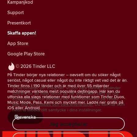
Kampanjkod
Support
Presentkort
Skaffa appen!
App Store
Google Play Store
© 2026 Tinder LLC
På Tinder börjar nya relationer – oavsett om du söker något
seriöst, något casual eller något du inte riktigt vet vad det är än.
Tinder finns i 190 länder och är med över 55 miljarder
Vi värdesätter din integritet. Vi och våra partner använder
matchningar världens mest populära dejtingapp. Här kan du
spårare för att mäta besök på vår webbplats samt ge dig
utforska alla slags relationer med funktioner som Tinder Duos,
erbjudanden och förbättra vår marknadsföring på Tinder.
Music Mode, Pass, Kemi och mycket mer. Ladda ner gratis på
Mer info om cookies och våra leverantörer.
Du kan när som
iOS eller Android.
helst ta tillbaka ditt samtycke i dina inställningar.
svenska
Jag accepterar