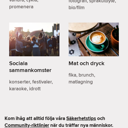
fotografi, språkutbyte,
promenera
bio/film
Sociala
Mat och dryck
sammankomster
fika, brunch,
konserter, festivaler,
matlagning
karaoke, idrott
Kom ihåg att alltid följa våra
Säkerhetstips
och
Community-riktlinjer
när du träffar nya människor.