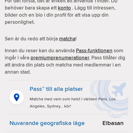
För det första, det är enkelt att använda Tinder. Du
behöver bara skapa ett
konto
. Lägg till intressen,
bilder och en bio i din profil för att visa upp din
personlighet.
Sen är du redo att börja
matcha
!
Innan du reser kan du använda
Pass-funktionen
som
ingår i våra
premiumprenumerationer
. Pass tillåter dig
att ändra din plats och matcha med medlemmar i en
annan stad.
Pass™ till alla platser
Matcha med vem som helst i världen Paris, Los
Angeles, Sydney... kör!
Nuvarande geografiska läge
Elbasan