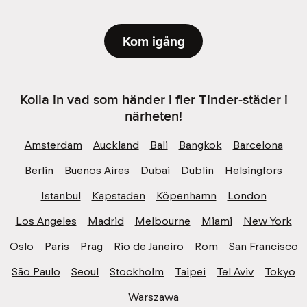
Kom igång
Kolla in vad som händer i fler Tinder-städer i
närheten!
Amsterdam
Auckland
Bali
Bangkok
Barcelona
Berlin
Buenos Aires
Dubai
Dublin
Helsingfors
Istanbul
Kapstaden
Köpenhamn
London
Los Angeles
Madrid
Melbourne
Miami
New York
Oslo
Paris
Prag
Rio de Janeiro
Rom
San Francisco
São Paulo
Seoul
Stockholm
Taipei
Tel Aviv
Tokyo
Warszawa