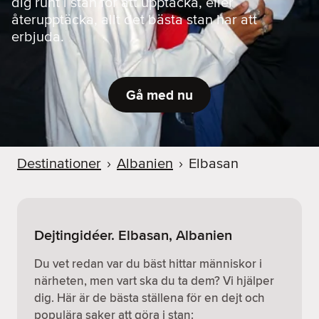
dig runt i stan för att upptäcka, eller
återupptäcka, allt det bästa stan har att
erbjuda.
Gå med nu
Destinationer
›
Albanien
›
Elbasan
Dejtingidéer. Elbasan, Albanien
Du vet redan var du bäst hittar människor i
närheten, men vart ska du ta dem? Vi hjälper
dig. Här är de bästa ställena för en dejt och
populära saker att göra i stan: