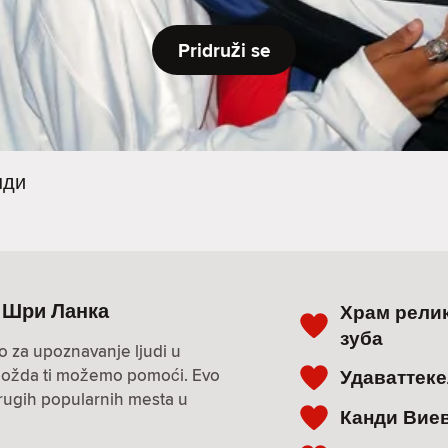
Pridruži se
нди
и, Шри Ланка
Храм релик
зуба
o za upoznavanje ljudi u
i? Možda ti možemo pomoći. Evo
Удаваттек
drugih popularnih mesta u
Канди Вие