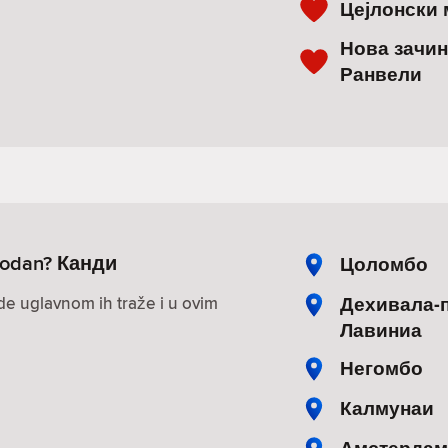
Цејлонски м
Нова зачин
Ранвели
obodan? Канди
Цоломбо
Дехивала-
ude uglavnom ih traže i u ovim
Лавиниа
Негомбо
Калмунаи