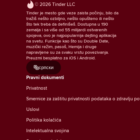
© 2026 Tinder LLC
Tinder je mesto gde veze zaista počinju, bilo da
tražiš nešto ozbiljno, nešto opušteno ili nešto
što tek treba da definišeš. Dostupna u 190
zemalja i sa više od 55 milijardi ostvarenih
spojeva, ovo je najpopularnija dejting aplikacija
na svetu. Funkcije kao što su Double Date,
muzički režim, pasoš, Hemija i druge
napravljene su za svaku vrstu povezivanja.
Preuzmi besplatno za iOS i Android.
српски
Pravni dokumenti
Privatnost
Smernice za zaštitu privatnosti podataka o zdravlju p
Uslovi
Politika kolačića
Intelektualna svojina