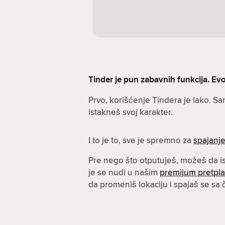
Tinder je pun zabavnih funkcija. Evo 
Prvo, korišćenje Tindera je lako. S
istakneš svoj karakter.
I to je to, sve je spremno za
spajanj
Pre nego što otputuješ, možeš da 
je se nudi u našim
premijum pretpl
da promeniš lokaciju i spajaš se sa