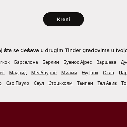
Kreni
j šta se dešava u drugim Tinder gradovima u tvojoj 
гкок
Барселона
Берлин
Буенос Ајрес
Варшава
Ду
ес
Мадрид
Мелбоурне
Миами
Њу Јорк
Осло
Па
о
Сао Пауло
Сеул
Стоцкхолм
Таипеи
Тел Авив
То