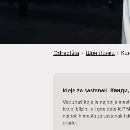
a
Odredišta
›
Шри Ланка
›
Ка
Ideje za sastanak. Канд
Već znaš koje je najbolje mest
tvojoj blizini, ali gde ćete ić
najboljih mesta za sastanak i 
gradu: