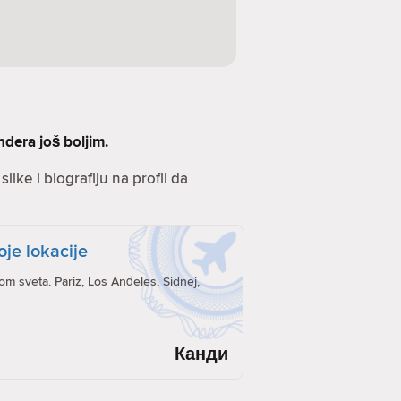
ndera još boljim.
like i biografiju na profil da
oje lokacije
rom sveta. Pariz, Los Anđeles, Sidnej,
Канди