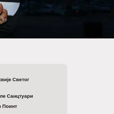
вије Светог
еле Санцтуари
в Поинт