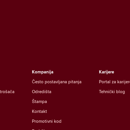
Kompanija
Karijere
Često postavljana pitanja
Portal za karijer
otrošača
Odredišta
Tehnički blog
Štampa
Kontakt
Promotivni kod