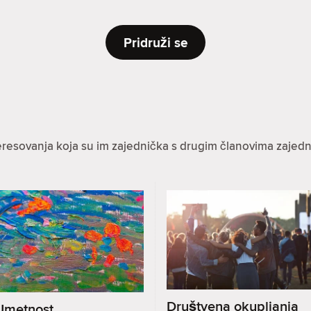
Pridruži se
eresovanja koja su im zajednička s drugim članovima zajedn
Društvena okupljanja
Umetnost