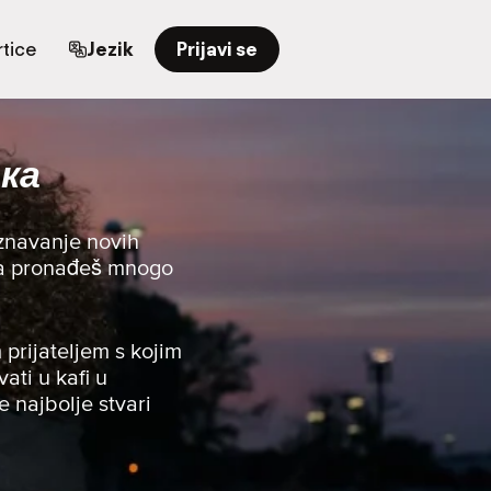
tice
Jezik
Prijavi se
нка
oznavanje novih
i da pronađeš mnogo
 prijateljem s kojim
vati u kafi u
e najbolje stvari