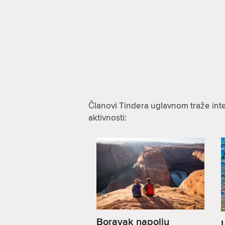
Članovi Tindera uglavnom traže int
aktivnosti:
Boravak napolju