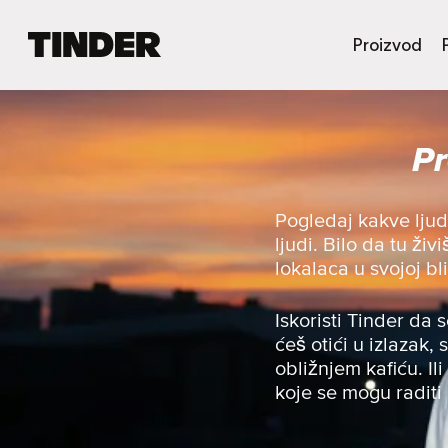
T
Proizvod
i
n
d
e
Pr
r
p
o
č
Pogledaj kakve ljud
e
ljudi. Bilo da tu ži
t
lokalaca u svojoj bli
n
a
s
Iskoristi Tinder da 
t
ćeš otići u izlazak, 
r
obližnjem kafiću. Ili
a
koje se mogu raditi
n
i
c