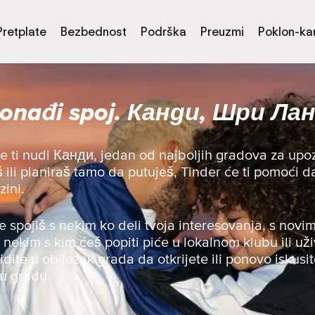
Pretplate
Bezbednost
Podrška
Preuzmi
Poklon-kar
onađi spoj. Канди, Шри Ла
e ti nudi Канди, jedan od najboljih gradova za up
viš ili planiraš tamo da putuješ, Tinder će ti pomoć
zini.
se spojiš s nekim ko deli tvoja interesovanja, s novim
s nekim s kim ćeš popiti piće u lokalnom klubu ili uži
 idite u obilazak grada da otkrijete ili ponovo iskusit
 u gradu.