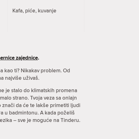
Kafa, piće, kuvanje
ernice zajednice
.
nja kao ti? Nikakav problem. Od
a najviše uživaš.
ome je stalo do klimatskih promena
imalo strano. Tvoja veza sa onlajn
znači da će te lakše primetiti ljudi
arira u badmintonu. A kada poželiš
jezika – sve je moguće na Tinderu.