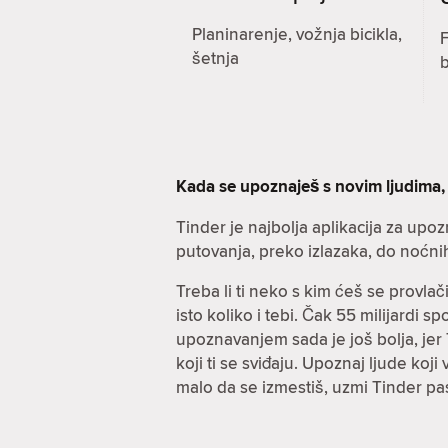
Planinarenje, vožnja bicikla,
F
šetnja
Kada se upoznaješ s novim ljudima,
Tinder je najbolja aplikacija za upo
putovanja, preko izlazaka, do noćni
Treba li ti neko s kim ćeš se provla
isto koliko i tebi. Čak 55 milijardi 
upoznavanjem sada je još bolja, jer T
koji ti se sviđaju. Upoznaj ljude koj
malo da se izmestiš, uzmi Tinder pa