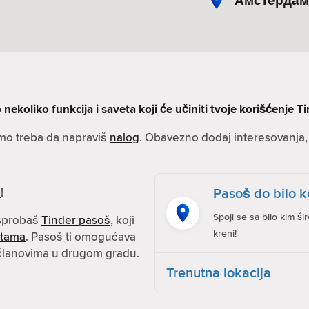
Амстердам
nekoliko funkcija i saveta koji će učiniti tvoje korišćenje Ti
amo treba da napraviš
nalog
. Obavezno dodaj interesovanja, s
Pasoš do bilo k
e
!
Spoji se sa bilo kim ši
isprobaš
Tinder pasoš
, koji
kreni!
atama
. Pasoš ti omogućava
 članovima u drugom gradu.
Trenutna lokacija