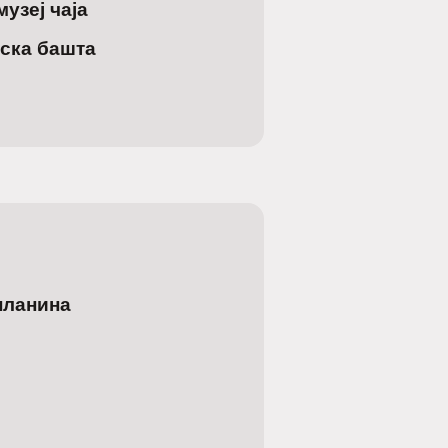
узеј чаја
ска башта
планина