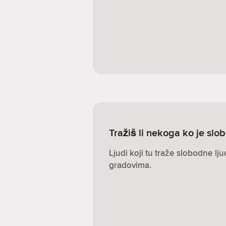
Tražiš li nekoga ko je sl
Ljudi koji tu traže slobodne lj
gradovima.