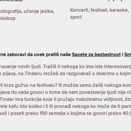
Koncerti, festivali, karaoke,
otografija, učenje jezika,
sport
bioskop
 ne zaboravi da uvek pratiš naše
Savete za bezbednost
i
Sm
znavanje novih ljudi. Tražiš li nekoga ko ima ista interesova
h pijaca, na Tinderu možeš da razgovaraš o stvarima u kojim
čiti kroz gužvu na festivalu? Ili možda samo želiš nekoga k
spojeva do sada govori o tome da nam povezivanje ljudi nije n
inder ima funkcije koje ti pružaju maksimalnu vidljivost, što 
i vole kafu isto koliko i ti ili pronađi nekoga ko može da ti p
soš i poseti preko 190 zemalja u kojima se govori preko 40 