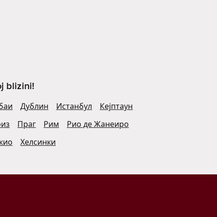
blizini!
баи
Дублин
Истанбул
Кејптаун
риз
Праг
Рим
Рио де Жанеиро
кио
Хелсинки