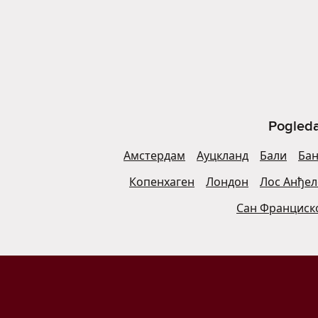
Pogleda
Амстердам
Ауцкланд
Бали
Бан
Копенхаген
Лондон
Лос Анђел
Сан Франциск