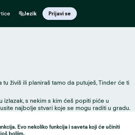
tice
Jezik
Prijavi se
u živiš ili planiraš tamo da putuješ, Tinder će ti
 u izlazak, s nekim s kim ćeš popiti piće u
skusite najbolje stvari koje se mogu raditi u gradu.
kcija. Evo nekoliko funkcija i saveta koji će učiniti
još boljim.