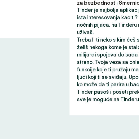
za bezbednost
i
Smernic
Tinder je najbolja aplikac
ista interesovanja kao ti
noćnih pijaca, na Tinderu
uživaš.
Treba li ti neko s kim ćeš
želiš nekoga kome je stalo
milijardi spojeva do sada
strano. Tvoja veza sa onl
funkcije koje ti pružaju ma
ljudi koji ti se sviđaju. Up
ko može da ti parira u ba
Tinder pasoš i poseti pre
sve je moguće na Tinderu