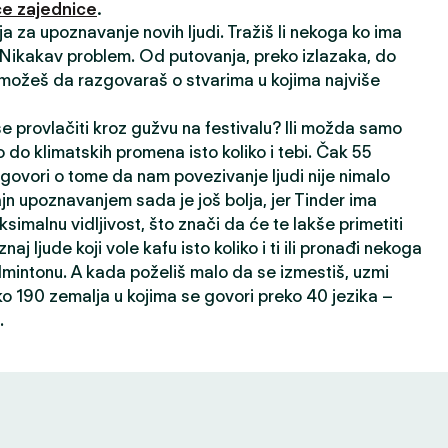
e zajednice
.
ija za upoznavanje novih ljudi. Tražiš li nekoga ko ima
? Nikakav problem. Od putovanja, preko izlazaka, do
 možeš da razgovaraš o stvarima u kojima najviše
 se provlačiti kroz gužvu na festivalu? Ili možda samo
 do klimatskih promena isto koliko i tebi. Čak 55
 govori o tome da nam povezivanje ljudi nije nimalo
ajn upoznavanjem sada je još bolja, jer Tinder ima
ksimalnu vidljivost, što znači da će te lakše primetiti
oznaj ljude koji vole kafu isto koliko i ti ili pronađi nekoga
dmintonu. A kada poželiš malo da se izmestiš, uzmi
ko 190 zemalja u kojima se govori preko 40 jezika –
.