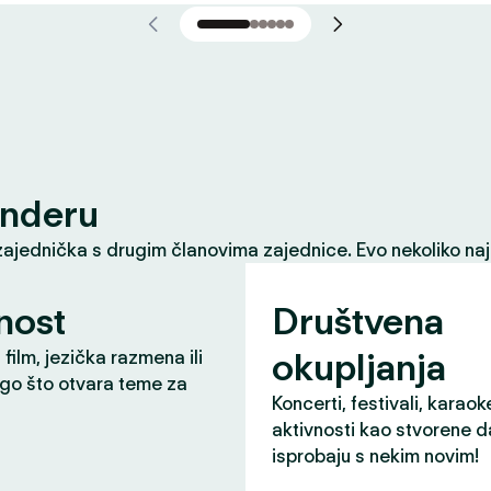
inderu
zajednička s drugim članovima zajednice. Evo nekoliko naj
nost
Društvena
okupljanja
 film, jezička razmena ili
ugo što otvara teme za
Koncerti, festivali, karaok
aktivnosti kao stvorene d
isprobaju s nekim novim!