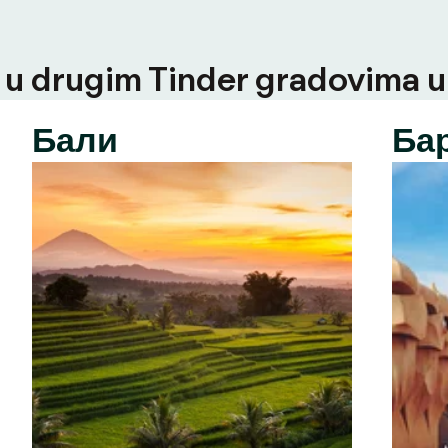
u drugim Tinder gradovima u t
Бали
Ба