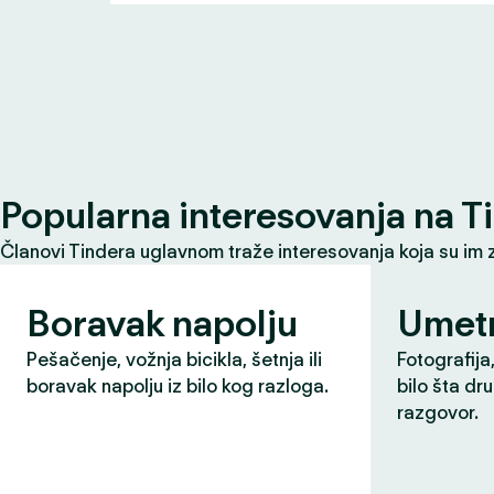
Popularna interesovanja na T
Članovi Tindera uglavnom traže interesovanja koja su im 
Boravak napolju
Umet
Pešačenje, vožnja bicikla, šetnja ili
Fotografija,
boravak napolju iz bilo kog razloga.
bilo šta dr
razgovor.