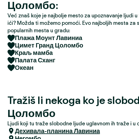
Цоломбо:
a
Već znaš koje je najbolje mesto za upoznavanje ljudi u tv
ići? Možda ti možemo pomoći. Evo najboljih mesta za s
popularnih mesta u gradu:
Плажа Моунт Лавиниа
Цимет Гранд Цоломбо
Краљ мамба
Палата Сханг
Океан
Tražiš li nekoga ko je slobo
Цоломбо
Ljudi koji tu traže slobodne ljude uglavnom ih traže i 
Дехивала-планина Лавиниа
Негомбо