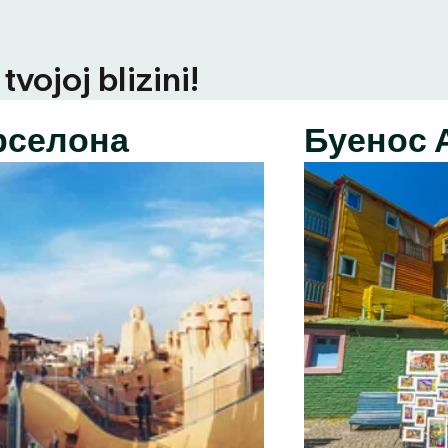
vojoj blizini!
рселона
Буенос 