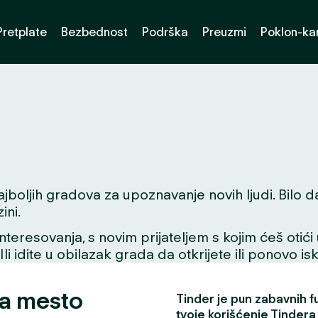
Pretplate
Bezbednost
Podrška
Preuzmi
Poklon-kar
oljih gradova za upoznavanje novih ljudi. Bilo da t
ini.
interesovanja, s novim prijateljem s kojim ćeš otići
 Ili idite u obilazak grada da otkrijete ili ponovo i
za mesto
Tinder je pun zabavnih fun
tvoje korišćenje Tindera 