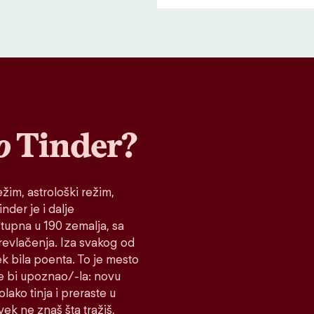
o
Tinder?
žim, astrološki režim,
nder je i dalje
stupna u 190 zemalja, sa
prevlačenja. Iza svakog od
ek bila poenta. To je mesto
e bi upoznao/-la: novu
lako tinja i preraste u
vek ne znaš šta tražiš,