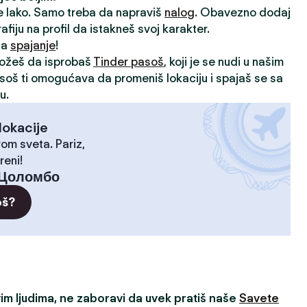
je lako. Samo treba da napraviš
nalog
. Obavezno dodaj
rafiju na profil da istakneš svoj karakter.
 za
spajanje
!
možeš da isprobaš
Tinder pasoš
, koji je se nudi u našim
asoš ti omogućava da promeniš lokaciju i spajaš se sa
u.
lokacije
rom sveta. Pariz,
reni!
Цоломбо
oš?
m ljudima, ne zaboravi da uvek pratiš naše
Savete