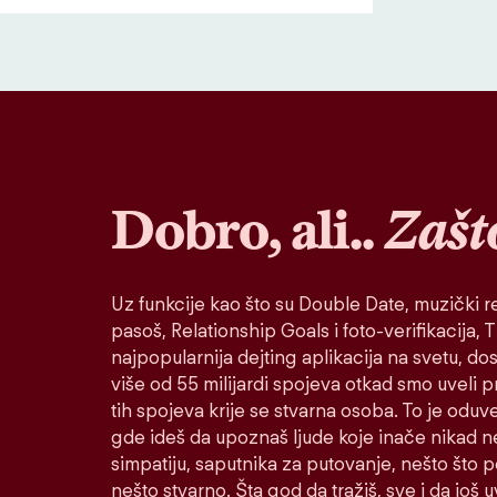
Dobro, ali..
Zašt
Uz funkcije kao što su Double Date, muzički re
pasoš, Relationship Goals i foto-verifikacija, Ti
najpopularnija dejting aplikacija na svetu, do
više od 55 milijardi spojeva otkad smo uveli 
tih spojeva krije se stvarna osoba. To je oduv
gde ideš da upoznaš ljude koje inače nikad n
simpatiju, saputnika za putovanje, nešto što po
nešto stvarno. Šta god da tražiš, sve i da još u