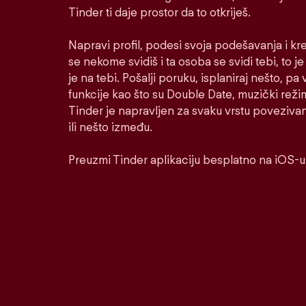
Tinder ti daje prostor da to otkriješ.
Napravi profil, podesi svoja podešavanja i kr
se nekome svidiš i ta osoba se svidi tebi, to j
je na tebi. Pošalji poruku, isplaniraj nešto, pa v
funkcije kao što su Double Date, muzički reži
Tinder je napravljen za svaku vrstu poveziva
ili nešto između.
Preuzmi Tinder aplikaciju besplatno na iOS-u 