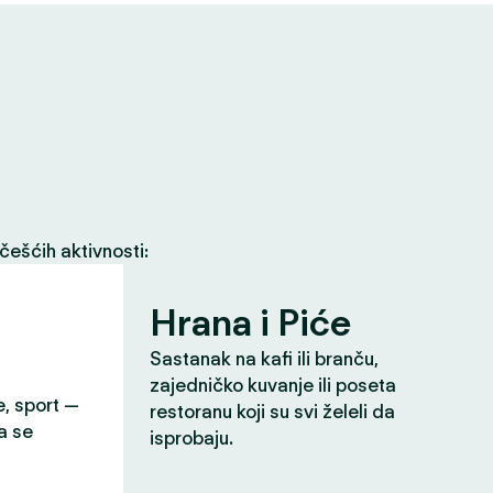
češćih aktivnosti:
Hrana i Piće
Sastanak na kafi ili branču,
zajedničko kuvanje ili poseta
e, sport —
restoranu koji su svi želeli da
a se
isprobaju.