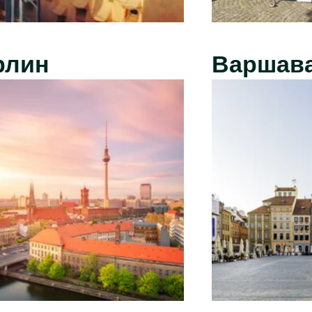
рлин
Варшав