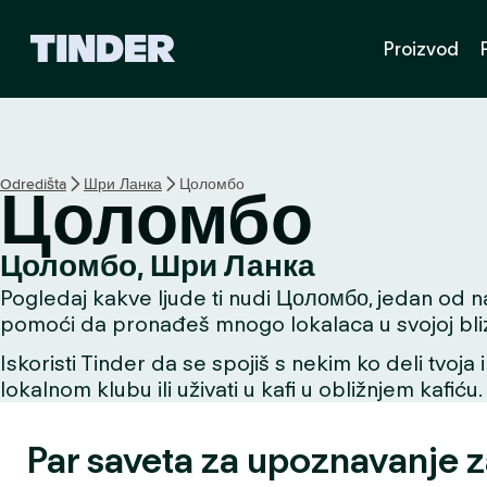
T
Proizvod
i
n
d
e
r
p
Odredišta
Шри Ланка
Цоломбо
Цоломбо
o
č
e
Цоломбо, Шри Ланка
t
Pogledaj kakve ljude ti nudi Цоломбо, jedan od najb
n
a
pomoći da pronađeš mnogo lokalaca u svojoj bliz
s
Iskoristi Tinder da se spojiš s nekim ko deli tvoja 
t
lokalnom klubu ili uživati u kafi u obližnjem kafiću.
r
a
n
Par saveta za upoznavanje 
i
c