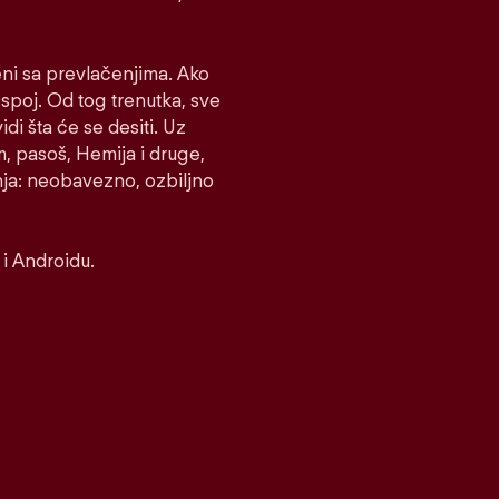
eni sa prevlačenjima. Ako
e spoj. Od tog trenutka, sve
idi šta će se desiti. Uz
m, pasoš, Hemija i druge,
nja: neobavezno, ozbiljno
i Androidu.