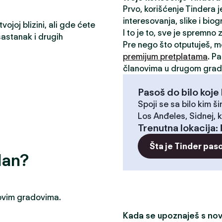
Prvo, korišćenje Tindera 
interesovanja, slike i biog
ojoj blizini, ali gde ćete
I to je to, sve je spremno
astanak i drugih
Pre nego što otputuješ, 
premijum pretplatama
. P
članovima u drugom grad
Pasoš do bilo koje 
Spoji se sa bilo kim ši
Los Anđeles, Sidnej, k
Trenutna lokacija
:
Šta je Tinder pas
dan?
u ovim gradovima.
Kada se upoznaješ s novi