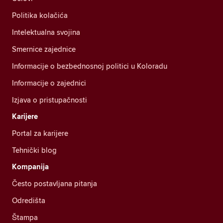
Politika kolačića
Intelektualna svojina
Smernice zajednice
Informacije o bezbednosnoj politici u Koloradu
Informacije o zajednici
Izjava o pristupačnosti
Karijere
Portal za karijere
Tehnički blog
Kompanija
Često postavljana pitanja
Odredišta
Štampa