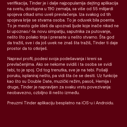
verifikacija, Tinder je i dalje najpopularnija dejting aplikacija
na svetu, dostupna u 190 zemalja, sa više od 55 milijardi
spojeva otkad smo uveli prevlačenja. Iza svakog od tih
spojeva krije se stvarna osoba. To je oduvek bila poenta.
To je mesto gde ideš da upoznaš ljude koje inače nikad ne
bi upoznao/-la: novu simpatiju, saputnika za putovanje,
nešto što polako tinja i preraste u nešto stvarno. Šta god
da tražiš, sve i da još uvek ne znaš šta tražiš, Tinder ti daje
prostor da to otkriješ.
Napravi profil, podesi svoja podešavanja i kreni sa
prevlačenjima. Ako se nekome svidiš i ta osoba se svidi
tebi, to je spoj. Od tog trenutka, sve je na tebi. Pošalji
poruku, isplaniraj nešto, pa vidi šta će se desiti. Uz funkcije
kao što su Double Date, muzički režim, pasoš, Hemija i
druge, Tinder je napravljen za svaku vrstu povezivanja:
neobavezno, ozbiljno ili nešto između.
Preuzmi Tinder aplikaciju besplatno na iOS-u i Androidu.