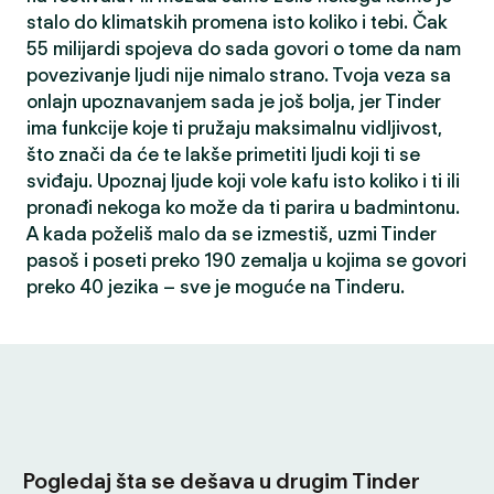
stalo do klimatskih promena isto koliko i tebi. Čak
55 milijardi spojeva do sada govori o tome da nam
povezivanje ljudi nije nimalo strano. Tvoja veza sa
onlajn upoznavanjem sada je još bolja, jer Tinder
ima funkcije koje ti pružaju maksimalnu vidljivost,
što znači da će te lakše primetiti ljudi koji ti se
sviđaju. Upoznaj ljude koji vole kafu isto koliko i ti ili
pronađi nekoga ko može da ti parira u badmintonu.
A kada poželiš malo da se izmestiš, uzmi Tinder
pasoš i poseti preko 190 zemalja u kojima se govori
preko 40 jezika – sve je moguće na Tinderu.
Pogledaj šta se dešava u drugim Tinder