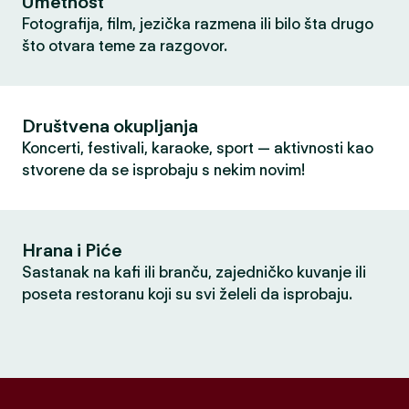
Umetnost
Fotografija, film, jezička razmena ili bilo šta drugo
što otvara teme za razgovor.
Društvena okupljanja
Koncerti, festivali, karaoke, sport — aktivnosti kao
stvorene da se isprobaju s nekim novim!
Hrana i Piće
Sastanak na kafi ili branču, zajedničko kuvanje ili
poseta restoranu koji su svi želeli da isprobaju.