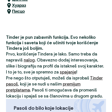
Хуараз
Писцо
Tinder je pun zabavnih funkcija. Evo nekoliko
funkcija i saveta koji će učiniti tvoje korišćenje
Tindera još boljim.
Prvo, korišćenje Tindera je lako. Samo treba da
napraviš
nalog
. Obavezno dodaj interesovanja,
slike i biografiju na profil da istakneš svoj karakter.
I to je to, sve je spremno za
spajanje
!
Pre nego što otputuješ, možeš da isprobaš
Tinder
pasoš
, koji je se nudi u našim
premijum
pretplatama
. Pasoš ti omogućava da promeniš
lokaciju i spajaš se sa članovima u drugom gradu.
Pasoš do bilo koje lokacije