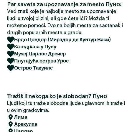
Par saveta za upoznavanje za mesto Пуно:
a
Već znaš koje je najbolje mesto za upoznavanje
ljudi u tvojoj blizini, ali gde ćete ići? Možda ti
možemo pomoći. Evo najboljih mesta za sastanak i
drugih popularnih mesta u gradu:
Брдо Цондор (Мирадор де Кунтур Васи)
Катедрала у Пуну
Музеј Царлос Дреиер
Плутајућа острва Урос
Острво Такуиле
Tražiš li nekoga ko je slobodan? Пуно
Ljudi koji tu traže slobodne ljude uglavnom ih traže i
u ovim gradovima.
Лима
Арекуипа
Цаллао