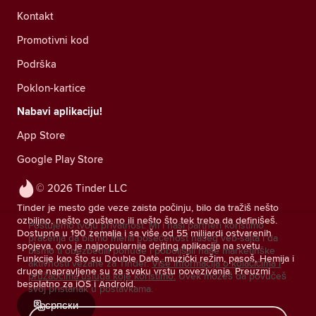
Kontakt
Promotivni kod
Podrška
Poklon-kartice
Nabavi aplikaciju!
App Store
Google Play Store
© 2026 Tinder LLC
Tinder je mesto gde veze zaista počinju, bilo da tražiš nešto
ozbiljno, nešto opušteno ili nešto što tek treba da definišeš.
Poštujemo tvoju privatnost. Mi i naši partneri koristimo
Dostupna u 190 zemalja i sa više od 55 milijardi ostvarenih
praćenja da bismo merili posećenost našeg veb-sajta i da
spojeva, ovo je najpopularnija dejting aplikacija na svetu.
bismo ti obezbedili ponude i poboljšali naše marketinške
Funkcije kao što su Double Date, muzički režim, pasoš, Hemija i
aktivnosti vezane za Tinder.
Više informacija o kolačićima i
druge napravljene su za svaku vrstu povezivanja. Preuzmi
pružaocima usluga koje koristimo.
Uvek možeš da povučeš
besplatno za iOS i Android.
svoj pristanak u postavkama.
српски