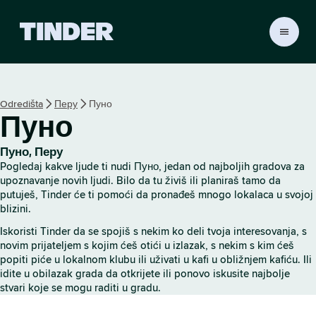
T
i
n
d
e
Odredišta
Перу
Пуно
r
Пуно
p
o
č
Пуно, Перу
e
Pogledaj kakve ljude ti nudi Пуно, jedan od najboljih gradova za
t
upoznavanje novih ljudi. Bilo da tu živiš ili planiraš tamo da
n
putuješ, Tinder će ti pomoći da pronađeš mnogo lokalaca u svojoj
blizini.
a
s
Iskoristi Tinder da se spojiš s nekim ko deli tvoja interesovanja, s
t
novim prijateljem s kojim ćeš otići u izlazak, s nekim s kim ćeš
r
popiti piće u lokalnom klubu ili uživati u kafi u obližnjem kafiću. Ili
a
idite u obilazak grada da otkrijete ili ponovo iskusite najbolje
n
stvari koje se mogu raditi u gradu.
i
c