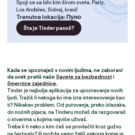
Spoji se sa bilo kim širom sveta. Pariz,
Los Anđeles, Sidnej, kreni!
Trenutna lokacija
:
Пуно
Šta je Tinder pasoš?
Kada se upoznaješ s novim ljudima, ne zaboravi
da uvek pratiš naše
Savete za bezbednost
i
Smernice zajednice
.
Tinder je najbolja aplikacija za upoznavanje novih
ljudi. Tražiš li nekoga ko ima ista interesovanja kao
ti? Nikakav problem. Od putovanja, preko izlazaka,
do noćnih pijaca, na Tinderu možeš da razgovaraš
o stvarima u kojima najviše uživaš.
Treba li ti neko s kim ćeš se provlačiti kroz gužvu
na festivalu? Ili možda samo želiš nekoga kome je