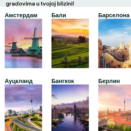
gradovima u tvojoj blizini!
Амстердам
Бали
Барселона
Ауцкланд
Бангкок
Берлин