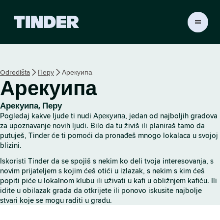
T
i
n
d
e
Odredišta
Перу
Арекуипа
r
Арекуипа
p
o
č
Арекуипа, Перу
e
Pogledaj kakve ljude ti nudi Арекуипа, jedan od najboljih gradova
t
za upoznavanje novih ljudi. Bilo da tu živiš ili planiraš tamo da
n
putuješ, Tinder će ti pomoći da pronađeš mnogo lokalaca u svojoj
blizini.
a
s
Iskoristi Tinder da se spojiš s nekim ko deli tvoja interesovanja, s
t
novim prijateljem s kojim ćeš otići u izlazak, s nekim s kim ćeš
r
popiti piće u lokalnom klubu ili uživati u kafi u obližnjem kafiću. Ili
a
idite u obilazak grada da otkrijete ili ponovo iskusite najbolje
n
stvari koje se mogu raditi u gradu.
i
c