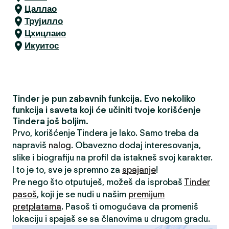
Цаллао
Трујилло
Цхицлаио
Икуитос
Tinder je pun zabavnih funkcija. Evo nekoliko
funkcija i saveta koji će učiniti tvoje korišćenje
Tindera još boljim.
Prvo, korišćenje Tindera je lako. Samo treba da
napraviš
nalog
. Obavezno dodaj interesovanja,
slike i biografiju na profil da istakneš svoj karakter.
I to je to, sve je spremno za
spajanje
!
Pre nego što otputuješ, možeš da isprobaš
Tinder
pasoš
, koji je se nudi u našim
premijum
pretplatama
. Pasoš ti omogućava da promeniš
lokaciju i spajaš se sa članovima u drugom gradu.