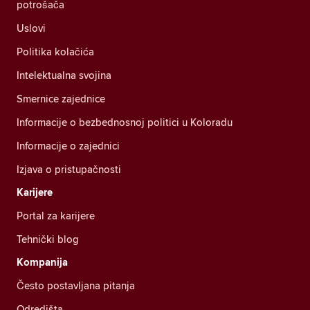
potrošača
Uslovi
Politika kolačića
Intelektualna svojina
Smernice zajednice
Informacije o bezbednosnoj politici u Koloradu
Informacije o zajednici
Izjava o pristupačnosti
Karijere
Portal za karijere
Tehnički blog
Kompanija
Često postavljana pitanja
Odredišta