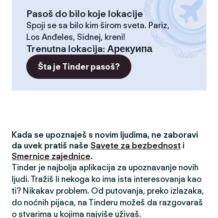
Pasoš do bilo koje lokacije
Spoji se sa bilo kim širom sveta. Pariz,
Los Anđeles, Sidnej, kreni!
Trenutna lokacija
:
Арекуипа
Šta je Tinder pasoš?
Kada se upoznaješ s novim ljudima, ne zaboravi
da uvek pratiš naše
Savete za bezbednost
i
Smernice zajednice
.
Tinder je najbolja aplikacija za upoznavanje novih
ljudi. Tražiš li nekoga ko ima ista interesovanja kao
ti? Nikakav problem. Od putovanja, preko izlazaka,
do noćnih pijaca, na Tinderu možeš da razgovaraš
o stvarima u kojima najviše uživaš.