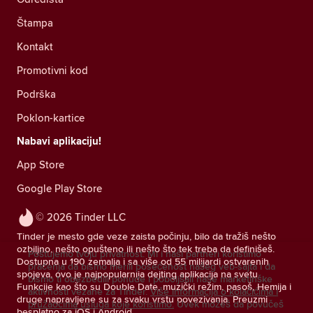
Štampa
Kontakt
Promotivni kod
Podrška
Poklon-kartice
Nabavi aplikaciju!
App Store
Google Play Store
© 2026 Tinder LLC
Tinder je mesto gde veze zaista počinju, bilo da tražiš nešto
ozbiljno, nešto opušteno ili nešto što tek treba da definišeš.
Poštujemo tvoju privatnost. Mi i naši partneri koristimo
Dostupna u 190 zemalja i sa više od 55 milijardi ostvarenih
praćenja da bismo merili posećenost našeg veb-sajta i da
spojeva, ovo je najpopularnija dejting aplikacija na svetu.
bismo ti obezbedili ponude i poboljšali naše marketinške
Funkcije kao što su Double Date, muzički režim, pasoš, Hemija i
aktivnosti vezane za Tinder.
Više informacija o kolačićima i
druge napravljene su za svaku vrstu povezivanja. Preuzmi
pružaocima usluga koje koristimo.
Uvek možeš da povučeš
besplatno za iOS i Android.