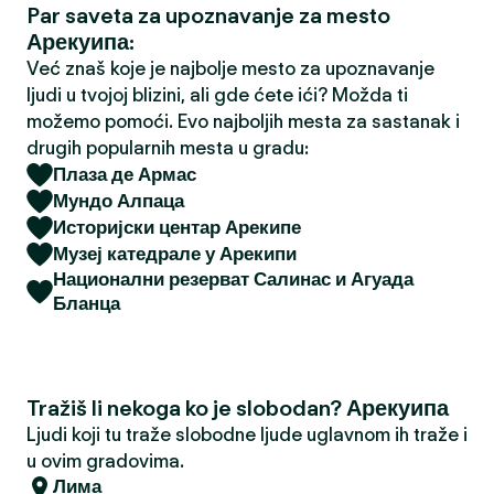
Par saveta za upoznavanje za mesto
a
Арекуипа:
Već znaš koje je najbolje mesto za upoznavanje
ljudi u tvojoj blizini, ali gde ćete ići? Možda ti
možemo pomoći. Evo najboljih mesta za sastanak i
drugih popularnih mesta u gradu:
Плаза де Армас
Мундо Алпаца
Историјски центар Арекипе
Музеј катедрале у Арекипи
Национални резерват Салинас и Агуада
Бланца
Tražiš li nekoga ko je slobodan? Арекуипа
Ljudi koji tu traže slobodne ljude uglavnom ih traže i
u ovim gradovima.
Лима