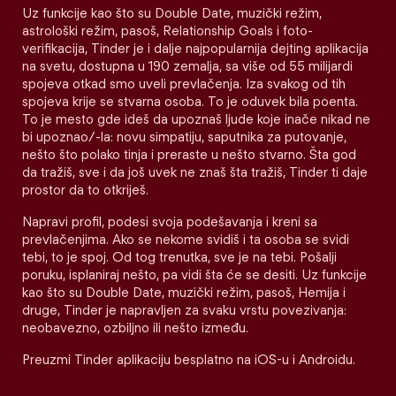
Uz funkcije kao što su Double Date, muzički režim,
astrološki režim, pasoš, Relationship Goals i foto-
verifikacija, Tinder je i dalje najpopularnija dejting aplikacija
na svetu, dostupna u 190 zemalja, sa više od 55 milijardi
spojeva otkad smo uveli prevlačenja. Iza svakog od tih
spojeva krije se stvarna osoba. To je oduvek bila poenta.
To je mesto gde ideš da upoznaš ljude koje inače nikad ne
bi upoznao/-la: novu simpatiju, saputnika za putovanje,
nešto što polako tinja i preraste u nešto stvarno. Šta god
da tražiš, sve i da još uvek ne znaš šta tražiš, Tinder ti daje
prostor da to otkriješ.
Napravi profil, podesi svoja podešavanja i kreni sa
prevlačenjima. Ako se nekome svidiš i ta osoba se svidi
tebi, to je spoj. Od tog trenutka, sve je na tebi. Pošalji
poruku, isplaniraj nešto, pa vidi šta će se desiti. Uz funkcije
kao što su Double Date, muzički režim, pasoš, Hemija i
druge, Tinder je napravljen za svaku vrstu povezivanja:
neobavezno, ozbiljno ili nešto između.
Preuzmi Tinder aplikaciju besplatno na iOS-u i Androidu.