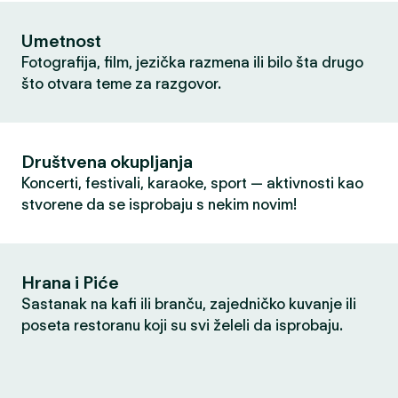
Umetnost
Fotografija, film, jezička razmena ili bilo šta drugo
što otvara teme za razgovor.
Društvena okupljanja
Koncerti, festivali, karaoke, sport — aktivnosti kao
stvorene da se isprobaju s nekim novim!
Hrana i Piće
Sastanak na kafi ili branču, zajedničko kuvanje ili
poseta restoranu koji su svi želeli da isprobaju.