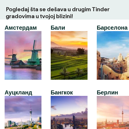
Pogledaj šta se dešava u drugim Tinder
gradovima u tvojoj blizini!
Амстердам
Бали
Барселона
Ауцкланд
Бангкок
Берлин