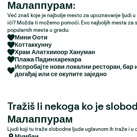
Малаппурам:
a
Već znaš koje je najbolje mesto za upoznavanje ljudi u tv
ići? Možda ti možemo pomoći. Evo najboljih mesta za s
popularnih mesta u gradu:
Мини Ооти
Коттаккунну
Храм Алатхииоор Хануман
Плажа Падинхарекара
Испробајте нови локални ресторан, бар 
догађај или се окупите заједно
Tražiš li nekoga ko je slobo
Малаппурам
Ljudi koji tu traže slobodne ljude uglavnom ih traže i 
Мумбаи