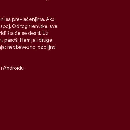
eni sa prevlačenjima. Ako
e spoj. Od tog trenutka, sve
idi šta će se desiti. Uz
m, pasoš, Hemija i druge,
nja: neobavezno, ozbiljno
i Androidu.