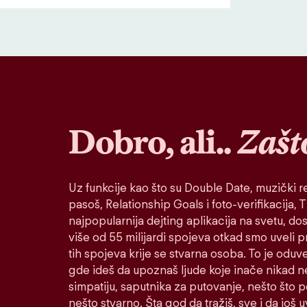
Dobro, ali..
Zašt
Uz funkcije kao što su Double Date, muzički re
pasoš, Relationship Goals i foto-verifikacija, Ti
najpopularnija dejting aplikacija na svetu, do
više od 55 milijardi spojeva otkad smo uveli 
tih spojeva krije se stvarna osoba. To je oduv
gde ideš da upoznaš ljude koje inače nikad n
simpatiju, saputnika za putovanje, nešto što po
nešto stvarno. Šta god da tražiš, sve i da još u