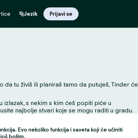
tice
Jezik
Prijavi se
da tu živiš ili planiraš tamo da putuješ, Tinder će
 u izlazak, s nekim s kim ćeš popiti piće u
skusite najbolje stvari koje se mogu raditi u gradu.
kcija. Evo nekoliko funkcija i saveta koji će učiniti
još boljim.