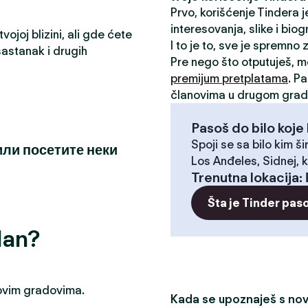
Prvo, korišćenje Tindera 
interesovanja, slike i biog
ojoj blizini, ali gde ćete
I to je to, sve je spremno
astanak i drugih
Pre nego što otputuješ, 
premijum pretplatama
. P
članovima u drugom grad
Pasoš do bilo koje 
Spoji se sa bilo kim ši
или посетите неки
Los Anđeles, Sidnej, k
Trenutna lokacija
:
Šta je Tinder pas
dan?
u ovim gradovima.
Kada se upoznaješ s novi