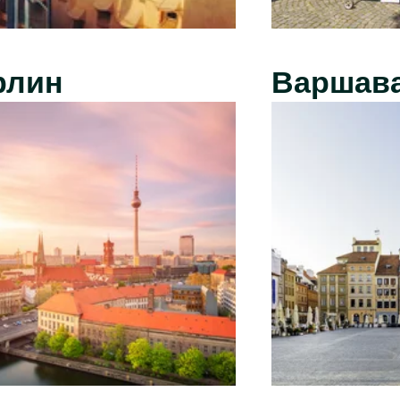
рлин
Варшав