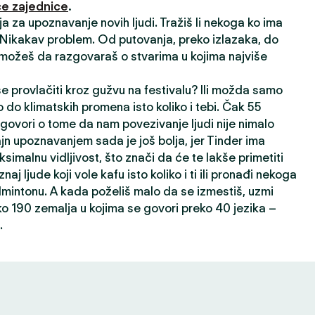
e zajednice
.
ija za upoznavanje novih ljudi. Tražiš li nekoga ko ima
? Nikakav problem. Od putovanja, preko izlazaka, do
 možeš da razgovaraš o stvarima u kojima najviše
 se provlačiti kroz gužvu na festivalu? Ili možda samo
 do klimatskih promena isto koliko i tebi. Čak 55
 govori o tome da nam povezivanje ljudi nije nimalo
ajn upoznavanjem sada je još bolja, jer Tinder ima
ksimalnu vidljivost, što znači da će te lakše primetiti
oznaj ljude koji vole kafu isto koliko i ti ili pronađi nekoga
dmintonu. A kada poželiš malo da se izmestiš, uzmi
ko 190 zemalja u kojima se govori preko 40 jezika –
.