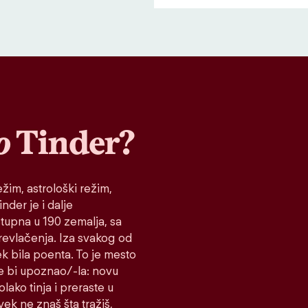
o
Tinder?
žim, astrološki režim,
nder je i dalje
stupna u 190 zemalja, sa
prevlačenja. Iza svakog od
ek bila poenta. To je mesto
e bi upoznao/-la: novu
lako tinja i preraste u
vek ne znaš šta tražiš,