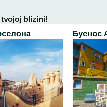
vojoj blizini!
рселона
Буенос 