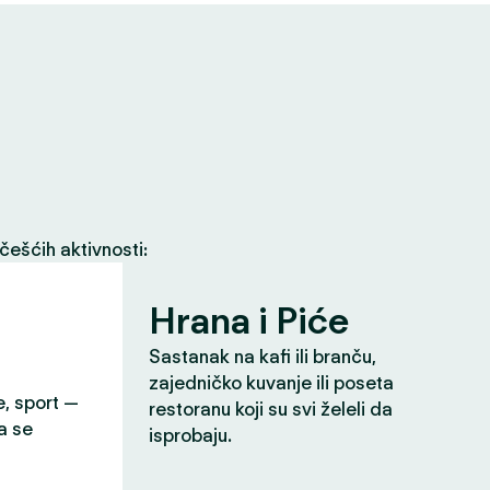
češćih aktivnosti:
Hrana i Piće
Sastanak na kafi ili branču,
zajedničko kuvanje ili poseta
e, sport —
restoranu koji su svi želeli da
a se
isprobaju.