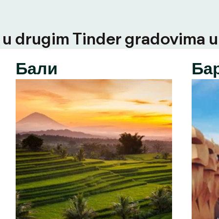
u drugim Tinder gradovima u t
Бали
Ба