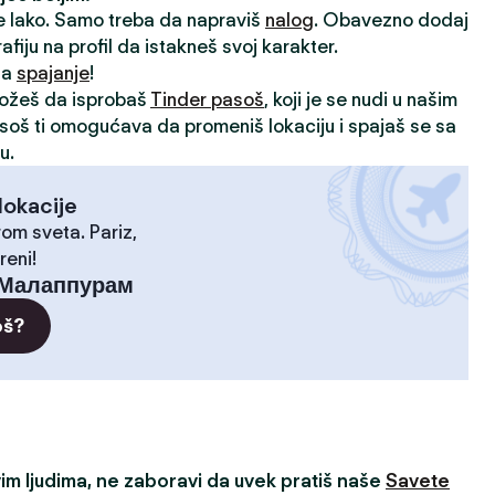
je lako. Samo treba da napraviš
nalog
. Obavezno dodaj
rafiju na profil da istakneš svoj karakter.
 za
spajanje
!
možeš da isprobaš
Tinder pasoš
, koji je se nudi u našim
asoš ti omogućava da promeniš lokaciju i spajaš se sa
u.
lokacije
rom sveta. Pariz,
reni!
Малаппурам
oš?
m ljudima, ne zaboravi da uvek pratiš naše
Savete