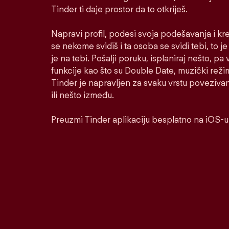
Tinder ti daje prostor da to otkriješ.
Napravi profil, podesi svoja podešavanja i kr
se nekome svidiš i ta osoba se svidi tebi, to j
je na tebi. Pošalji poruku, isplaniraj nešto, pa v
funkcije kao što su Double Date, muzički reži
Tinder je napravljen za svaku vrstu poveziva
ili nešto između.
Preuzmi Tinder aplikaciju besplatno na iOS-u 