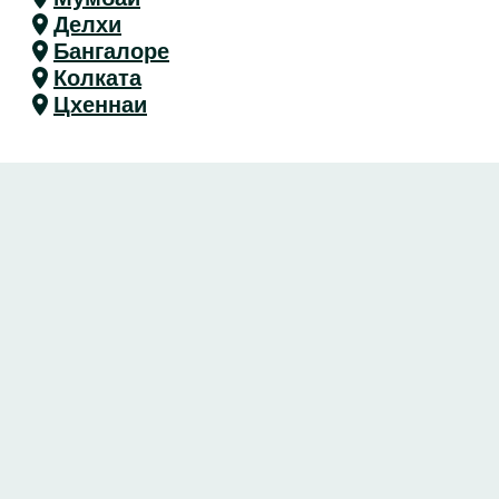
Делхи
Бангалоре
Колката
Цхеннаи