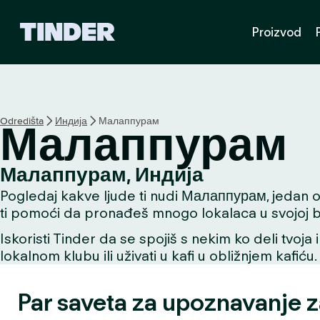
T
Proizvod
i
n
d
e
r
p
Odredišta
Индија
Малаппурам
Малаппурам
o
č
e
Малаппурам, Индија
t
Pogledaj kakve ljude ti nudi Малаппурам, jedan od 
n
a
ti pomoći da pronađeš mnogo lokalaca u svojoj bli
s
Iskoristi Tinder da se spojiš s nekim ko deli tvoja 
t
lokalnom klubu ili uživati u kafi u obližnjem kafiću.
r
a
n
Par saveta za upoznavanje 
i
c