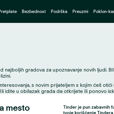
Pretplate
Bezbednost
Podrška
Preuzmi
Poklon-kar
najboljih gradova za upoznavanje novih ljudi. Bilo 
zini.
interesovanja, s novim prijateljem s kojim ćeš otići
 Ili idite u obilazak grada da otkrijete ili ponovo i
za mesto
Tinder je pun zabavnih fun
tvoje korišćenje Tindera 