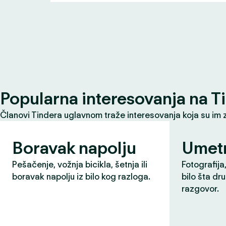
Popularna interesovanja na T
Članovi Tindera uglavnom traže interesovanja koja su im 
Boravak napolju
Umet
Pešačenje, vožnja bicikla, šetnja ili
Fotografija,
boravak napolju iz bilo kog razloga.
bilo šta dr
razgovor.