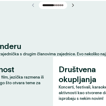
inderu
zajednička s drugim članovima zajednice. Evo nekoliko naj
nost
Društvena
okupljanja
 film, jezička razmena ili
ugo što otvara teme za
Koncerti, festivali, karaok
aktivnosti kao stvorene d
isprobaju s nekim novim!