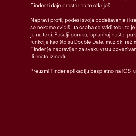
Tinder ti daje prostor da to otkriješ.
Napravi profil, podesi svoja podešavanja i kr
se nekome svidiš i ta osoba se svidi tebi, to j
je na tebi. Pošalji poruku, isplaniraj nešto, pa v
funkcije kao što su Double Date, muzički reži
Tinder je napravljen za svaku vrstu poveziva
ili nešto između.
Preuzmi Tinder aplikaciju besplatno na iOS-u 