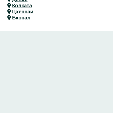
Колката
Цхеннаи
Бхопал