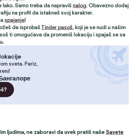
je lako. Samo treba da napraviš
nalog
. Obavezno dodaj
rafiju na profil da istakneš svoj karakter.
 za
spajanje
!
možeš da isprobaš
Tinder pasoš
, koji je se nudi u našim
asoš ti omogućava da promeniš lokaciju i spajaš se sa
u.
lokacije
rom sveta. Pariz,
reni!
Бангалоре
oš?
m ljudima, ne zaboravi da uvek pratiš naše
Savete