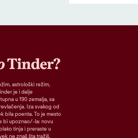
o
Tinder?
žim, astrološki režim,
nder je i dalje
stupna u 190 zemalja, sa
prevlačenja. Iza svakog od
ek bila poenta. To je mesto
e bi upoznao/-la: novu
lako tinja i preraste u
vek ne znaš šta tražiš,