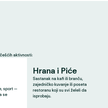
češćih aktivnosti:
Hrana i Piće
Sastanak na kafi ili branču,
zajedničko kuvanje ili poseta
e, sport —
restoranu koji su svi želeli da
a se
isprobaju.