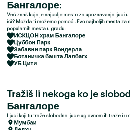
Бангалоре:
a
Već znaš koje je najbolje mesto za upoznavanje ljudi u tv
ići? Možda ti možemo pomoći. Evo najboljih mesta za s
popularnih mesta u gradu:
ИСКЦОН храм Бангалоре
Цуббон Парк
Забавни парк Вондерла
Ботаничка башта Лалбагх
УБ Цити
Tražiš li nekoga ko je slobo
Бангалоре
Ljudi koji tu traže slobodne ljude uglavnom ih traže i 
Мумбаи
Делхи