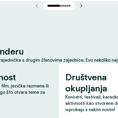
inderu
zajednička s drugim članovima zajednice. Evo nekoliko naj
nost
Društvena
okupljanja
 film, jezička razmena ili
ugo što otvara teme za
Koncerti, festivali, karaok
aktivnosti kao stvorene d
isprobaju s nekim novim!