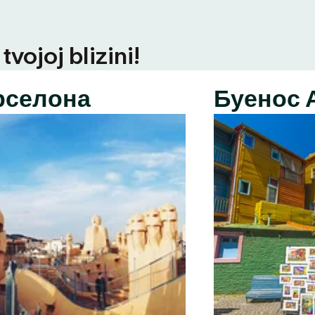
vojoj blizini!
рселона
Буенос 