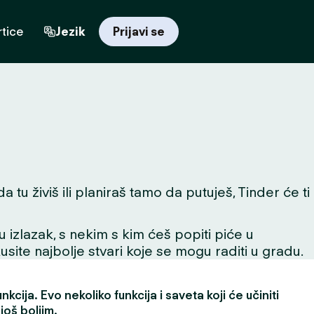
tice
Jezik
Prijavi se
tu živiš ili planiraš tamo da putuješ, Tinder će ti
 u izlazak, s nekim s kim ćeš popiti piće u
skusite najbolje stvari koje se mogu raditi u gradu.
kcija. Evo nekoliko funkcija i saveta koji će učiniti
još boljim.