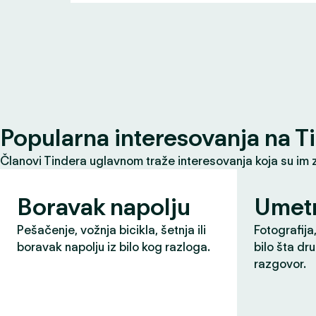
Popularna interesovanja na T
Članovi Tindera uglavnom traže interesovanja koja su im 
Boravak napolju
Umet
Pešačenje, vožnja bicikla, šetnja ili
Fotografija,
boravak napolju iz bilo kog razloga.
bilo šta dr
razgovor.