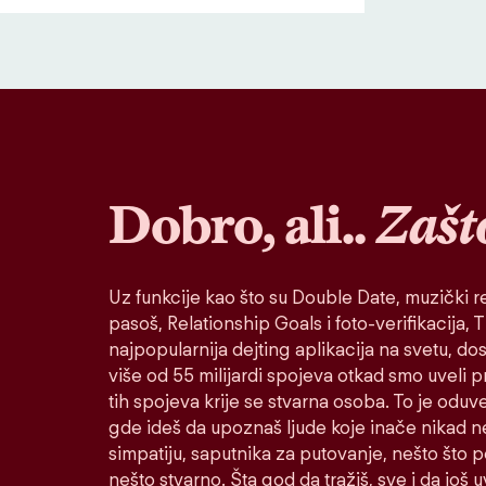
Dobro, ali..
Zašt
Uz funkcije kao što su Double Date, muzički re
pasoš, Relationship Goals i foto-verifikacija, Ti
najpopularnija dejting aplikacija na svetu, do
više od 55 milijardi spojeva otkad smo uveli 
tih spojeva krije se stvarna osoba. To je oduv
gde ideš da upoznaš ljude koje inače nikad n
simpatiju, saputnika za putovanje, nešto što po
nešto stvarno. Šta god da tražiš, sve i da još u