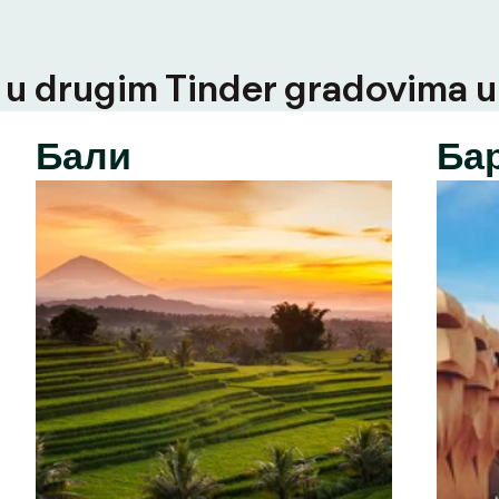
u drugim Tinder gradovima u t
Бали
Ба