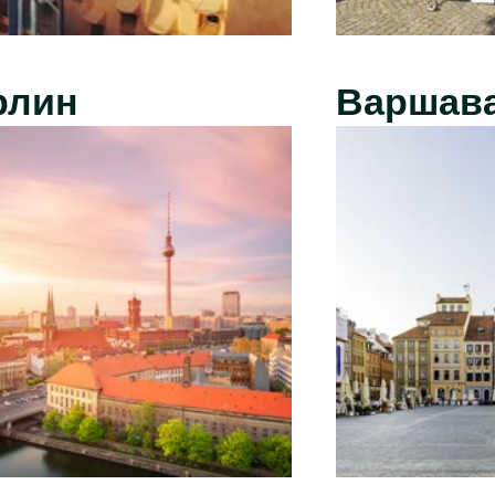
рлин
Варшав