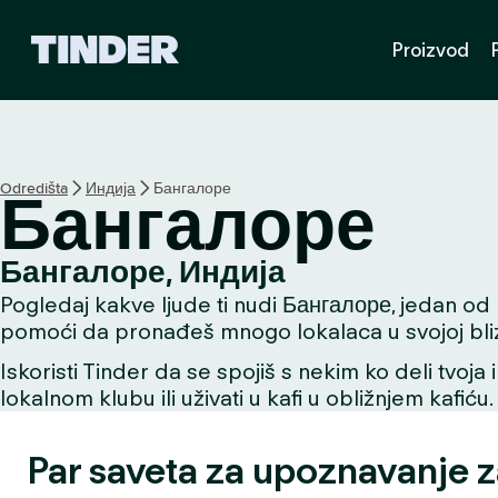
T
Proizvod
i
n
d
e
r
p
Odredišta
Индија
Бангалоре
Бангалоре
o
č
e
Бангалоре, Индија
t
Pogledaj kakve ljude ti nudi Бангалоре, jedan od na
n
a
pomoći da pronađeš mnogo lokalaca u svojoj bliz
s
Iskoristi Tinder da se spojiš s nekim ko deli tvoja 
t
lokalnom klubu ili uživati u kafi u obližnjem kafiću.
r
a
n
Par saveta za upoznavanje 
i
c