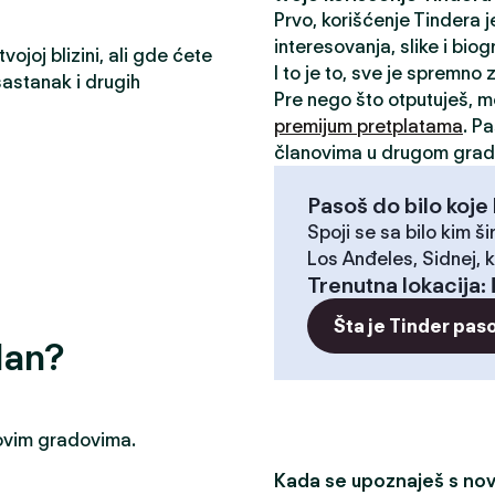
Prvo, korišćenje Tindera 
interesovanja, slike i biog
ojoj blizini, ali gde ćete
I to je to, sve je spremno
astanak i drugih
Pre nego što otputuješ, 
premijum pretplatama
. P
članovima u drugom grad
Pasoš do bilo koje 
Spoji se sa bilo kim ši
Los Anđeles, Sidnej, k
Trenutna lokacija
:
Šta je Tinder pas
dan?
u ovim gradovima.
Kada se upoznaješ s novi