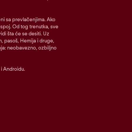
eni sa prevlačenjima. Ako
e spoj. Od tog trenutka, sve
idi šta će se desiti. Uz
m, pasoš, Hemija i druge,
nja: neobavezno, ozbiljno
i Androidu.