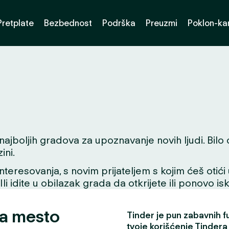
Pretplate
Bezbednost
Podrška
Preuzmi
Poklon-kar
jboljih gradova za upoznavanje novih ljudi. Bilo da 
ini.
interesovanja, s novim prijateljem s kojim ćeš otići
 Ili idite u obilazak grada da otkrijete ili ponovo i
za mesto
Tinder je pun zabavnih fun
tvoje korišćenje Tindera 