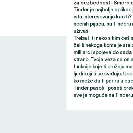
za bezbednost
i
Smernic
Tinder je najbolja aplikac
ista interesovanja kao ti
noćnih pijaca, na Tinderu
uživaš.
Treba li ti neko s kim ćeš
želiš nekoga kome je stalo
milijardi spojeva do sada
strano. Tvoja veza sa onl
funkcije koje ti pružaju ma
ljudi koji ti se sviđaju. Up
ko može da ti parira u ba
Tinder pasoš i poseti pre
sve je moguće na Tinderu