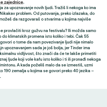
e zajednice
.
ija za upoznavanje novih ljudi. Tražiš li nekoga ko ima
? Nikakav problem. Od putovanja, preko izlazaka, do
 možeš da razgovaraš o stvarima u kojima najviše
 se provlačiti kroz gužvu na festivalu? Ili možda samo
 do klimatskih promena isto koliko i tebi. Čak 55
 govori o tome da nam povezivanje ljudi nije nimalo
ajn upoznavanjem sada je još bolja, jer Tinder ima
ksimalnu vidljivost, što znači da će te lakše primetiti
oznaj ljude koji vole kafu isto koliko i ti ili pronađi nekoga
dmintonu. A kada poželiš malo da se izmestiš, uzmi
ko 190 zemalja u kojima se govori preko 40 jezika –
.